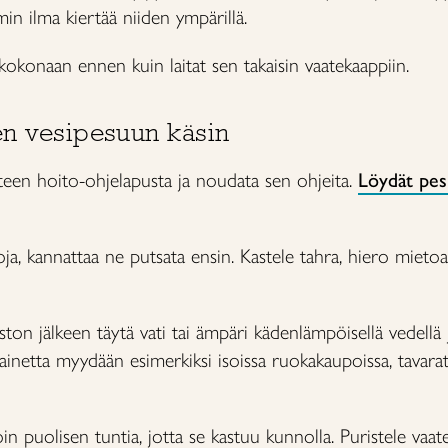
 ilma kiertää niiden ympärillä.
kokonaan ennen kuin laitat sen takaisin vaatekaappiin.
een vesipesuun käsin
tteen hoito-ohjelapusta ja noudata sen ohjeita.
Löydät pes
oja, kannattaa ne putsata ensin. Kastele tahra, hiero mietoa
ton jälkeen täytä vati tai ämpäri kädenlämpöisellä vedellä j
suainetta myydään esimerkiksi isoissa ruokakaupoissa, tavara
in puolisen tuntia, jotta se kastuu kunnolla. Puristele vaate