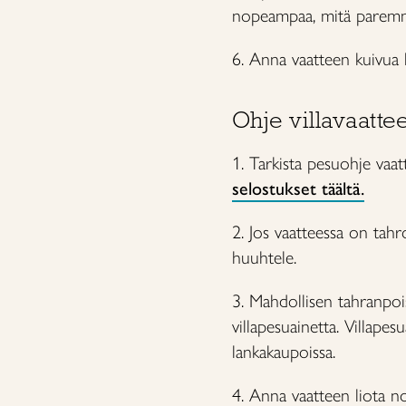
nopeampaa, mitä paremmin
6. Anna vaatteen kuivua 
Ohje villavaatt
1. Tarkista pesuohje vaa
selostukset täältä.
2. Jos vaatteessa on tahr
huuhtele.
3. Mahdollisen tahranpois
villapesuainetta. Villape
lankakaupoissa.
4. Anna vaatteen liota no