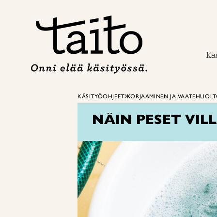
Siirry
sisältöön
Käs
KÄSITYÖOHJEET
KORJAAMINEN JA VAATEHUOL
NÄIN PESET VIL