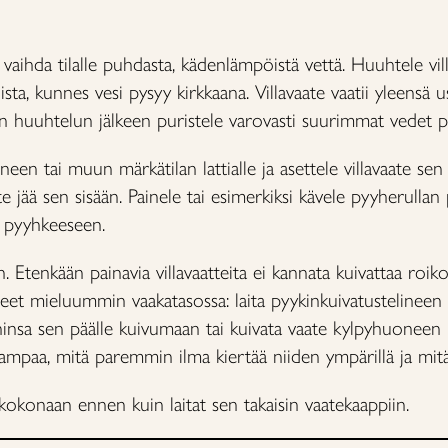
 vaihda tilalle puhdasta, kädenlämpöistä vettä. Huuhtele vil
oista, kunnes vesi pysyy kirkkaana. Villavaate vaatii yleens
n huuhtelun jälkeen puristele varovasti suurimmat vedet po
een tai muun märkätilan lattialle ja asettele villavaate sen
aate jää sen sisään. Painele tai esimerkiksi kävele pyyherullan
a pyyhkeeseen.
 Etenkään painavia villavaatteita ei kannata kuivattaa roik
tteet mieluummin vaakatasossa: laita pyykinkuivatustelineen 
insa sen päälle kuivumaan tai kuivata vaate kylpyhuoneen l
eampaa, mitä paremmin ilma kiertää niiden ympärillä ja mit
kokonaan ennen kuin laitat sen takaisin vaatekaappiin.