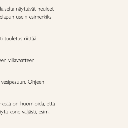
aiselta näyttävät neuleet
jelapun usein esimerkiksi
i tuuletus riittää
een villavaatteen
n vesipesuun. Ohjeen
ärkeää on huomioida, että
tä kone väljästi, esim.