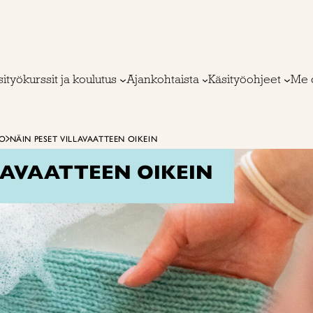
ityökurssit ja koulutus
Ajankohtaista
Käsityöohjeet
Me 
TO
NÄIN PESET VILLAVAATTEEN OIKEIN
LAVAATTEEN OIKEIN