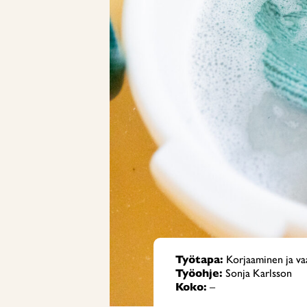
Työtapa:
Korjaaminen ja v
Työohje:
Sonja Karlsson
Koko:
–