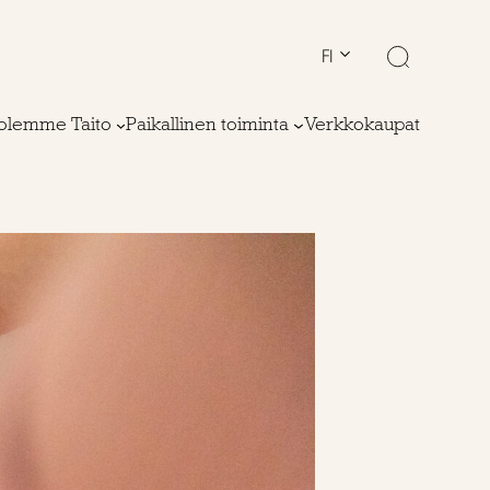
FI
olemme Taito
Paikallinen toiminta
Verkkokaupat