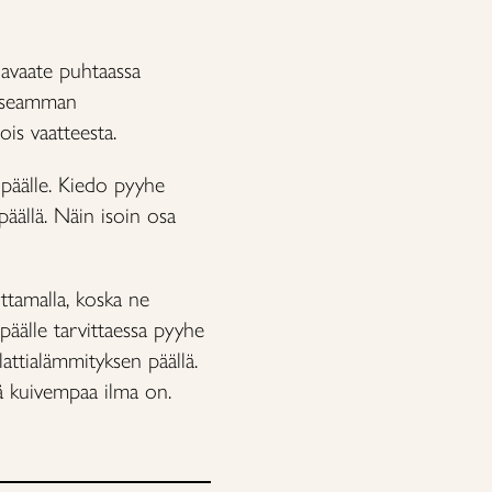
lavaate puhtaassa
ä useamman
is vaatteesta.
 päälle. Kiedo pyyhe
 päällä. Näin isoin osa
ottamalla, koska ne
päälle tarvittaessa pyyhe
attialämmityksen päällä.
ä kuivempaa ilma on.