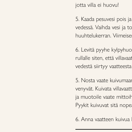
jotta villa ei huovu!
5. Kaada pesuvesi pois ja
vedessä. Vaihda vesi ja t
huuhtelukerran. Viimeise
6. Levitä pyyhe kylpyhuon
rullalle siten, että villav
vedestä siirtyy vaatteest
5. Nosta vaate kuivumaan.
venyvät. Kuivata villavaa
ja muotoile vaate mittoih
Pyykit kuivuvat sitä nop
6. Anna vaatteen kuivua 