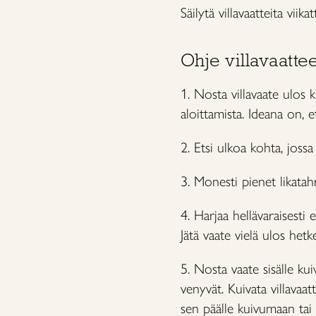
Säilytä villavaatteita viik
Ohje villavaatt
1. Nosta villavaate ulos
aloittamista. Ideana on, 
2. Etsi ulkoa kohta, jos
3. Monesti pienet likatah
4. Harjaa hellävaraisesti 
Jätä vaate vielä ulos het
5. Nosta vaate sisälle ku
venyvät. Kuivata villavaa
sen päälle kuivumaan tai 