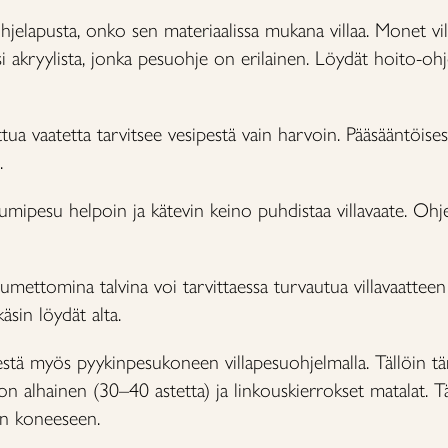
hjelapusta, onko sen materiaalissa mukana villaa. Monet vill
i akryylista, jonka pesuohje on erilainen. Löydät hoito-oh
ttua vaatetta tarvitsee vesipestä vain harvoin. Pääsääntöisest
.
 lumipesu helpoin ja kätevin keino puhdistaa villavaate. Ohj
umettomina talvina voi tarvittaessa turvautua villavaattee
äsin löydät alta.
pestä myös pyykinpesukoneen villapesuohjelmalla. Tällöin t
 alhainen (30–40 astetta) ja linkouskierrokset matalat. Täy
an koneeseen.