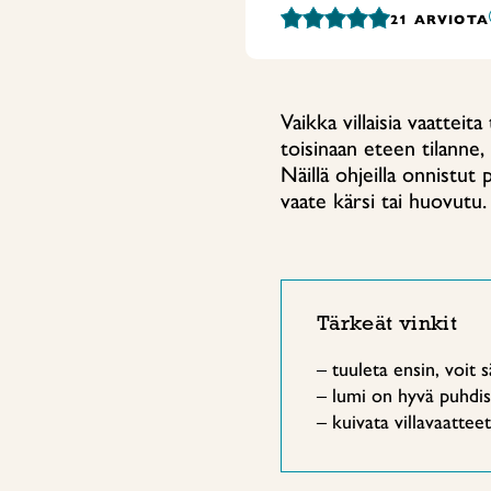
21
ARVIOTA
Vaikka villaisia vaatteit
toisinaan eteen tilanne,
Näillä ohjeilla onnistut
vaate kärsi tai huovutu.
Tärkeät vinkit
– tuuleta ensin, voit 
– lumi on hyvä puhdis
– kuivata villavaattee