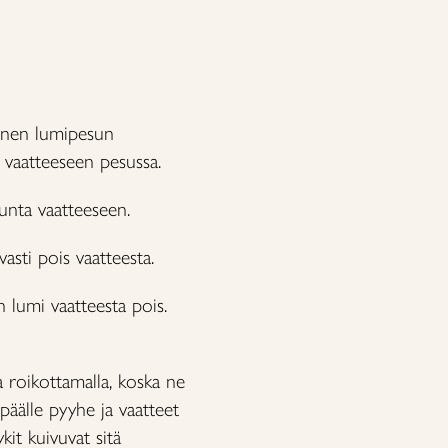
ennen lumipesun
u vaatteeseen pesussa.
unta vaatteeseen.
asti pois vaatteesta.
n lumi vaatteesta pois.
a roikottamalla, koska ne
päälle pyyhe ja vaatteet
kit kuivuvat sitä