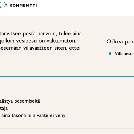
1 KOMMENTTI
a tarvitsee pestä harvoin, tulee aina
 jolloin vesipesu on välttämätön.
Oikea pe
 pesemään villavaatteen siten, ettei
Villapesua
säästyä pesemiseltä
taja
t aina tasona niin vaate ei veny