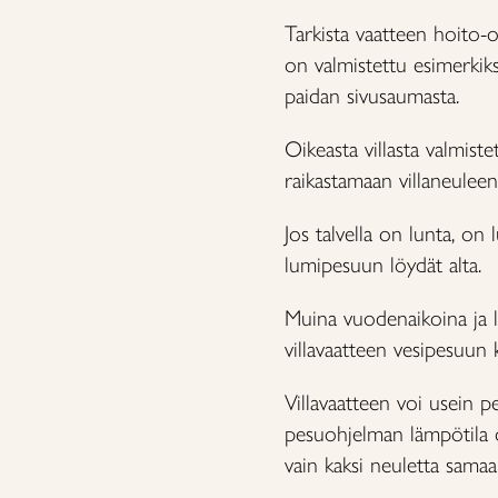
Tarkista vaatteen hoito-o
on valmistettu esimerkiks
paidan sivusaumasta.
Oikeasta villasta valmiste
raikastamaan villaneuleen
Jos talvella on lunta, on
lumipesuun löydät alta.
Muina vuodenaikoina ja l
villavaatteen vesipesuun k
Villavaatteen voi usein 
pesuohjelman lämpötila on
vain kaksi neuletta sama