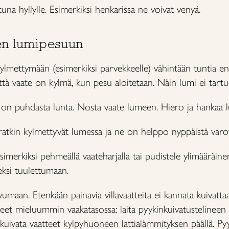
attuna hyllylle. Esimerkiksi henkarissa ne voivat venyä.
een lumipesuun
 kylmettymään (esimerkiksi parvekkeelle) vähintään tuntia 
että vaate on kylmä, kun pesu aloitetaan. Näin lumi ei tart
sa on puhdasta lunta. Nosta vaate lumeen. Hiero ja hankaa l
ratkin kylmettyvät lumessa ja ne on helppo nyppäistä varov
esimerkiksi pehmeällä vaateharjalla tai pudistele ylimääräine
keksi tuulettumaan.
ivumaan. Etenkään painavia villavaatteita ei kannata kuivatta
tteet mieluummin vaakatasossa: laita pyykinkuivatustelineen 
kuivata vaatteet kylpyhuoneen lattialämmityksen päällä. Pyy