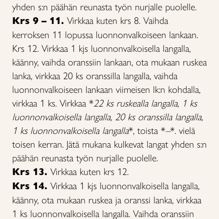
yhden s:n päähän reunasta työn nurjalle puolelle.
Krs 9 – 11.
Virkkaa kuten krs 8. Vaihda
kerroksen 11 lopussa luonnonvalkoiseen lankaan.
Krs 12. Virkkaa 1 kjs luonnonvalkoisella langalla,
käänny, vaihda oranssiin lankaan, ota mukaan ruskea
lanka, virkkaa 20 ks oranssilla langalla, vaihda
luonnonvalkoiseen lankaan viimeisen lk:n kohdalla,
virkkaa 1 ks. Virkkaa *
22 ks ruskealla langalla, 1 ks
luonnonvalkoisella langalla, 20 ks oranssilla langalla,
1 ks luonnonvalkoisella langalla
*, toista *
–
*. vielä
toisen kerran. Jätä mukana kulkevat langat yhden s:n
päähän reunasta työn nurjalle puolelle.
Krs 13.
Virkkaa kuten krs 12.
Krs 14.
Virkkaa 1 kjs luonnonvalkoisella langalla,
käänny, ota mukaan ruskea ja oranssi lanka, virkkaa
1 ks luonnonvalkoisella langalla. Vaihda oranssiin