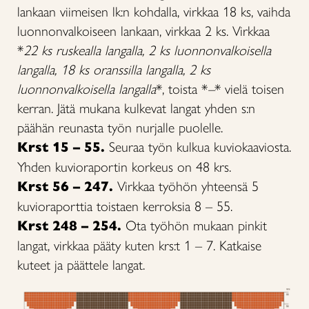
lankaan viimeisen lk:n kohdalla, virkkaa 18 ks, vaihda
luonnonvalkoiseen lankaan, virkkaa 2 ks. Virkkaa
*
22 ks ruskealla langalla, 2 ks luonnonvalkoisella
langalla, 18 ks oranssilla langalla, 2 ks
luonnonvalkoisella langalla
*, toista *
–
* vielä toisen
kerran. Jätä mukana kulkevat langat yhden s:n
päähän reunasta työn nurjalle puolelle.
Krst 15 – 55.
Seuraa työn kulkua kuviokaaviosta.
Yhden kuvioraportin korkeus on 48 krs.
Krst 56 – 247.
Virkkaa työhön yhteensä 5
kuvioraporttia toistaen kerroksia 8 – 55.
Krst 248 – 254.
Ota työhön mukaan pinkit
langat, virkkaa pääty kuten krs:t 1 – 7. Katkaise
kuteet ja päättele langat.