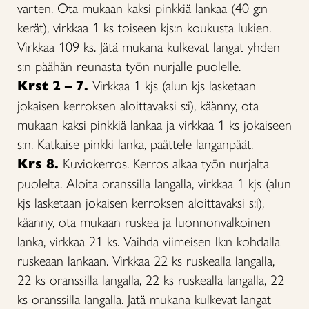
varten. Ota mukaan kaksi pinkkiä lankaa (40 g:n
kerät), virkkaa 1 ks toiseen kjs:n koukusta lukien.
Virkkaa 109 ks. Jätä mukana kulkevat langat yhden
s:n päähän reunasta työn nurjalle puolelle.
Krst 2 – 7.
Virkkaa 1 kjs (alun kjs lasketaan
jokaisen kerroksen aloittavaksi s:i), käänny, ota
mukaan kaksi pinkkiä lankaa ja virkkaa 1 ks jokaiseen
s:n. Katkaise pinkki lanka, päättele langanpäät.
Krs 8.
Kuviokerros. Kerros alkaa työn nurjalta
puolelta. Aloita oranssilla langalla, virkkaa 1 kjs (alun
kjs lasketaan jokaisen kerroksen aloittavaksi s:i),
käänny, ota mukaan ruskea ja luonnonvalkoinen
lanka, virkkaa 21 ks. Vaihda viimeisen lk:n kohdalla
ruskeaan lankaan. Virkkaa 22 ks ruskealla langalla,
22 ks oranssilla langalla, 22 ks ruskealla langalla, 22
ks oranssilla langalla. Jätä mukana kulkevat langat