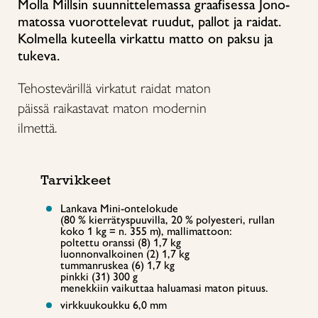
Molla Millsin suunnittelemassa graafisessa Jono-
matossa vuorottelevat ruudut, pallot ja raidat.
Kolmella kuteella virkattu matto on paksu ja
tukeva.
Tehostevärillä virkatut raidat maton
päissä raikastavat maton modernin
ilmettä.
Tarvikkeet
Lankava Mini-ontelokude
(80 % kierrätyspuuvilla, 20 % polyesteri, rullan
koko 1 kg = n. 355 m), mallimattoon:
poltettu oranssi (8) 1,7 kg
luonnonvalkoinen (2) 1,7 kg
tummanruskea (6) 1,7 kg
pinkki (31) 300 g
menekkiin vaikuttaa haluamasi maton pituus.
virkkuukoukku 6,0 mm