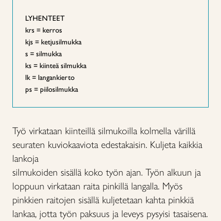
LYHENTEET
krs = kerros
kjs = ketjusilmukka
s = silmukka
ks = kiinteä silmukka
lk = langankierto
ps = piilosilmukka
Työ virkataan kiinteillä silmukoilla kolmella värillä
seuraten kuviokaaviota edestakaisin. Kuljeta kaikkia
lankoja
silmukoiden sisällä koko työn ajan. Työn alkuun ja
loppuun virkataan raita pinkillä langalla. Myös
pinkkien raitojen sisällä kuljetetaan kahta pinkkiä
lankaa, jotta työn paksuus ja leveys pysyisi tasaisena.