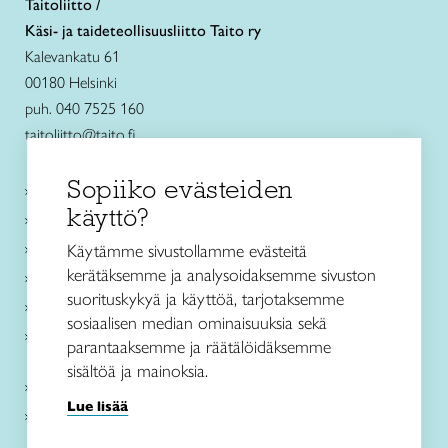
Taitoliitto /
Käsi- ja taideteollisuusliitto Taito ry
Kalevankatu 61
00180 Helsinki
puh. 040 7525 160
taitoliitto@taito.fi
Sopiiko evästeiden
Käsityökurssit ja koulutus
käyttö?
Ajankohtaista
Käsityöohjeet
Käytämme sivustollamme evästeitä
kerätäksemme ja analysoidaksemme sivuston
Me olemme Taito
suorituskykyä ja käyttöä, tarjotaksemme
Paikallinen toiminta
sosiaalisen median ominaisuuksia sekä
Verkkokaupat
parantaaksemme ja räätälöidäksemme
sisältöä ja mainoksia.
Kirjaudu Arviin
Lue lisää
Kirjaudu Taitocampukseen