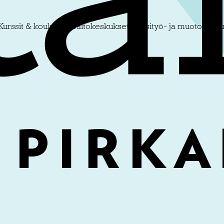
Kurssit & koulutus
Taitokeskukset
Käsityö- ja muotoiluko