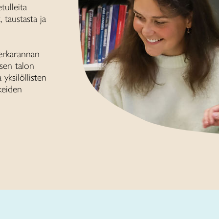
tulleita
, taustasta ja
erkarannan
sen talon
yksilöllisten
keiden