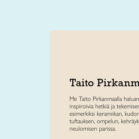
Taito Pirkan
Me Taito Pirkanmaalla halua
inspiroivia hetkiä ja tekemise
esimerkiksi keramiikan, kudo
tuftauksen, ompelun, kehräyk
neulomisen parissa.