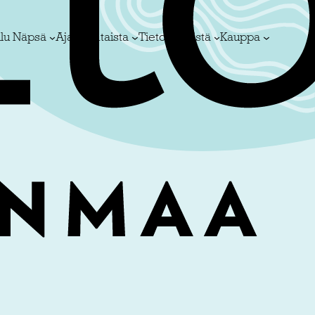
ulu Näpsä
Ajankohtaista
Tietoa meistä
Kauppa