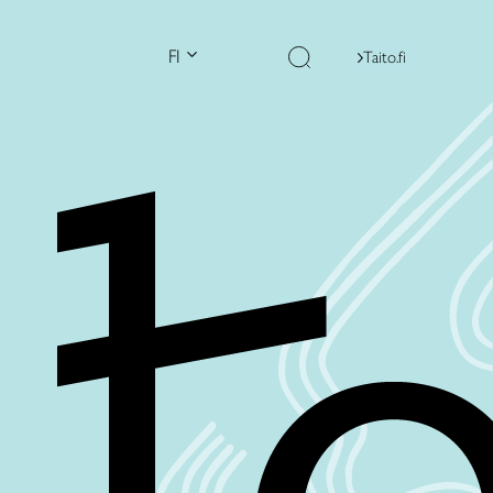
FI
Taito.fi