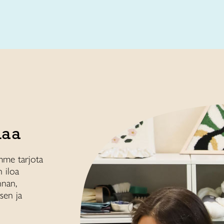
maa
mme tarjota
n iloa
nnan,
sen ja