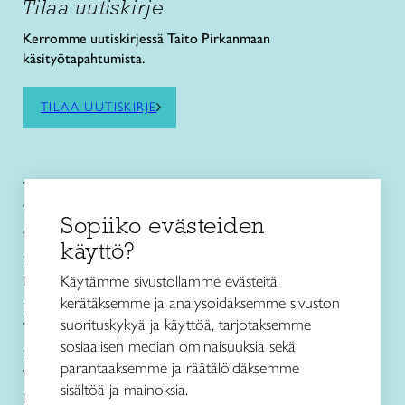
Tilaa uutiskirje
Kerromme uutiskirjessä Taito Pirkanmaan
käsityötapahtumista.
TILAA UUTISKIRJE
Taito Pirkanmaa ry
Vuolteentori 2, 33100 Tampere
Sopiiko evästeiden
toimisto@taitopirkanmaa.fi
käyttö?
p. 050 471 0691
Käytämme sivustollamme evästeitä
Käsityö- ja
muotoilukoulu Näpsä
kerätäksemme ja analysoidaksemme sivuston
p. 050 560 6332
suorituskykyä ja käyttöä, tarjotaksemme
Taito Shop Tampere
sosiaalisen median ominaisuuksia sekä
p. 050 598 4367
parantaaksemme ja räätälöidäksemme
Verkkokauppa
sisältöä ja mainoksia.
Lanka- ja ohjetiedustelut sekä jälleenmyynti