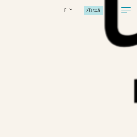
FI
Taito.fi