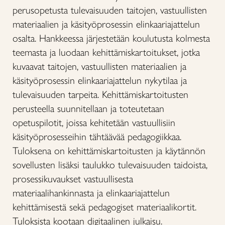
perusopetusta tulevaisuuden taitojen, vastuullisten
materiaalien ja käsityöprosessin elinkaariajattelun
osalta. Hankkeessa järjestetään koulutusta kolmesta
teemasta ja luodaan kehittämiskartoitukset, jotka
kuvaavat taitojen, vastuullisten materiaalien ja
käsityöprosessin elinkaariajattelun nykytilaa ja
tulevaisuuden tarpeita. Kehittämiskartoitusten
perusteella suunnitellaan ja toteutetaan
opetuspilotit, joissa kehitetään vastuullisiin
käsityöprosesseihin tähtäävää pedagogiikkaa.
Tuloksena on kehittämiskartoitusten ja käytännön
sovellusten lisäksi taulukko tulevaisuuden taidoista,
prosessikuvaukset vastuullisesta
materiaalihankinnasta ja elinkaariajattelun
kehittämisestä sekä pedagogiset materiaalikortit.
Tuloksista kootaan digitaalinen julkaisu.