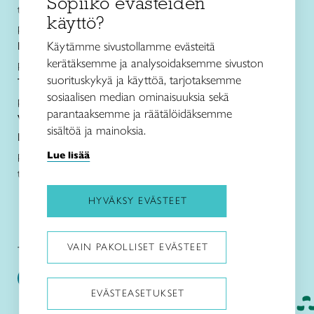
Sopiiko evästeiden
toimisto@taitopirkanmaa.fi
käyttö?
p. 050 471 0691
Käytämme sivustollamme evästeitä
Käsityö- ja
muotoilukoulu Näpsä
kerätäksemme ja analysoidaksemme sivuston
p. 050 560 6332
suorituskykyä ja käyttöä, tarjotaksemme
Taito Shop Tampere
sosiaalisen median ominaisuuksia sekä
p. 050 598 4367
parantaaksemme ja räätälöidäksemme
Verkkokauppa
sisältöä ja mainoksia.
Lanka- ja ohjetiedustelut sekä jälleenmyynti
p. 050 594 1917
Lue lisää
taitopirkanmaa@taitopirkanmaa.fi
HYVÄKSY EVÄSTEET
VAIN PAKOLLISET EVÄSTEET
Taito Pirkanmaa:
Käsityö- ja muotoilukoulu Näpsä:
EVÄSTEASETUKSET