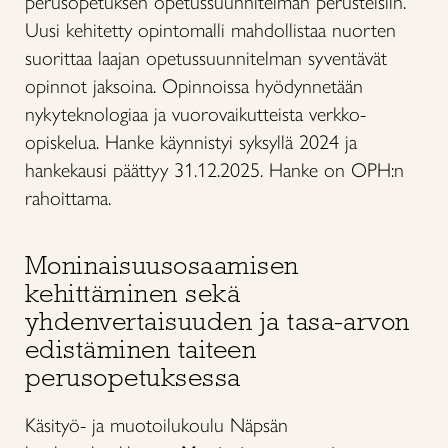
perusopetuksen opetussuunnitelman perusteisiin.
Uusi kehitetty opintomalli mahdollistaa nuorten
suorittaa laajan opetussuunnitelman syventävät
opinnot jaksoina. Opinnoissa hyödynnetään
nykyteknologiaa ja vuorovaikutteista verkko-
opiskelua. Hanke käynnistyi syksyllä 2024 ja
hankekausi päättyy 31.12.2025. Hanke on OPH:n
rahoittama.
Moninaisuusosaamisen
kehittäminen sekä
yhdenvertaisuuden ja tasa-arvon
edistäminen taiteen
perusopetuksessa
Käsityö- ja muotoilukoulu Näpsän