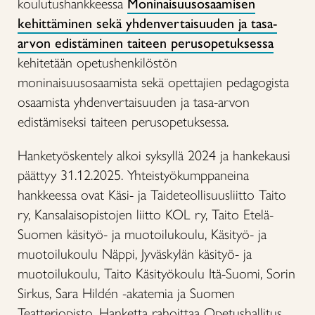
koulutushankkeessa
Moninaisuusosaamisen
kehittäminen sekä yhdenvertaisuuden ja tasa-
arvon edistäminen taiteen perusopetuksessa
kehitetään opetushenkilöstön
moninaisuusosaamista sekä opettajien pedagogista
osaamista yhdenvertaisuuden ja tasa-arvon
edistämiseksi taiteen perusopetuksessa.
Hanketyöskentely alkoi syksyllä 2024 ja hankekausi
päättyy 31.12.2025. Yhteistyökumppaneina
hankkeessa ovat Käsi- ja Taideteollisuusliitto Taito
ry, Kansalaisopistojen liitto KOL ry, Taito Etelä-
Suomen käsityö- ja muotoilukoulu, Käsityö- ja
muotoilukoulu Näppi, Jyväskylän käsityö- ja
muotoilukoulu, Taito Käsityökoulu Itä-Suomi, Sorin
Sirkus, Sara Hildén -akatemia ja Suomen
Teatteriopisto. Hanketta rahoittaa Opetushallitus.