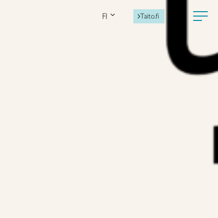
FI
Taito.fi