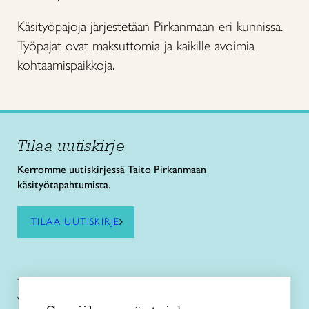
Käsityöpajoja järjestetään Pirkanmaan eri kunnissa.
Työpajat ovat maksuttomia ja kaikille avoimia
kohtaamispaikkoja.
Tilaa uutiskirje
Kerromme uutiskirjessä Taito Pirkanmaan
käsityötapahtumista.
TILAA UUTISKIRJE
Taito Pirkanmaa ry
Vuolteentori 2, 33100 Tampere