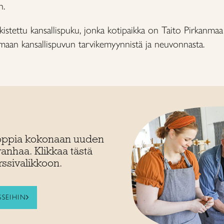
n.
kistettu kansallispuku, jonka kotipaikka on Taito Pirkanma
nmaan kansallispuvun tarvikemyynnistä ja neuvonnasta.
t oppia kokonaan uuden
vanhaa. Klikkaa tästä
ssivalikkoon.
SEIHIN