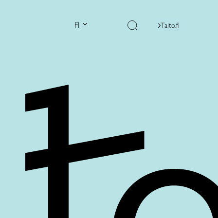
FI
Taito.fi