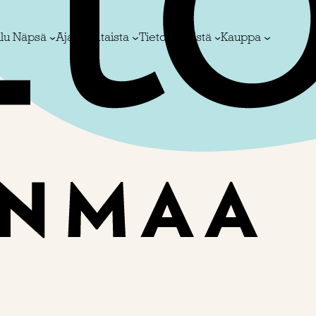
ulu Näpsä
Ajankohtaista
Tietoa meistä
Kauppa