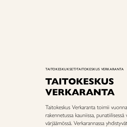
TAITOKESKUKSET
TAITOKESKUS VERKARANTA
TAITOKESKUS
VERKARANTA
Taitokeskus Verkaranta toimii vuonn
rakennetussa kauniissa, punatiilisessä
värjäämössä. Verkarannassa yhdistyvä