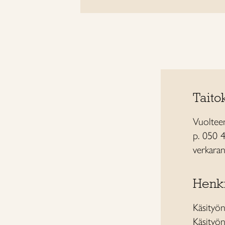
Taito
Vuoltee
p. 050 
verkaran
Henk
Käsityö
Käsityön 