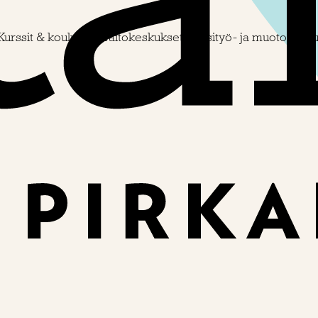
Kurssit & koulutus
Taitokeskukset
Käsityö- ja muotoiluko