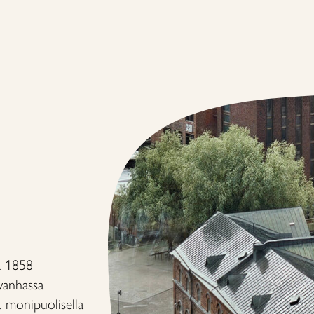
a 1858
 vanhassa
t monipuolisella