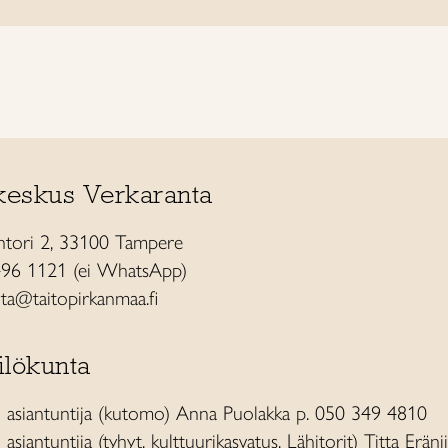
keskus Verkaranta
ntori 2, 33100 Tampere
496 1121 (ei WhatsApp)
ta@taitopirkanmaa.fi
ilökunta
n asiantuntija (kutomo) Anna Puolakka p. 050 349 4810
asiantuntija (tyhyt, kulttuurikasvatus, Lähitorit) Titta Eränii