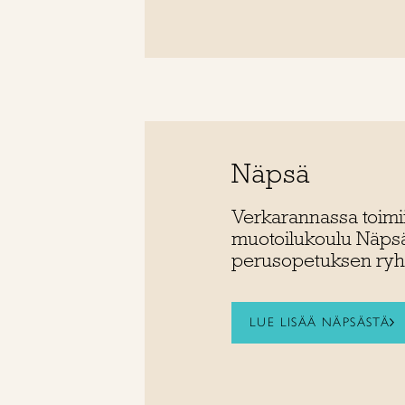
Näpsä
Verkarannassa toimii
muotoilukoulu Näpsä
perusopetuksen ryhm
LUE LISÄÄ NÄPSÄSTÄ