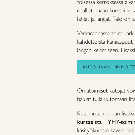
toisessa kerroksessa aiv
osallistumaan kursseille 
lahjat ja langat. Talo on a
Verkarannassa toimii ar
kahdettoista kangaspuut,
langan kerimiseen. Lisäksi 
KUDONNAN HINNOITT
Omatoimiset kutojat voiv
haluat tulla kutomaan ilta
Kutomotoiminnan lisäksi V
kursseista
,
TYHY-toimin
käsityökurssin kaveri- t