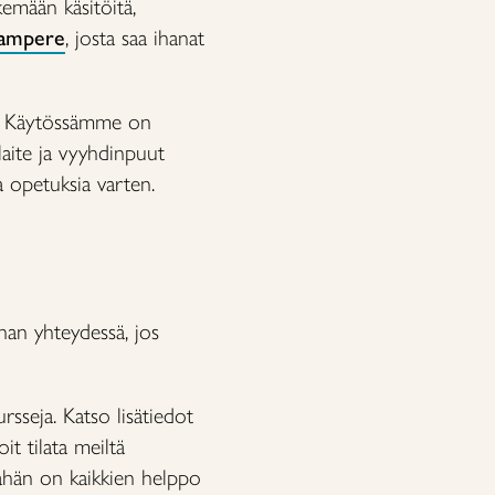
emään käsitöitä,
Tampere
, josta saa ihanat
lu. Käytössämme on
aite ja vyyhdinpuut
ja opetuksia varten.
han yhteydessä, jos
sseja. Katso lisätiedot
oit tilata meiltä
tähän on kaikkien helppo