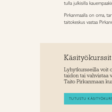
tulla julkisilla kauempaaki
Pirkanmaalla on oma, tar
taitokeskus vastaa Pirka
Käsityökurssit
Lyhytkursseilla voi
taidon tai vahvistaa 
Taito Pirkanmaan kur
TUTUSTU KÄSITYÖKURS