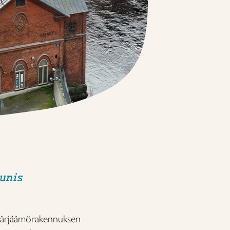
aunis
 värjäämörakennuksen