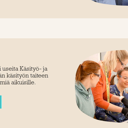
 useita Käsityö- ja
n käsityön taiteen
iä aikuisille.