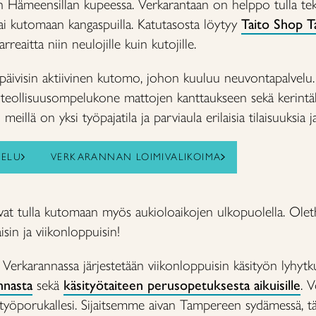
an Hämeensillan kupeessa. Verkarantaan on helppo tulla tek
tai kutomaan kangaspuilla. Katutasosta löytyy
Taito Shop 
arreaitta niin neulojille kuin kutojille.
kipäivisin aktiivinen kutomo, johon kuuluu neuvontapalve
 teollisuusompelukone mattojen kanttaukseen sekä kerintäl
meillä on yksi työpajatila ja parviaula erilaisia tilaisuuksia 
ELU
VERKARANNAN LOIMIVALIKOIMA
at tulla kutomaan myös aukioloaikojen ulkopuolella. Olet
isin ja viikonloppuisin!
erkarannassa järjestetään viikonloppuisin käsityön lyhytkur
nasta
sekä
käsityötaiteen perusopetuksesta aikuisille
. V
ai työporukallesi. Sijaitsemme aivan Tampereen sydämessä, 