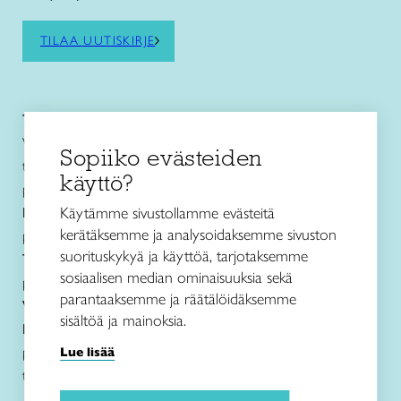
TILAA UUTISKIRJE
Taito Pirkanmaa ry
Vuolteentori 2, 33100 Tampere
Sopiiko evästeiden
toimisto@taitopirkanmaa.fi
käyttö?
p. 050 471 0691
Käytämme sivustollamme evästeitä
Käsityö- ja
muotoilukoulu Näpsä
kerätäksemme ja analysoidaksemme sivuston
p. 050 560 6332
suorituskykyä ja käyttöä, tarjotaksemme
Taito Shop Tampere
sosiaalisen median ominaisuuksia sekä
p. 050 598 4367
parantaaksemme ja räätälöidäksemme
Verkkokauppa
sisältöä ja mainoksia.
Lanka- ja ohjetiedustelut sekä jälleenmyynti
p. 050 594 1917
Lue lisää
taitopirkanmaa@taitopirkanmaa.fi