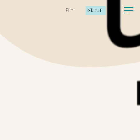
FI
Taito.fi