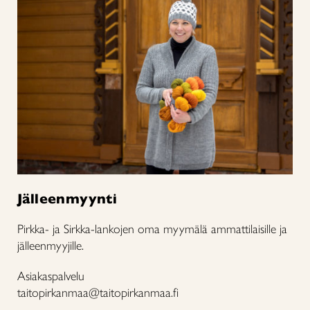
Jälleenmyynti
Pirkka- ja Sirkka-lankojen oma myymälä ammattilaisille ja
jälleenmyyjille.
Asiakaspalvelu
taitopirkanmaa@taitopirkanmaa.fi