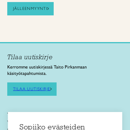
JÄLLEENMYYNTI
Tilaa uutiskirje
Kerromme uutiskirjessä Taito Pirkanmaan
käsityötapahtumista.
TILAA UUTISKIRJE
Taito Pirkanmaa ry
Vuolteentori 2, 33100 Tampere
Sopiiko evästeiden
toimisto@taitopirkanmaa.fi