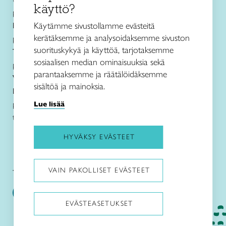
käyttö?
p. 050 471 0691
Käytämme sivustollamme evästeitä
Käsityö- ja
muotoilukoulu Näpsä
kerätäksemme ja analysoidaksemme sivuston
p. 050 560 6332
suorituskykyä ja käyttöä, tarjotaksemme
Taito Shop Tampere
sosiaalisen median ominaisuuksia sekä
p. 050 598 4367
parantaaksemme ja räätälöidäksemme
Verkkokauppa
sisältöä ja mainoksia.
Lanka- ja ohjetiedustelut sekä jälleenmyynti
Lue lisää
p. 050 594 1917
taitopirkanmaa@taitopirkanmaa.fi
HYVÄKSY EVÄSTEET
VAIN PAKOLLISET EVÄSTEET
Taito Pirkanmaa:
Käsityö- ja muotoilukoulu Näpsä:
EVÄSTEASETUKSET