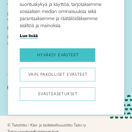
suorituskykyä ja käyttöä, tarjotaksemme
Taito Shop Tampere
sosiaalisen median ominaisuuksia sekä
p. 050 598 4367
parantaaksemme ja räätälöidäksemme
Verkkokauppa
sisältöä ja mainoksia.
Lanka- ja ohjetiedustelut sekä jälleenmyynti
p. 050 594 1917
Lue lisää
taitopirkanmaa@taitopirkanmaa.fi
HYVÄKSY EVÄSTEET
VAIN PAKOLLISET EVÄSTEET
Taito Pirkanmaa:
Käsityö- ja muotoilukoulu Näpsä:
EVÄSTEASETUKSET
© Taitoliitto / Käsi- ja taideteollisuusliitto Taito ry
Tietosuojaseloste
Evästeasetukset