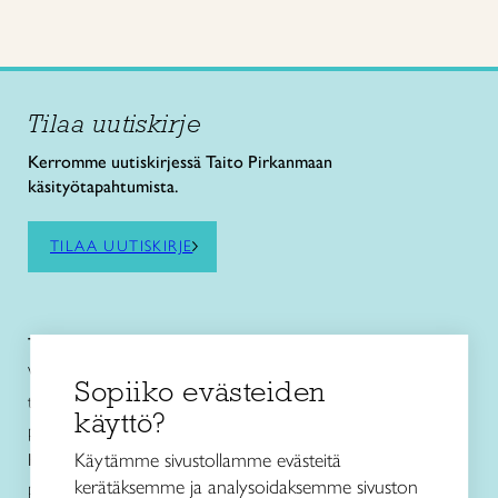
Tilaa uutiskirje
Kerromme uutiskirjessä Taito Pirkanmaan
käsityötapahtumista.
TILAA UUTISKIRJE
Taito Pirkanmaa ry
Vuolteentori 2, 33100 Tampere
Sopiiko evästeiden
toimisto@taitopirkanmaa.fi
käyttö?
p. 050 471 0691
Käytämme sivustollamme evästeitä
Käsityö- ja
muotoilukoulu Näpsä
kerätäksemme ja analysoidaksemme sivuston
p. 050 560 6332