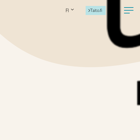
FI
Taito.fi