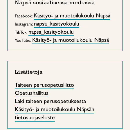
Näpsä sosiaalisessa mediassa
Käsityö- ja muotoilukoulu Näpsä
Facebook:
napsa_kasityo
koulu
Instagram:
napsa_kasityokoulu
TikTok:
Käsityö- ja muotoilukoulu Näpsä
YouTube:
Lisätietoja
Taiteen perusopetusliitto
Opetushallitus
Laki taiteen perusopetuksesta
Käsityö- ja muotoilukoulu Näpsän
tietosuojaseloste