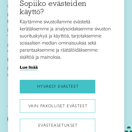
Sopiiko evästeiden
toimisto@taitopirkanmaa.fi
käyttö?
p. 050 471 0691
Käytämme sivustollamme evästeitä
Käsityö- ja
muotoilukoulu Näpsä
kerätäksemme ja analysoidaksemme sivuston
p. 050 560 6332
suorituskykyä ja käyttöä, tarjotaksemme
Taito Shop Tampere
sosiaalisen median ominaisuuksia sekä
p. 050 598 4367
parantaaksemme ja räätälöidäksemme
Verkkokauppa
sisältöä ja mainoksia.
Lanka- ja ohjetiedustelut sekä jälleenmyynti
Lue lisää
p. 050 594 1917
taitopirkanmaa@taitopirkanmaa.fi
HYVÄKSY EVÄSTEET
VAIN PAKOLLISET EVÄSTEET
Taito Pirkanmaa:
Käsityö- ja muotoilukoulu Näpsä:
EVÄSTEASETUKSET