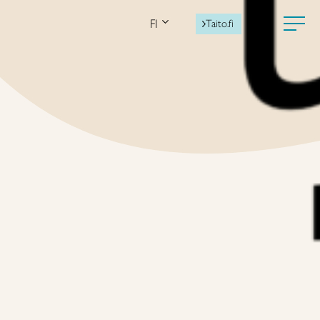
FI
Taito.fi