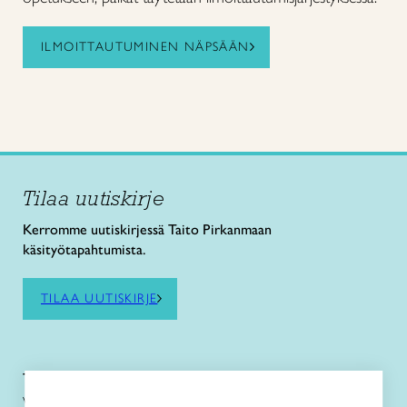
ILMOITTAUTUMINEN NÄPSÄÄN
Tilaa uutiskirje
Kerromme uutiskirjessä Taito Pirkanmaan
käsityötapahtumista.
TILAA UUTISKIRJE
Taito Pirkanmaa ry
Vuolteentori 2, 33100 Tampere