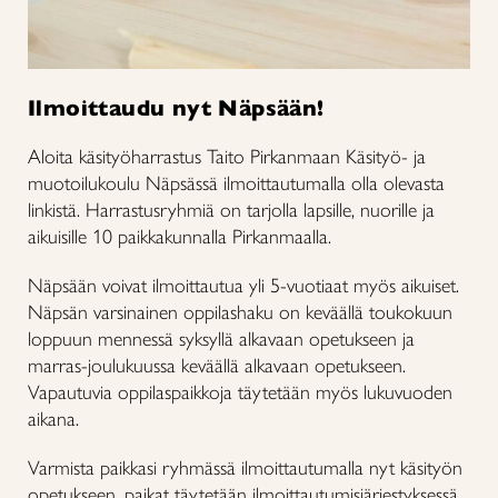
Ilmoittaudu nyt Näpsään!
Aloita käsityöharrastus Taito Pirkanmaan Käsityö- ja
muotoilukoulu Näpsässä ilmoittautumalla olla olevasta
linkistä. Harrastusryhmiä on tarjolla lapsille, nuorille ja
aikuisille 10 paikkakunnalla Pirkanmaalla.
Näpsään voivat ilmoittautua yli 5-vuotiaat myös aikuiset.
Näpsän varsinainen oppilashaku on keväällä toukokuun
loppuun mennessä syksyllä alkavaan opetukseen ja
marras-joulukuussa keväällä alkavaan opetukseen.
Vapautuvia oppilaspaikkoja täytetään myös lukuvuoden
aikana.
Varmista paikkasi ryhmässä ilmoittautumalla nyt käsityön
opetukseen, paikat täytetään ilmoittautumisjärjestyksessä.