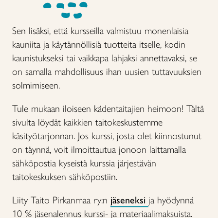
Sen lisäksi, että kursseilla valmistuu monenlaisia
kauniita ja käytännöllisiä tuotteita itselle, kodin
kaunistukseksi tai vaikkapa lahjaksi annettavaksi, se
on samalla mahdollisuus ihan uusien tuttavuuksien
solmimiseen.
Tule mukaan iloiseen kädentaitajien heimoon! Tältä
sivulta löydät kaikkien taitokeskustemme
käsityötarjonnan. Jos kurssi, josta olet kiinnostunut
on täynnä, voit ilmoittautua jonoon laittamalla
sähköpostia kyseistä kurssia järjestävän
taitokeskuksen sähköpostiin.
Liity Taito Pirkanmaa ry:n
jäseneksi
ja hyödynnä
10 % jäsenalennus kurssi- ja materiaalimaksuista.