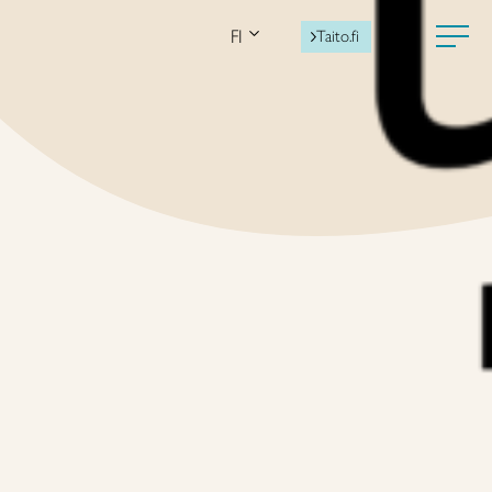
FI
Taito.fi