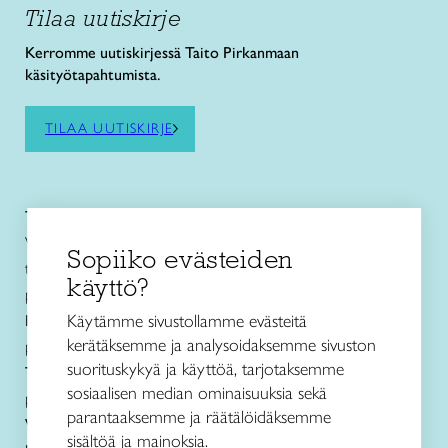
Tilaa uutiskirje
Kerromme uutiskirjessä Taito Pirkanmaan
käsityötapahtumista.
TILAA UUTISKIRJE
Taito Pirkanmaa ry
Vuolteentori 2, 33100 Tampere
Sopiiko evästeiden
toimisto@taitopirkanmaa.fi
käyttö?
p. 050 471 0691
Käytämme sivustollamme evästeitä
Käsityö- ja
muotoilukoulu Näpsä
kerätäksemme ja analysoidaksemme sivuston
p. 050 560 6332
suorituskykyä ja käyttöä, tarjotaksemme
Taito Shop Tampere
sosiaalisen median ominaisuuksia sekä
p. 050 598 4367
parantaaksemme ja räätälöidäksemme
Verkkokauppa
sisältöä ja mainoksia.