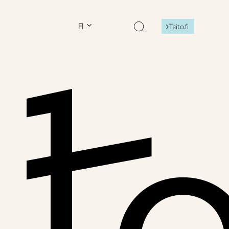
FI
Taito.fi