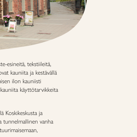
esineitä, tekstiileitä,
vat kauniita ja kestävällä
sen ilon kauniisti
auniita käyttötarvikkeita
lä Koskikeskusta ja
 ja tunnelmallinen vanha
ttuurimaisemaan,