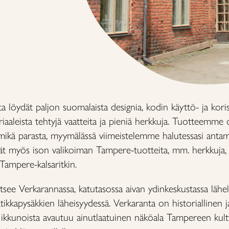
löydät paljon suomalaista designia, kodin käyttö- ja koriste-
iaaleista tehtyjä vaatteita ja pieniä herkkuja. Tuotteemme o
a mikä parasta, myymälässä viimeistelemme halutessasi antami
dät myös ison valikoiman Tampere-tuotteita, mm. herkkuja, k
 Tampere-kalsaritkin.
see Verkarannassa, katutasossa aivan ydinkeskustassa lähel
 ratikkapysäkkien läheisyydessä. Verkaranta on historiallinen
 ikkunoista avautuu ainutlaatuinen näköala Tampereen kul