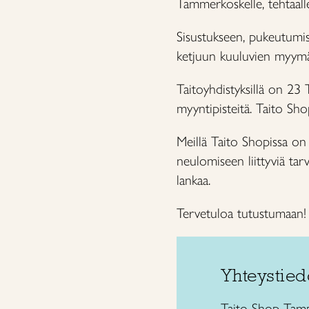
Tammerkoskelle, tehtaalle
Sisustukseen, pukeutumis
ketjuun kuuluvien myymä
Taitoyhdistyksillä on 23
myyntipisteitä. Taito Sh
Meillä Taito Shopissa on 
neulomiseen liittyviä tarv
lankaa.
Tervetuloa tutustumaan!
Yhteystied
Taito Shop Tam