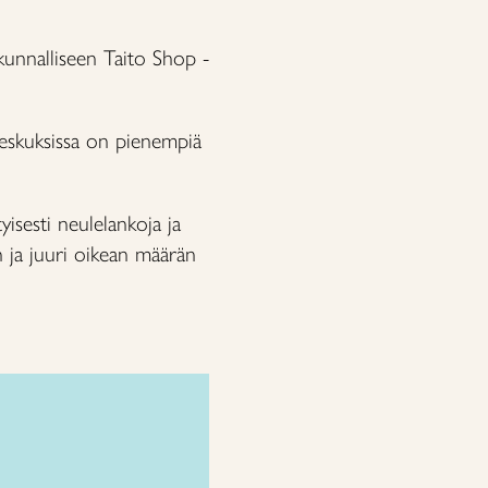
kunnalliseen Taito Shop -
keskuksissa on pienempiä
yisesti neulelankoja ja
en ja juuri oikean määrän