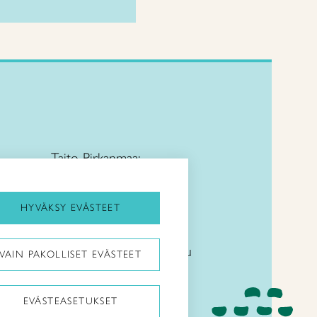
Taito Pirkanmaa:
HYVÄKSY EVÄSTEET
Käsityö- ja muotoilukoulu
VAIN PAKOLLISET EVÄSTEET
Näpsä:
EVÄSTEASETUKSET