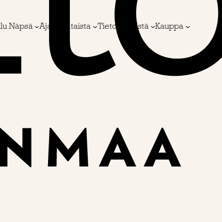
ulu Näpsä
Ajankohtaista
Tietoa meistä
Kauppa