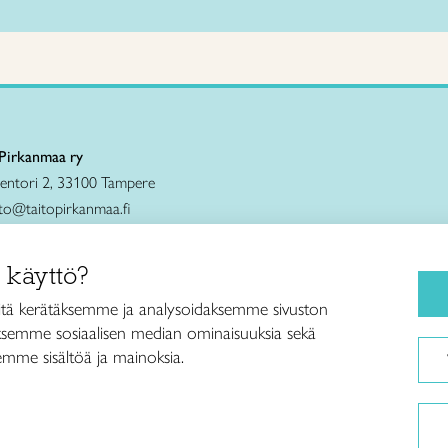
 Pirkanmaa ry
eentori 2, 33100 Tampere
to@taitopirkanmaa.fi
0 471 0691
ö- ja
muotoilukoulu Näpsä
 käyttö?
0 560 6332
tä kerätäksemme ja analysoidaksemme sivuston
 Shop Tampere
aksemme sosiaalisen median ominaisuuksia sekä
0 598 4367
mme sisältöä ja mainoksia.
okauppa
 ja ohjetiedustelut sekä
enmyynti
0 594 1917