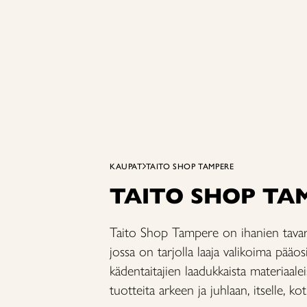
KAUPAT
TAITO SHOP TAMPERE
TAITO SHOP TA
Taito Shop Tampere on ihanien tava
jossa on tarjolla laaja valikoima pääo
kädentaitajien laadukkaista materiaale
tuotteita arkeen ja juhlaan, itselle, koti