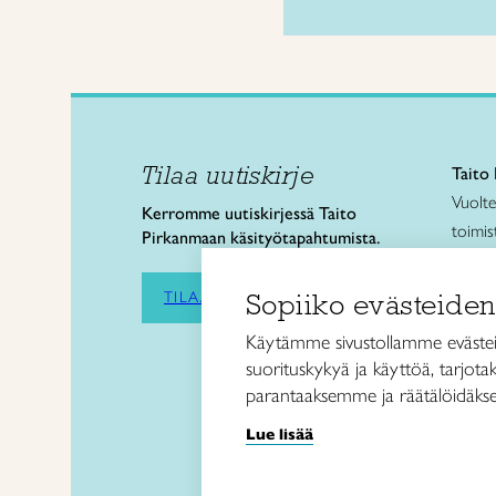
Tilaa uutiskirje
Taito
Vuolt
Kerromme uutiskirjessä Taito
toimis
Pirkanmaan käsityötapahtumista.
p. 05
Käsity
Sopiiko evästeiden
TILAA UUTISKIRJE
p. 05
Käytämme sivustollamme evästei
Taito
suorituskykyä ja käyttöä, tarjot
p. 05
parantaaksemme ja räätälöidäkse
Verkk
Lanka-
Lue lisää
jälle
p. 05