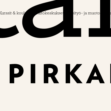
Kurssit & koulutus
Taitokeskukset
Käsityö- ja muotoiluko