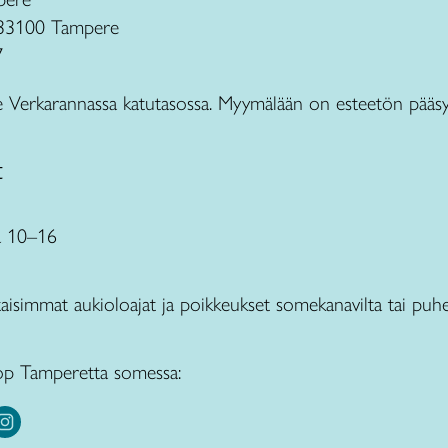
 33100 Tampere
7
e Verkarannassa katutasossa. Myymälään on esteetön pääsy
t
a 10–16
taisimmat aukioloajat ja poikkeukset somekanavilta tai puhe
op Tamperetta somessa: