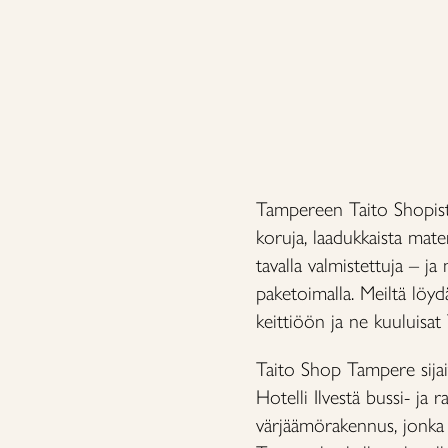
Tampereen Taito Shopista 
koruja, laadukkaista mater
tavalla valmistettuja – j
paketoimalla. Meiltä löy
keittiöön ja ne kuuluisat
Taito Shop Tampere sijait
Hotelli Ilvestä bussi- ja
värjäämörakennus, jonka