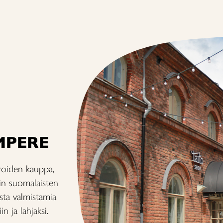
MPERE
roiden kauppa,
sin suomalaisten
ista valmistamia
in ja lahjaksi.