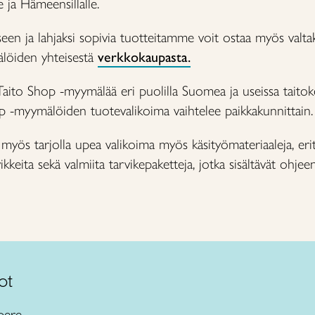
 ja Hämeensillalle.
een ja lahjaksi sopivia tuotteitamme voit ostaa myös valta
löiden yhteisestä
verkkokaupasta.
 Taito Shop -myymälää eri puolilla Suomea ja useissa taito
op -myymälöiden tuotevalikoima vaihtelee paikkakunnittain.
myös tarjolla upea valikoima myös käsityömateriaaleja, erit
ikkeita sekä valmiita tarvikepaketteja, jotka sisältävät ohje
ot
pere