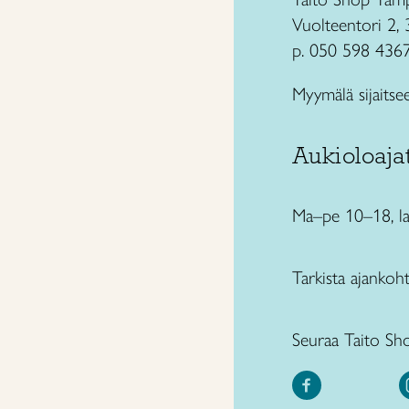
Vuolteentori 2,
p. 050 598 436
Myymälä sijaitse
Aukioloaja
Ma–pe 10–18, l
Tarkista ajankoh
Seuraa Taito Sh