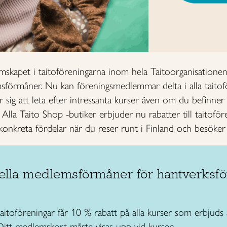
skapet i taitoföreningarna inom hela Taitoorganisationen
örmåner. Nu kan föreningsmedlemmar delta i alla taitoför
 sig att leta efter intressanta kurser även om du befinner d
lla Taito Shop -butiker erbjuder nu rabatter till taitof
konkreta fördelar när du reser runt i Finland och besöker
ella medlemsförmåner för hantverksfö
itoföreningar får 10 % rabatt på alla kurser som erbjuds 
 Ditt medlemskort måste visas upp vid kursen.