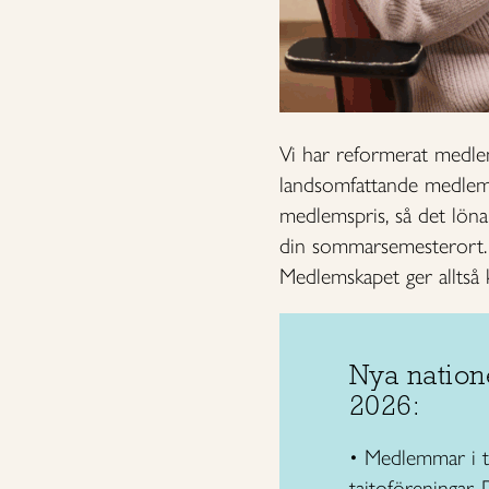
Vi har reformerat medlem
landsomfattande medlemsf
medlemspris, så det lönar
din sommarsemesterort. A
Medlemskapet ger alltså 
Nya nation
2026:
• Medlemmar i ta
taitoföreningar.