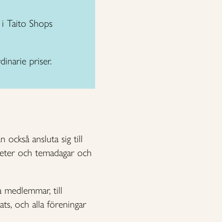
i Taito Shops
inarie priser.
också ansluta sig till
teter och temadagar och
a medlemmar, till
ts, och alla föreningar