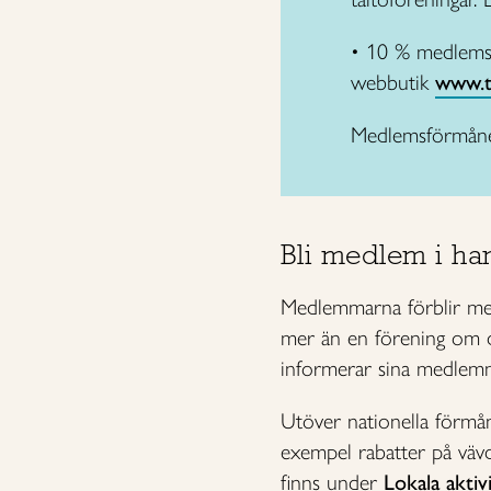
• 10 % medlemsr
webbutik
www.ta
Medlemsförmåner 
Bli medlem i ha
Medlemmarna förblir medl
mer än en förening om d
informerar sina medlemma
Utöver nationella förmåne
exempel rabatter på vävd
finns under
Lokala aktiv