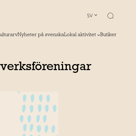
SV
ulturarv
Nyheter på svenska
Lokal aktivitet
Butiker
erksföreningar