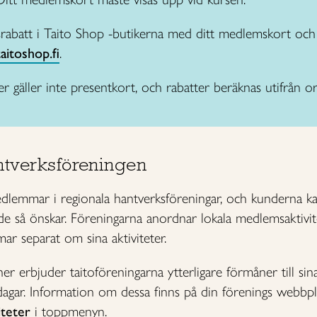
abatt i Taito Shop -butikerna med ditt medlemskort och 
itoshop.fi
.
gäller inte presentkort, och rabatter beräknas utifrån ord
ntverksföreningen
emmar i regionala hantverksföreningar, och kunderna kan 
e så önskar. Föreningarna anordnar lokala medlemsaktivi
r separat om sina aktiviteter.
r erbjuder taitoföreningarna ytterligare förmåner till sin
agar. Information om dessa finns på din förenings webbpla
iteter
i toppmenyn.