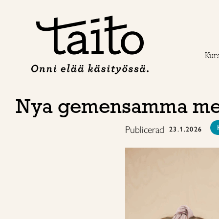
Hoppa
till
innehåll
Kur
Nya gemensamma medl
Publicerad
23.1.2026