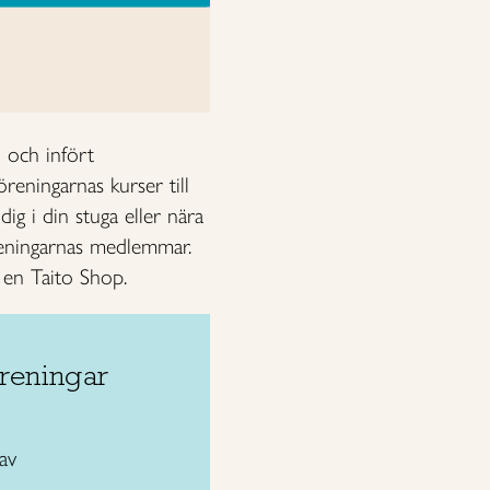
 och infört
eningarnas kurser till
ig i din stuga eller nära
öreningarnas medlemmar.
 en Taito Shop.
reningar
av