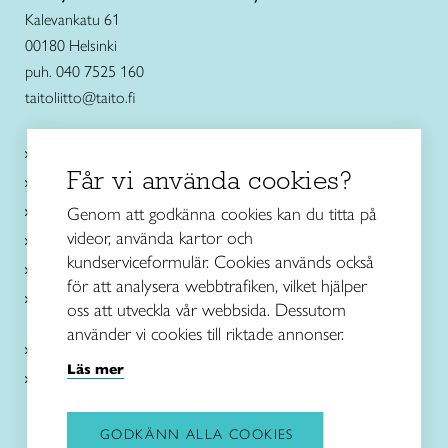
Kalevankatu 61
00180 Helsinki
puh. 040 7525 160
taitoliitto@taito.fi
Käsityökurssit ja koulutus
Får vi använda cookies?
Ajankohtaista
Käsityöohjeet
Genom att godkänna cookies kan du titta på
videor, använda kartor och
Me olemme Taito
kundserviceformulär. Cookies används också
Paikallinen toiminta
för att analysera webbtrafiken, vilket hjälper
Verkkokaupat
oss att utveckla vår webbsida. Dessutom
använder vi cookies till riktade annonser.
Kirjaudu Arviin
Läs mer
Kirjaudu Taitocampukseen
GODKÄNN ALLA COOKIES