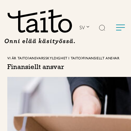
Hoppa
till
innehåll
SV
VI ÄR TAITO
ANSVARSSKYLDIGHET I TAITO
FINANSIELLT ANSVAR
Finansiellt ansvar