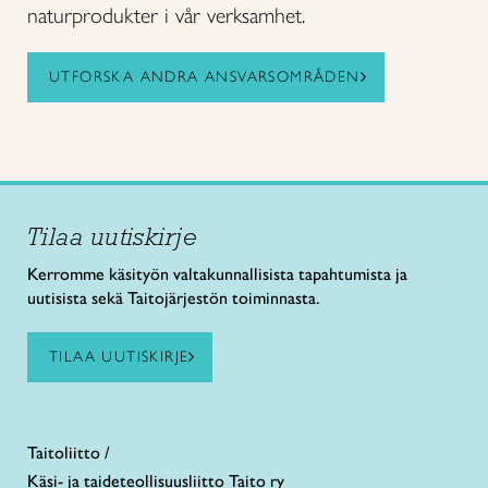
naturprodukter i vår verksamhet.
UTFORSKA ANDRA ANSVARSOMRÅDEN
Tilaa uutiskirje
Kerromme käsityön valtakunnallisista tapahtumista ja
uutisista sekä Taitojärjestön toiminnasta.
TILAA UUTISKIRJE
Taitoliitto /
Käsi- ja taideteollisuusliitto Taito ry