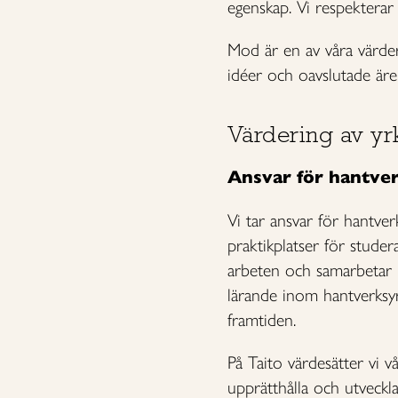
egenskap. Vi respekterar 
Mod är en av våra värderi
idéer och oavslutade äre
Värdering av y
Ansvar för hantve
Vi tar ansvar för hantve
praktikplatser för stud
arbeten och samarbetar m
lärande inom hantverksyr
framtiden.
På Taito värdesätter vi 
upprätthålla och utveckla