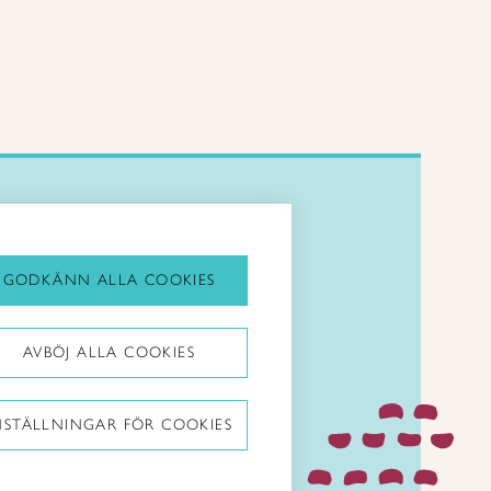
Kirjaudu Arviin
Kirjaudu Taitocampukseen
GODKÄNN ALLA COOKIES
Taitoliitto:
AVBÖJ ALLA COOKIES
Taito-lehti:
NSTÄLLNINGAR FÖR COOKIES