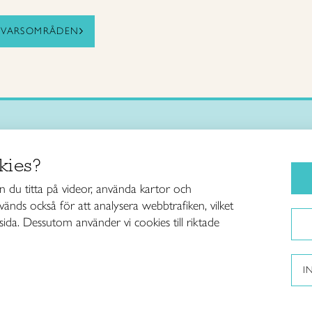
SVARSOMRÅDEN
Käsityökurssit ja koulutus
iitto /
kies?
ja taideteollisuusliitto Taito ry
Ajankohtaista
ankatu 61
Käsityöohjeet
du titta på videor, använda kartor och
Helsinki
änds också för att analysera webbtrafiken, vilket
Me olemme Taito
040 7525 160
sida. Dessutom använder vi cookies till riktade
Paikallinen toiminta
itto@taito.fi
Verkkokaupat
I