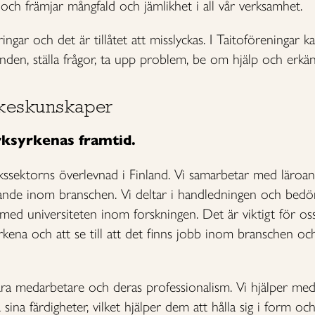
och främjar mångfald och jämlikhet i all vår verksamhet.
ngar och det är tillåtet att misslyckas. I Taitoföreningar ka
nden, ställa frågor, ta upp problem, be om hjälp och erkän
rkeskunskaper
rksyrkenas framtid.
rkssektorns överlevnad i Finland. Vi samarbetar med läroan
erande inom branschen. Vi deltar i handledningen och bed
ed universiteten inom forskningen. Det är viktigt för oss 
kena och att se till att det finns jobb inom branschen och
våra medarbetare och deras professionalism. Vi hjälper med
 sina färdigheter, vilket hjälper dem att hålla sig i form o