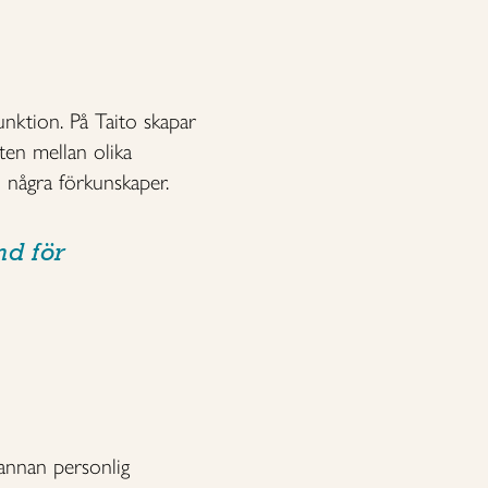
nktion. På Taito skapar
ten mellan olika
 några förkunskaper.
nd för
 annan personlig