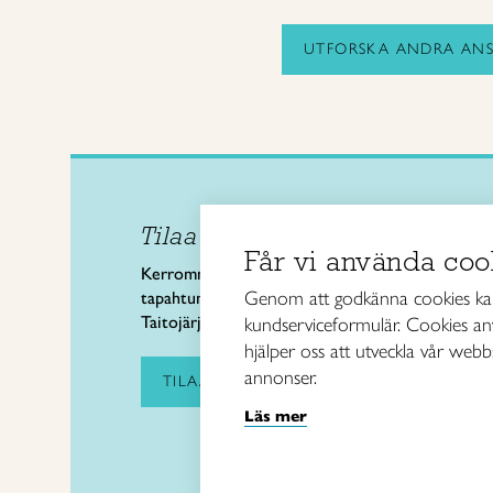
UTFORSKA ANDRA AN
Tilaa uutiskirje
Taitol
Får vi använda coo
Käsi- 
Kerromme käsityön valtakunnallisista
Kalev
Genom att godkänna cookies kan 
tapahtumista ja uutisista sekä
00180 
Taitojärjestön toiminnasta.
kundserviceformulär. Cookies anv
puh. 
hjälper oss att utveckla vår webb
annonser.
taitoli
TILAA UUTISKIRJE
Läs mer