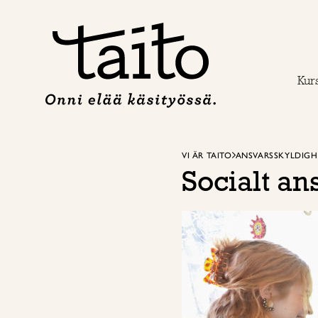
Hoppa
till
innehåll
Kur
VI ÄR TAITO
ANSVARSSKYLDIGHE
Socialt an