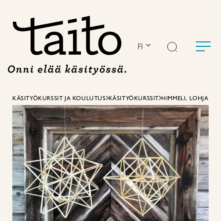
Siirry
sisältöön
FI
KÄSITYÖKURSSIT JA KOULUTUS
KÄSITYÖKURSSIT
HIMMELI, LOHJA