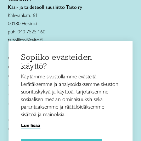
Käsi- ja taideteollisuusliitto Taito ry
Kalevankatu 61
00180 Helsinki
puh. 040 7525 160
taitoliitto@taito.fi
Sopiiko evästeiden
Käsityökurssit ja koulutus
käyttö?
Ajankohtaista
Käsityöohjeet
Käytämme sivustollamme evästeitä
kerätäksemme ja analysoidaksemme sivuston
Me olemme Taito
suorituskykyä ja käyttöä, tarjotaksemme
Paikallinen toiminta
sosiaalisen median ominaisuuksia sekä
Verkkokaupat
parantaaksemme ja räätälöidäksemme
sisältöä ja mainoksia.
Kirjaudu Arviin
Lue lisää
Kirjaudu Taitocampukseen