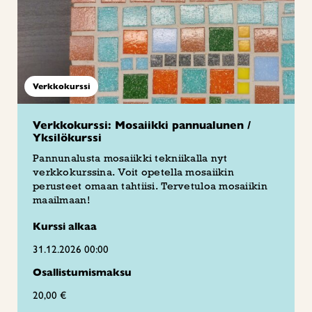
Verkkokurssi
Verkkokurssi: Mosaiikki pannualunen /
Yksilökurssi
Pannunalusta mosaiikki tekniikalla nyt
verkkokurssina. Voit opetella mosaiikin
perusteet omaan tahtiisi. Tervetuloa mosaiikin
maailmaan!
Kurssi alkaa
31.12.2026 00:00
Osallistumismaksu
20,00 €