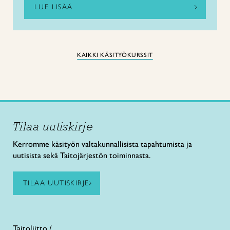
LUE LISÄÄ
KAIKKI KÄSITYÖKURSSIT
Tilaa uutiskirje
Kerromme käsityön valtakunnallisista tapahtumista ja
uutisista sekä Taitojärjestön toiminnasta.
TILAA UUTISKIRJE
Taitoliitto /