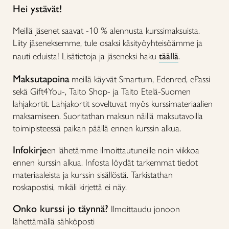
Hei ystävät!
Meillä jäsenet saavat -10 % alennusta kurssimaksuista.
Liity jäseneksemme, tule osaksi käsityöyhteisöämme ja
nauti eduista! Lisätietoja ja jäseneksi haku
täällä
.
Maksutapoina
meillä käyvät Smartum, Edenred, ePassi
sekä Gift4You-, Taito Shop- ja Taito Etelä-Suomen
lahjakortit. Lahjakortit soveltuvat myös kurssimateriaalien
maksamiseen. Suoritathan maksun näillä maksutavoilla
toimipisteessä paikan päällä ennen kurssin alkua.
Infokirje
en lähetämme ilmoittautuneille noin viikkoa
ennen kurssin alkua. Infosta löydät tarkemmat tiedot
materiaaleista ja kurssin sisällöstä. Tarkistathan
roskapostisi, mikäli kirjettä ei näy.
Onko kurssi jo täynnä?
Ilmoittaudu jonoon
lähettämällä sähköposti