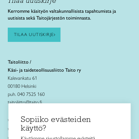
Tilaa uutiskirje
Kerromme käsityön valtakunnallisista tapahtumista ja
uutisista sekä Taitojärjestön toiminnasta.
TILAA UUTISKIRJE
Taitoliitto /
Käsi- ja taideteollisuusliitto Taito ry
Kalevankatu 61
00180 Helsinki
puh. 040 7525 160
taitoliitto@taito.fi
Sopiiko evästeiden
Käsityökurssit ja koulutus
käyttö?
Ajankohtaista
Käsityöohjeet
Käytämme sivustollamme evästeitä