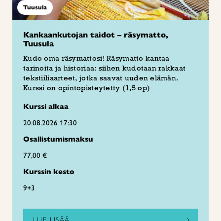
Tuusula
Kankaankutojan taidot – räsymatto,
Tuusula
Kudo oma räsymattosi! Räsymatto kantaa
tarinoita ja historiaa: siihen kudotaan rakkaat
tekstiiliaarteet, jotka saavat uuden elämän.
Kurssi on opintopisteytetty (1,5 op)
Kurssi alkaa
20.08.2026 17:30
Osallistumismaksu
77,00 €
Kurssin kesto
9+3
LUE LISÄÄ