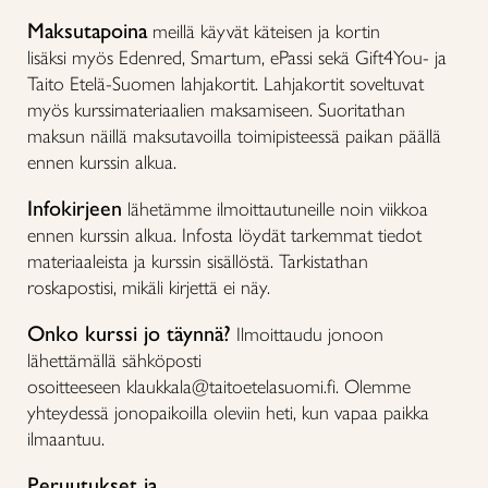
Maksutapoina
meillä käyvät käteisen ja kortin
lisäksi myös Edenred, Smartum, ePassi sekä Gift4You- ja
Taito Etelä-Suomen lahjakortit. Lahjakortit soveltuvat
myös kurssimateriaalien maksamiseen. Suoritathan
maksun näillä maksutavoilla toimipisteessä paikan päällä
ennen kurssin alkua.
Infokirjeen
lähetämme ilmoittautuneille noin viikkoa
ennen kurssin alkua. Infosta löydät tarkemmat tiedot
materiaaleista ja kurssin sisällöstä. Tarkistathan
roskapostisi, mikäli kirjettä ei näy.
Onko kurssi jo täynnä?
Ilmoittaudu jonoon
lähettämällä sähköposti
osoitteeseen klaukkala@taitoetelasuomi.fi. Olemme
yhteydessä jonopaikoilla oleviin heti, kun vapaa paikka
ilmaantuu.
Peruutukset ja