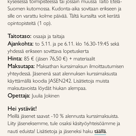
kyseisessä toimipisteessä tai jossain muussa Taito Etelä-
Suomen kutomossa. Kudonta-aika sovitaan erikseen ja
sille on varattu kolme päivää. Tältä kurssilta voit kerätä
opintopisteitä (1 op).
Taitotaso:
osaaja ja taitaja
Ajankohta:
to 5.11. ja pe 6.11. klo 16.30-19.45 sekä
yhdessä erikseen sovittava lopetuskerta
Hinta:
85 € (jäsen 76,50 €) + materiaalit
Maksutapa:
Maksathan kurssimaksun ilmoittautumisen
yhteydessä. Jäsenenä saat alennuksen kurssimaksusta
käyttämällä koodia JASEN242. Lisätietoja muista
maksutavoista löydät hiukan alempaa.
Opettaja:
Juulia Jokinen
Hei ystävät!
Meillä jäsenet saavat -10 % alennusta kurssimaksuista.
Liity jäseneksemme, tule osaksi käsityöyhteisöämme ja
nauti eduista! Lisätietoja ja jäseneksi haku
täällä
.