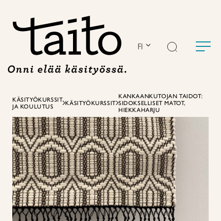
Siirry
sisältöön
FI
KANKAANKUTOJAN TAIDOT:
KÄSITYÖKURSSIT
KÄSITYÖKURSSIT
SIDOKSELLISET MATOT,
JA KOULUTUS
HIEKKAHARJU