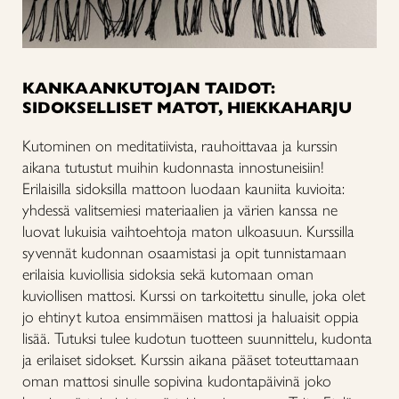
KANKAANKUTOJAN TAIDOT:
SIDOKSELLISET MATOT, HIEKKAHARJU
Kutominen on meditatiivista, rauhoittavaa ja kurssin
aikana tutustut muihin kudonnasta innostuneisiin!
Erilaisilla sidoksilla mattoon luodaan kauniita kuvioita:
yhdessä valitsemiesi materiaalien ja värien kanssa ne
luovat lukuisia vaihtoehtoja maton ulkoasuun. Kurssilla
syvennät kudonnan osaamistasi ja opit tunnistamaan
erilaisia kuviollisia sidoksia sekä kutomaan oman
kuviollisen mattosi. Kurssi on tarkoitettu sinulle, joka olet
jo ehtinyt kutoa ensimmäisen mattosi ja haluaisit oppia
lisää. Tutuksi tulee kudotun tuotteen suunnittelu, kudonta
ja erilaiset sidokset. Kurssin aikana pääset toteuttamaan
oman mattosi sinulle sopivina kudontapäivinä joko