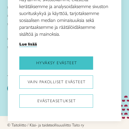
kerätäksemme ja analysoidaksemme sivuston
Me olemme Taito
suorituskykyä ja käyttöä, tarjotaksemme
Paikallinen toiminta
sosiaalisen median ominaisuuksia sekä
Verkkokaupat
parantaaksemme ja räätälöidäksemme
sisältöä ja mainoksia.
Kirjaudu Arviin
Lue lisää
Kirjaudu Taitocampukseen
HYVÄKSY EVÄSTEET
Taitoliitto:
Taito-lehti:
VAIN PAKOLLISET EVÄSTEET
EVÄSTEASETUKSET
Pysäytä animaatiot
© Taitoliitto / Käsi- ja taideteollisuusliitto Taito ry