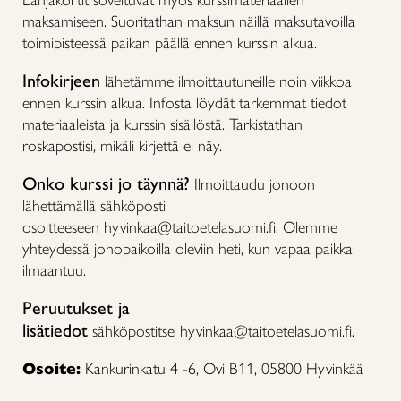
Lahjakortit soveltuvat myös kurssimateriaalien
maksamiseen. Suoritathan maksun näillä maksutavoilla
toimipisteessä paikan päällä ennen kurssin alkua.
Infokirjeen
lähetämme ilmoittautuneille noin viikkoa
ennen kurssin alkua. Infosta löydät tarkemmat tiedot
materiaaleista ja kurssin sisällöstä. Tarkistathan
roskapostisi, mikäli kirjettä ei näy.
Onko kurssi jo täynnä?
Ilmoittaudu jonoon
lähettämällä sähköposti
osoitteeseen hyvinkaa@taitoetelasuomi.fi. Olemme
yhteydessä jonopaikoilla oleviin heti, kun vapaa paikka
ilmaantuu.
Peruutukset ja
lisätiedot
sähköpostitse
hyvinkaa@taitoetelasuomi.fi.
Osoite:
Kankurinkatu 4 -6, Ovi B11, 05800 Hyvinkää