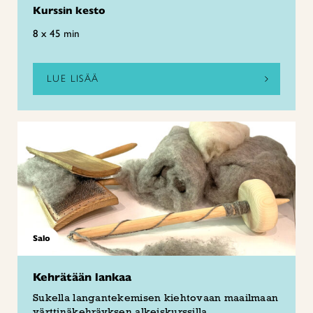
Kurssin kesto
8 x 45 min
LUE LISÄÄ
Salo
Kehrätään lankaa
Sukella langantekemisen kiehtovaan maailmaan
värttinäkehräyksen alkeiskurssilla.