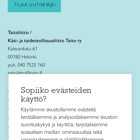
TILAA UUTISKIRJE
Taitoliitto /
Käsi- ja taideteollisuusliitto Taito ry
Kalevankatu 61
00180 Helsinki
puh. 040 7525 160
taitoliitto@taito.fi
Sopiiko evästeiden
Käsityökurssit ja koulutus
käyttö?
Ajankohtaista
Käsityöohjeet
Käytämme sivustollamme evästeitä
kerätäksemme ja analysoidaksemme sivuston
Me olemme Taito
suorituskykyä ja käyttöä, tarjotaksemme
Paikallinen toiminta
sosiaalisen median ominaisuuksia sekä
Verkkokaupat
parantaaksemme ja räätälöidäksemme