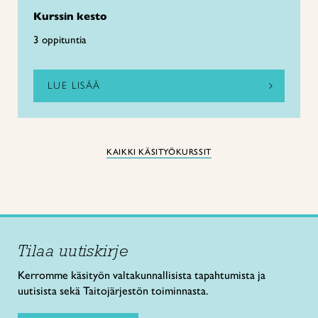
Kurssin kesto
3 oppituntia
LUE LISÄÄ
KAIKKI KÄSITYÖKURSSIT
Tilaa uutiskirje
Kerromme käsityön valtakunnallisista tapahtumista ja
uutisista sekä Taitojärjestön toiminnasta.