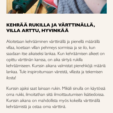
KEHRÄÄ RUKILLA JA VÄRTTINÄLLÄ,
VILLA ARTTU, HYVINKÄÄ
Aloitetaan kehrääminen värttinällä ja pienellä määrällä
villaa, koetaan villan pehmeys sormissa ja se ilo, kun
saadaan itse aikaiseksi lankaa. Kun kehräämisen alkeet on
opittu värttinän kanssa, on aika siirtyä rukilla
kehräämiseen. Kurssin aikana valmistat pienehköjä määriä
lankaa. Tule inspiroitumaan väreistä, villasta ja tekemisen
ilosta!
Kurssin ajaksi saat lainaan rukin. Mikäli sinulla on käytössä
oma rukki, ilmoitathan siitä ilmoittautumisen lisätiedoissa.
Kurssin aikana on mahdollista myös kokeilla värttinällä
kehräämistä ja ostaa oma värttinä.