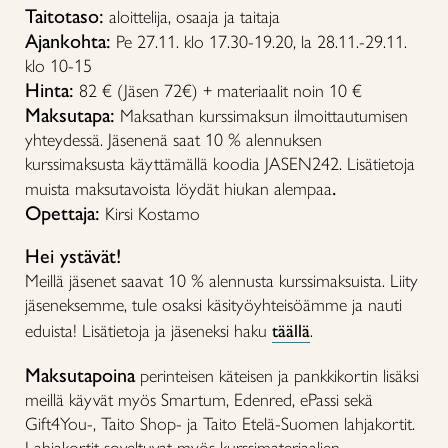
Taitotaso:
aloittelija, osaaja ja taitaja
Ajankohta:
Pe 27.11. klo 17.30-19.20, la 28.11.-29.11.
klo 10-15
Hinta:
82 € (Jäsen 72€) + materiaalit noin 10 €
Maksutapa:
Maksathan kurssimaksun ilmoittautumisen
yhteydessä. Jäsenenä saat 10 % alennuksen
kurssimaksusta käyttämällä koodia JASEN242. Lisätietoja
.
muista maksutavoista löydät hiukan alempaa
Opettaja:
Kirsi Kostamo
Hei ystävät!
Meillä jäsenet saavat 10 % alennusta kurssimaksuista. Liity
jäseneksemme, tule osaksi käsityöyhteisöämme ja nauti
eduista! Lisätietoja ja jäseneksi haku
täällä
.
Maksutapoina
perinteisen käteisen ja pankkikortin lisäksi
meillä käyvät myös Smartum, Edenred, ePassi sekä
Gift4You-, Taito Shop- ja Taito Etelä-Suomen lahjakortit.