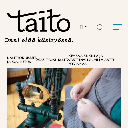
Siirry
sisältöön
FI
KEHRÄÄ RUKILLA JA
KÄSITYÖKURSSIT
KÄSITYÖKURSSIT
VÄRTTINÄLLÄ, VILLA ARTTU,
JA KOULUTUS
HYVINKÄÄ