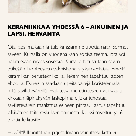
KERAMIIKKAA YHDESSÄ 6 – AIKUINEN JA
LAPSI, HERVANTA
Ota lapsi mukaan ja tule kanssamme upottamaan sormet
saveen. K
urssilla on vuodenaikaan sopiva teema, jota voi
halutessaan myös soveltaa.
Kurssilla tutustutaan saven
veikeään luonteeseen valmistamalla yksinkertaisia esineitä
keramiikan perustekniikoilla. Tekeminen tapahtuu lapsen
ehdoilla. Esineisiin saadaan upeita värejä koristelemalla
niitä savilieteväreillä. Halutessanne esineeseen voi saada
kirkkaan läpinäkyvän lasitepinnan, joka tehostaa
savilietevärein maalattua esineen pintaa. Lasitus tapahtuu
jälkikäteen taitokeskuksen toimesta. Kurssi soveltuu yli 6-
vuotiaille lapsille.
HUOM! Ilmoitathan järjestelmään vain itsesi, lasta ei