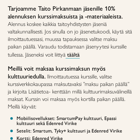
Tarjoamme Taito Pirkanmaan jäsenille 10%
alennuksen kurssimaksuista ja -materiaaleista.
Alennus koskee kaikkia taitoyhdistysten jäseniä
valtakunnallisesti. Jos sinulla on jo jäsenetukoodi, käytä sitä
ilmoittautuessasi, muussa tapauksessa valitse maksu
paikan päällä. Varaudu todistamaan jäsenyytesi kurssille
tullessa. Jäseneksi voit liittyä
täältä
Meillä voit maksaa kurssimaksun myös
kulttuuriedulla.
Ilmoittautuessa kurssille, valitse
kurssiverkkokaupassa maksutavaksi ”maksu paikan päällä”
ja kirjoita Lisätietoa- kenttään millä kulttuurimaksuvälineillä
maksat. Kurssin voi maksaa myös kortilla paikan päällä.
Meillä käyvät:
Mobiilisovellukset: SmartumPay kulttuuri, Epassi
kulttuuri sekä Edenred Virike
Setelit: Smartum, Tyky+ kulttuuri ja Edenred Virike
Kortti: Edenred Virike