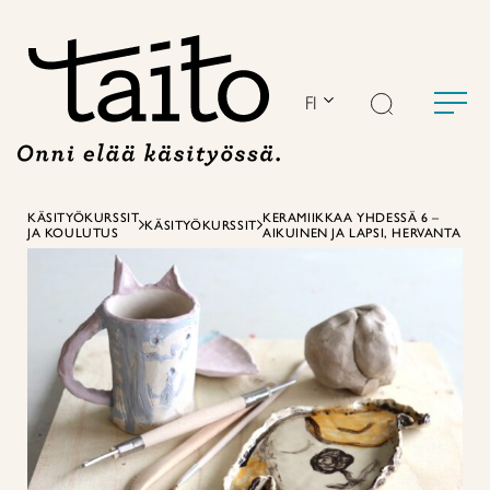
Siirry
sisältöön
FI
KÄSITYÖKURSSIT
KERAMIIKKAA YHDESSÄ 6 –
KÄSITYÖKURSSIT
JA KOULUTUS
AIKUINEN JA LAPSI, HERVANTA