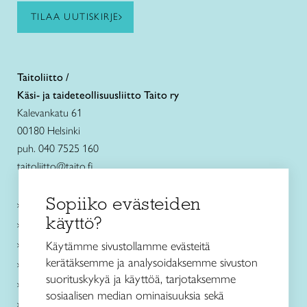
TILAA UUTISKIRJE
Taitoliitto /
Käsi- ja taideteollisuusliitto Taito ry
Kalevankatu 61
00180 Helsinki
puh. 040 7525 160
taitoliitto@taito.fi
Sopiiko evästeiden
Käsityökurssit ja koulutus
käyttö?
Ajankohtaista
Käsityöohjeet
Käytämme sivustollamme evästeitä
kerätäksemme ja analysoidaksemme sivuston
Me olemme Taito
suorituskykyä ja käyttöä, tarjotaksemme
Paikallinen toiminta
sosiaalisen median ominaisuuksia sekä
Verkkokaupat