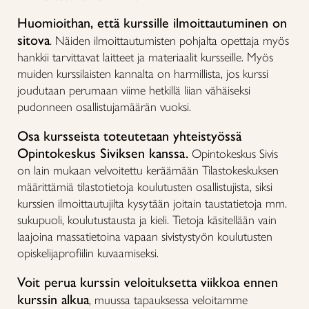
Huomioithan, että kurssille ilmoittautuminen on
sitova
.
Näiden ilmoittautumisten pohjalta opettaja myös
hankkii tarvittavat laitteet ja materiaalit kursseille. Myös
muiden kurssilaisten kannalta on harmillista, jos kurssi
joudutaan perumaan viime hetkillä liian vähäiseksi
pudonneen osallistujamäärän vuoksi.
Osa kursseista toteutetaan yhteistyössä
Opintokeskus Siviksen kanssa.
Opintokeskus Sivis
on lain mukaan velvoitettu keräämään Tilastokeskuksen
määrittämiä tilastotietoja koulutusten osallistujista, siksi
kurssien ilmoittautujilta kysytään joitain taustatietoja mm.
sukupuoli, koulutustausta ja kieli. Tietoja käsitellään vain
laajoina massatietoina vapaan sivistystyön koulutusten
opiskelijaprofiilin kuvaamiseksi.
Voit perua kurssin veloituksetta viikkoa ennen
kurssin alkua
, muussa tapauksessa veloitamme