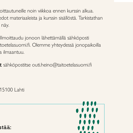
ttautuneille noin viikkoa ennen kurssin alkua.
ot materiaaleista ja kurssin sisällöstä. Tarkistathan
i näy.
Ilmoittaudu jonoon lähettämällä sähköposti
toetelasuomi.fi. Olemme yhteydessä jonopaikoilla
ka ilmaantuu.
t
sähköpostitse outi.heino@taitoetelasuomi.fi
 15100 Lahti
stää: