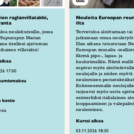
Oulu
en raglanvillatakki,
Neuleita Euroopan reun
ranta
ilta
loa neulekurssille, jossa
Tervetuloa aloittamaan tai
 Nupunupun Marian
jatkamaan omaa neuletyötä
na itsellesi ajattoman
Illan aikana tutustutaan Ne
ihaisen villatakin!
Euroopan reunalta -mallist
Särmä pipo-, lapas- ja
alkaa
kaulurimalliin. Nämä mallit
sopivat myös aloittelevall
026 17:00
neulojalle ja niiden myötä 
neulomisen perustekniikat
stumismaksu
Kokeneemmalle neulojalle 
tarjoavat myös uutta opitt
esimerkiksi italialainen alo
n kesto
looppaaminen ja valepalm
neulominen.
ntia
Kurssi alkaa
03.11.2026 18:30