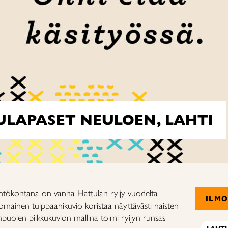
ULAPASET NEULOEN, LAHTI
htökohtana on vanha Hattulan ryijy vuodelta
ILM
omainen tulppaanikuvio koristaa näyttävästi naisten
uolen pilkkukuvion mallina toimi ryijyn runsas