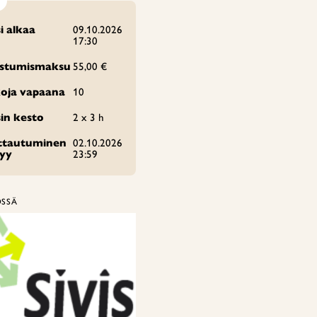
i alkaa
09.10.2026
17:30
istumismaksu
55,00 €
oja vapaana
10
in kesto
2 x 3 h
ittautuminen
02.10.2026
tyy
23:59
ÖSSÄ