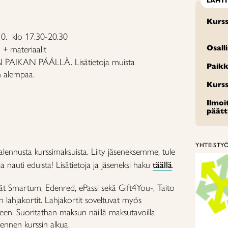
LAHTI
Kurss
10. klo 17.30-20.30
Osall
 + materiaalit
AIKAN PÄÄLLÄ. Lisätietoja muista
Paikk
n alempaa.
Kurss
Ilmo
päät
YHTEISTY
alennusta kurssimaksuista. Liity jäseneksemme, tule
 nauti eduista! Lisätietoja ja jäseneksi haku
täällä
.
ät Smartum, Edenred, ePassi sekä Gift4You-, Taito
 lahjakortit. Lahjakortit soveltuvat myös
een. Suoritathan maksun näillä maksutavoilla
 ennen kurssin alkua.