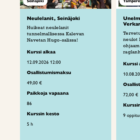
Seinäjoki
Tampere
Neulelanit, Seinäjoki
Unelmi
Verka
Huikeat neulelanit
Tervetu
tunnelmallisessa Kalevan
neulot
Navetan Hugo-salissa!
ohjaama
Kurssi alkaa
raglanh
12.09.2026 12:00
Kurssi 
Osallistumismaksu
10.08.2
49,00 €
Osalli
Paikkoja vapaana
72,00 €
86
Kurssi
Kurssin kesto
9 oppitu
5 h