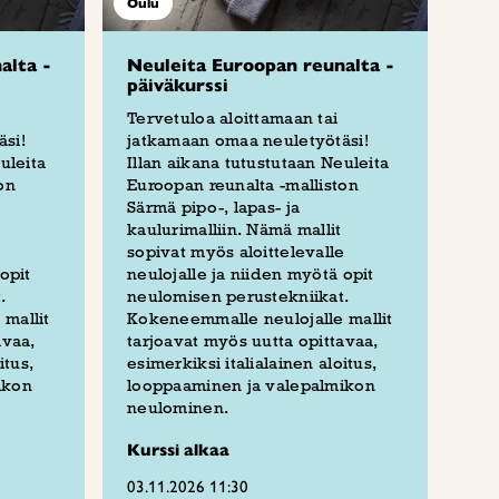
Oulu
alta -
Neuleita Euroopan reunalta -
päiväkurssi
Tervetuloa aloittamaan tai
si!
jatkamaan omaa neuletyötäsi!
uleita
Illan aikana tutustutaan Neuleita
on
Euroopan reunalta -malliston
Särmä pipo-, lapas- ja
kaulurimalliin. Nämä mallit
e
sopivat myös aloittelevalle
opit
neulojalle ja niiden myötä opit
.
neulomisen perustekniikat.
mallit
Kokeneemmalle neulojalle mallit
avaa,
tarjoavat myös uutta opittavaa,
itus,
esimerkiksi italialainen aloitus,
ikon
looppaaminen ja valepalmikon
neulominen.
Kurssi alkaa
03.11.2026 11:30