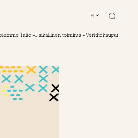
FI
olemme Taito
Paikallinen toiminta
Verkkokaupat