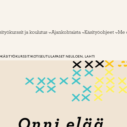
ityökurssit ja koulutus
Ajankohtaista
Käsityöohjeet
Me 
KÄSITYÖKURSSIT
KOTISEUTULAPASET NEULOEN, LAHTI