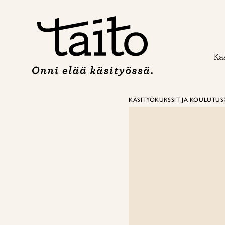
Siirry
sisältöön
Käs
KÄSITYÖKURSSIT JA KOULUTUS