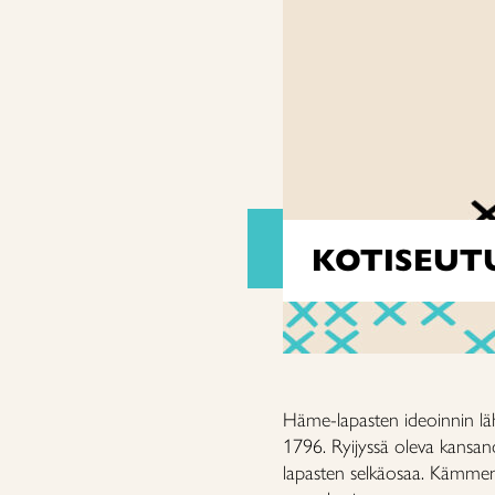
KOTISEUT
Häme-lapasten ideoinnin lä
1796. Ryijyssä oleva kansan
lapasten selkäosaa. Kämmenp