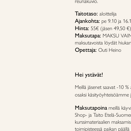
reunakuvio.
Taitotaso:
aloittelija
Ajankohta:
pe 9.10 ja 16.
Hinta:
55€ (jäsen 49,50 €)
Maksutapa:
MAKSU VAIN P
maksutavoista löydät hiuka
Opettaja:
Outi Heino
Hei ystävät!
Meillä jäsenet saavat -10 % 
osaksi käsityöyhteisöämme ja
Maksutapoina
meillä käyv
Shop- ja Taito Etelä-Suomen
kurssimateriaalien maksamis
toimipisteessä paikan päällä