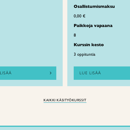
Osallistumismaksu
0,00 €
Paikkoja vapaana
8
Kurssin kesto
3 oppituntia
LISÄÄ
LUE LISÄÄ
KAIKKI KÄSITYÖKURSSIT