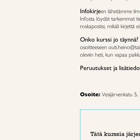
Infokirje
en lähetämme ilmoi
Infosta löydät tarkemmat tied
roskapostisi, mikäli kirjettä e
Onko kurssi jo täynnä?
osoitteeseen outi.heino@tai
oleviin heti, kun vapaa paik
Peruutukset ja lisätiedo
Osoite:
Vesijärvenkatu 5,
Tätä kurssia järje