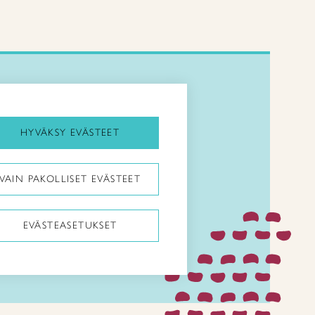
Kirjaudu Arviin
Kirjaudu Taitocampukseen
HYVÄKSY EVÄSTEET
Taitoliitto:
VAIN PAKOLLISET EVÄSTEET
Taito-lehti:
EVÄSTEASETUKSET