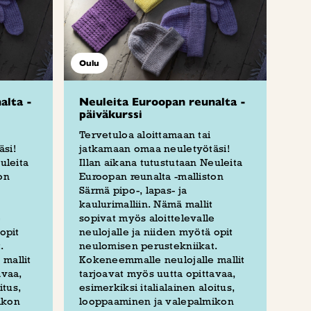
Oulu
alta -
Neuleita Euroopan reunalta -
päiväkurssi
Tervetuloa aloittamaan tai
si!
jatkamaan omaa neuletyötäsi!
uleita
Illan aikana tutustutaan Neuleita
on
Euroopan reunalta -malliston
Särmä pipo-, lapas- ja
kaulurimalliin. Nämä mallit
e
sopivat myös aloittelevalle
opit
neulojalle ja niiden myötä opit
.
neulomisen perustekniikat.
mallit
Kokeneemmalle neulojalle mallit
avaa,
tarjoavat myös uutta opittavaa,
itus,
esimerkiksi italialainen aloitus,
ikon
looppaaminen ja valepalmikon