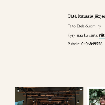
Tätä kurssia järje
Taito Etelä-Suomi ry
rii
Kysy lisää kurssista:
Puhelin:
0406849556