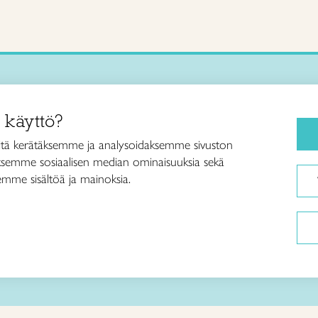
Käsityökurssit ja koulutus
iitto /
 käyttö?
ja taideteollisuusliitto Taito ry
Ajankohtaista
ankatu 61
Käsityöohjeet
tä kerätäksemme ja analysoidaksemme sivuston
Helsinki
aksemme sosiaalisen median ominaisuuksia sekä
Me olemme Taito
040 7525 160
mme sisältöä ja mainoksia.
Paikallinen toiminta
itto@taito.fi
Verkkokaupat