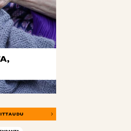
A,
OITTAUDU