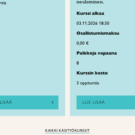
neulominen.
ntia
Kurssi alkaa
03.11.2026 18:30
Osallistumismaksu
0,00 €
Paikkoja vapaana
8
Kurssin kesto
3 oppituntia
LISÄÄ
LUE LISÄÄ
KAIKKI KÄSITYÖKURSSIT