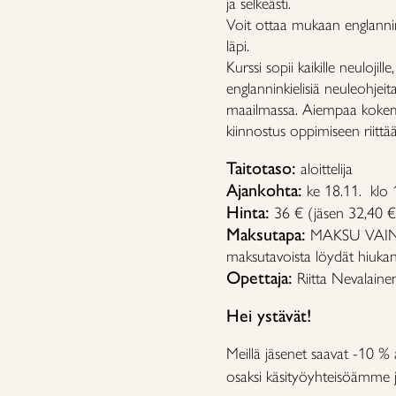
ja selkeästi.
Voit ottaa mukaan englannin
läpi.
Kurssi sopii kaikille neuloji
englanninkielisiä neuleohjei
maailmassa. Aiempaa kokemust
kiinnostus oppimiseen riittää
Taitotaso:
aloittelija
Ajankohta:
ke 18.11. klo 
Hinta:
36 € (jäsen 32,40 €
Maksutapa:
MAKSU VAIN P
maksutavoista löydät hiuka
Opettaja:
Riitta Nevalaine
Hei ystävät!
Meillä jäsenet saavat -10 % 
osaksi käsityöyhteisöämme ja