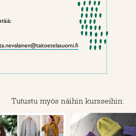
stää:
tta.nevalainen@taitoetelasuomi.fi
Tutustu myös näihin kursseihin: