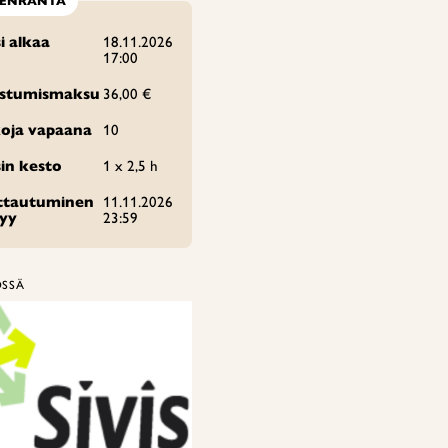
EENRANTA
i alkaa
18.11.2026
17:00
istumismaksu
36,00 €
oja vapaana
10
in kesto
1 x 2,5 h
ittautuminen
11.11.2026
tyy
23:59
ÖSSÄ