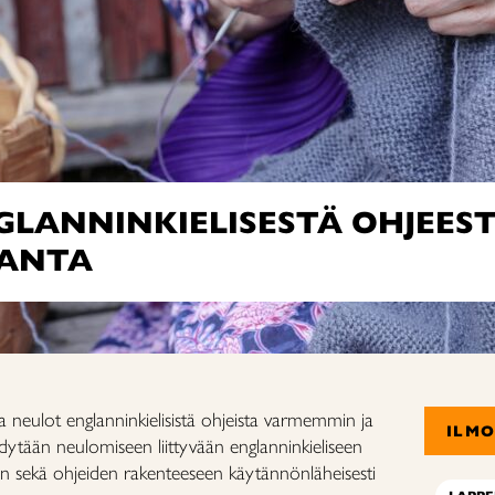
GLANNINKIELISESTÄ OHJEEST
RANTA
 neulot englanninkielisistä ohjeista varmemmin ja
ILM
dytään neulomiseen liittyvään englanninkieliseen
siin sekä ohjeiden rakenteeseen käytännönläheisesti