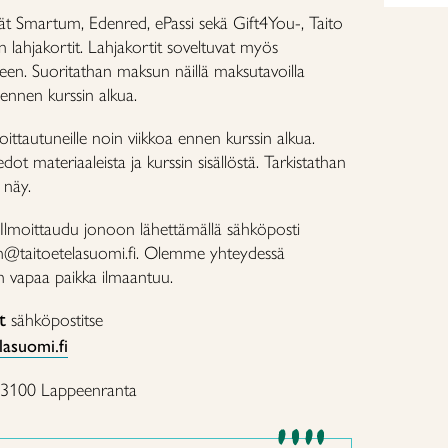
ät Smartum, Edenred, ePassi sekä Gift4You-, Taito
 lahjakortit. Lahjakortit soveltuvat myös
een. Suoritathan maksun näillä maksutavoilla
 ennen kurssin alkua.
ttautuneille noin viikkoa ennen kurssin alkua.
ot materiaaleista ja kurssin sisällöstä. Tarkistathan
i näy.
Ilmoittaudu jonoon lähettämällä sähköposti
nen@taitoetelasuomi.fi. Olemme yhteydessä
kun vapaa paikka ilmaantuu.
t
sähköpostitse
lasuomi.fi
53100 Lappeenranta