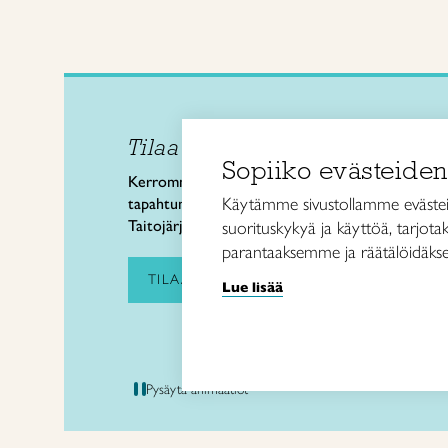
Tilaa uutiskirje
Taitol
Sopiiko evästeiden
Käsi- 
Kerromme käsityön valtakunnallisista
Kalev
Käytämme sivustollamme evästei
tapahtumista ja uutisista sekä
00180 
Taitojärjestön toiminnasta.
suorituskykyä ja käyttöä, tarjot
puh. 
parantaaksemme ja räätälöidäkse
taitoli
TILAA UUTISKIRJE
Lue lisää
Pysäytä animaatiot