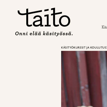
Siirry
sisältöön
Käs
KÄSITYÖKURSSIT JA KOULUTUS