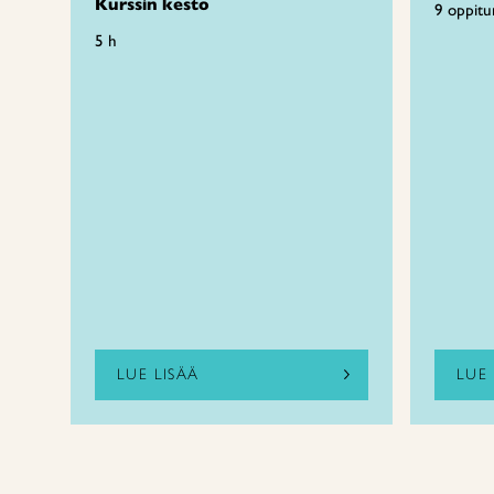
Kurssin kesto
9 oppitu
5 h
LUE LISÄÄ
LUE 