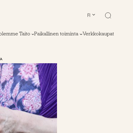
FI
olemme Taito
Paikallinen toiminta
Verkkokaupat
TA