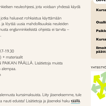
LAPP
kielisen neuleohjeesi, jota voidaan yhdessä käydä
Kurss
lle, jotka haluavat rohkaistua käyttämään
Osall
ta ja löytää uusia mahdollisuuksia neuleiden
a englanninkielisistä ohjeista ei tarvita –
Paikk
.
Kurss
Ilmo
17-19.30
päät
) + materiaalit
AIKAN PÄÄLLÄ. Lisätietoja muista
YHTEISTY
n alempaa.
n
alennusta kurssimaksuista. Liity jäseneksemme, tule
 nauti eduista! Lisätietoja ja jäseneksi haku
täällä
.