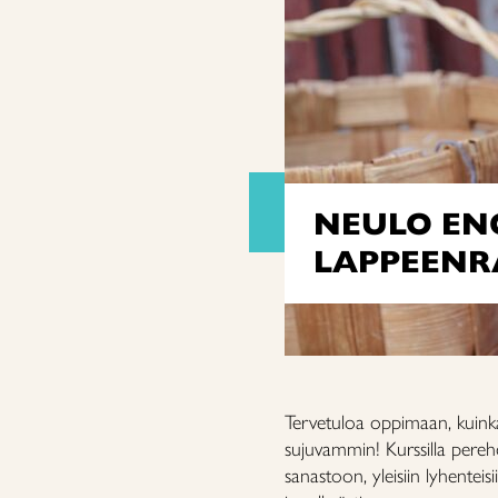
NEULO EN
LAPPEEN
Tervetuloa oppimaan, kuinka
sujuvammin! Kurssilla pereh
sanastoon, yleisiin lyhentei