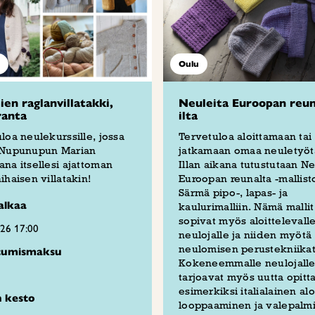
Oulu
en raglanvillatakki,
Neuleita Euroopan reun
ranta
ilta
loa neulekurssille, jossa
Tervetuloa aloittamaan tai
 Nupunupun Marian
jatkamaan omaa neuletyötä
na itsellesi ajattoman
Illan aikana tutustutaan Ne
ihaisen villatakin!
Euroopan reunalta -mallist
Särmä pipo-, lapas- ja
alkaa
kaulurimalliin. Nämä mallit
sopivat myös aloittelevall
026 17:00
neulojalle ja niiden myötä 
neulomisen perustekniikat
stumismaksu
Kokeneemmalle neulojalle 
tarjoavat myös uutta opitt
esimerkiksi italialainen alo
n kesto
looppaaminen ja valepalm