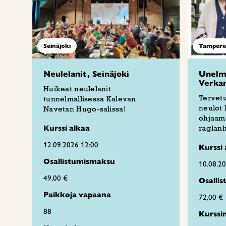
Seinäjoki
Tampere
Neulelanit, Seinäjoki
Unelmi
Verka
Huikeat neulelanit
Tervetu
tunnelmallisessa Kalevan
neulot
Navetan Hugo-salissa!
ohjaama
Kurssi alkaa
raglanh
12.09.2026 12:00
Kurssi 
Osallistumismaksu
10.08.2
49,00 €
Osalli
Paikkoja vapaana
72,00 €
88
Kurssi