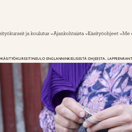
ityökurssit ja koulutus
Ajankohtaista
Käsityöohjeet
Me 
KÄSITYÖKURSSIT
NEULO ENGLANNINKIELISESTÄ OHJEESTA, LAPPEENRAN