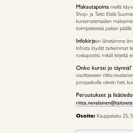
Maksutapoina
meillä käyv
Shop- ja Taito Etelä-Suomen
kurssimateriaalien maksamis
toimipisteessä paikan päällä
Infokirje
en lähetämme ilmoi
Infosta löydät tarkemmat tied
roskapostisi, mikäli kirjettä e
Onko kurssi jo täynnä?
osoitteeseen riitta.nevalai
jonopaikoilla oleviin heti, 
Peruutukset ja lisätiedo
riitta.nevalainen@taitoete
Osoite:
Kauppakatu 25, 