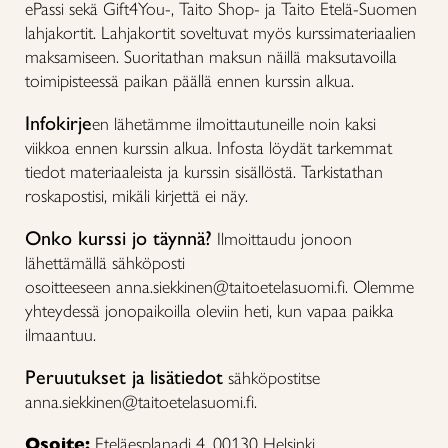
ePassi sekä Gift4You-, Taito Shop- ja Taito Etelä-Suomen
lahjakortit. Lahjakortit soveltuvat myös kurssimateriaalien
maksamiseen. Suoritathan maksun näillä maksutavoilla
toimipisteessä paikan päällä ennen kurssin alkua.
Infokirje
en lähetämme ilmoittautuneille noin kaksi
viikkoa ennen kurssin alkua. Infosta löydät tarkemmat
tiedot materiaaleista ja kurssin sisällöstä. Tarkistathan
roskapostisi, mikäli kirjettä ei näy.
Onko kurssi jo täynnä?
Ilmoittaudu jonoon
lähettämällä sähköposti
osoitteeseen anna.siekkinen@taitoetelasuomi.fi. Olemme
yhteydessä jonopaikoilla oleviin heti, kun vapaa paikka
ilmaantuu.
Peruutukset ja lisätiedot
sähköpostitse
anna.siekkinen@taitoetelasuomi.fi.
Osoite:
Eteläesplanadi 4, 00130 Helsinki