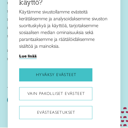
käyttö?
Ajankohtaista
Käsityöohjeet
Käytämme sivustollamme evästeitä
kerätäksemme ja analysoidaksemme sivuston
Me olemme Taito
suorituskykyä ja käyttöä, tarjotaksemme
Paikallinen toiminta
sosiaalisen median ominaisuuksia sekä
Verkkokaupat
parantaaksemme ja räätälöidäksemme
sisältöä ja mainoksia.
Kirjaudu Arviin
Lue lisää
Kirjaudu Taitocampukseen
HYVÄKSY EVÄSTEET
Taitoliitto:
Taito-lehti:
VAIN PAKOLLISET EVÄSTEET
EVÄSTEASETUKSET
Pysäytä animaatiot