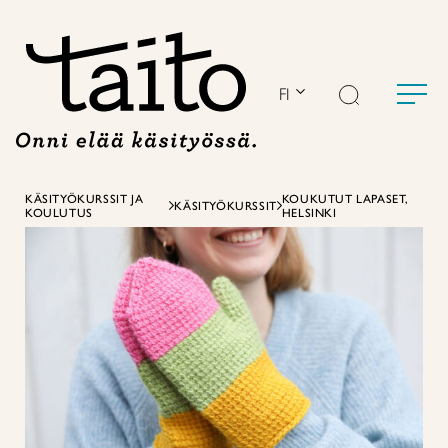
Siirry
sisältöön
FI
KÄSITYÖKURSSIT JA
KOUKUTUT LAPASET,
KÄSITYÖKURSSIT
KOULUTUS
HELSINKI