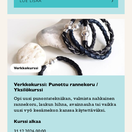
LUE LISÄÄ
Verkkokurssi
Verkkokurssi: Punottu rannekoru /
Yksilökurssi
Opi uusi punontatekniikan, valmista nahkainen
rannekoru, laukun hihna, avainnauha tai vaikka
uusi vyö kesämekon kanssa käytettäväksi.
Kurssi alkaa
31.12.2026 00:00