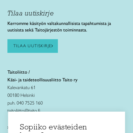
Tilaa uutiskirje
Kerromme käsityön valtakunnallisista tapahtumista ja
uutisista sekä Taitojärjestön toiminnasta.
TILAA UUTISKIRJE
Taitoliitto /
Käsi- ja taideteollisuusliitto Taito ry
Kalevankatu 61
00180 Helsinki
puh. 040 7525 160
taitoliitto@taito.fi
Sopiiko evästeiden
Käsityökurssit ja koulutus