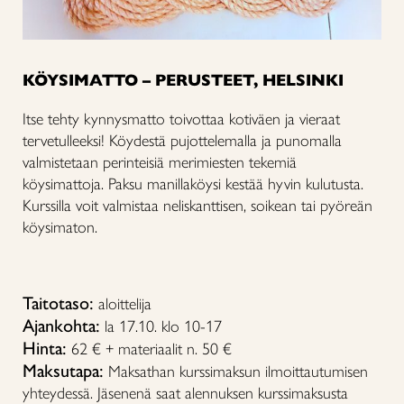
KÖYSIMATTO – PERUSTEET, HELSINKI
Itse tehty kynnysmatto toivottaa kotiväen ja vieraat
tervetulleeksi! Köydestä pujottelemalla ja punomalla
valmistetaan perinteisiä merimiesten tekemiä
köysimattoja. Paksu manillaköysi kestää hyvin kulutusta.
Kurssilla voit valmistaa neliskanttisen, soikean tai pyöreän
köysimaton.
Taitotaso:
aloittelija
Ajankohta:
la 17.10. klo 10-17
Hinta:
62 € + materiaalit n. 50 €
Maksutapa:
Maksathan kurssimaksun ilmoittautumisen
yhteydessä. Jäsenenä saat alennuksen kurssimaksusta