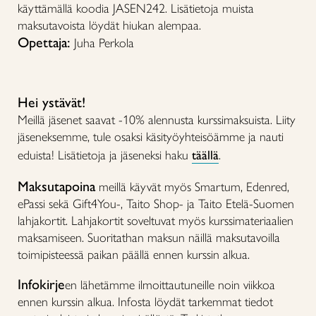
käyttämällä koodia JASEN242. Lisätietoja muista
maksutavoista löydät hiukan alempaa.
Opettaja:
Juha Perkola
Hei ystävät!
Meillä jäsenet saavat -10% alennusta kurssimaksuista. Liity
jäseneksemme, tule osaksi käsityöyhteisöämme ja nauti
eduista! Lisätietoja ja jäseneksi haku
täällä
.
Maksutapoina
meillä käyvät myös Smartum, Edenred,
ePassi sekä Gift4You-, Taito Shop- ja Taito Etelä-Suomen
lahjakortit. Lahjakortit soveltuvat myös kurssimateriaalien
maksamiseen. Suoritathan maksun näillä maksutavoilla
toimipisteessä paikan päällä ennen kurssin alkua.
Infokirje
en lähetämme ilmoittautuneille noin viikkoa
ennen kurssin alkua. Infosta löydät tarkemmat tiedot