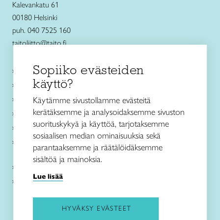
Kalevankatu 61
00180 Helsinki
puh. 040 7525 160
taitoliitto@taito.fi
Sopiiko evästeiden
Käsityökurssit ja koulutus
käyttö?
Ajankohtaista
Käsityöohjeet
Käytämme sivustollamme evästeitä
kerätäksemme ja analysoidaksemme sivuston
Me olemme Taito
suorituskykyä ja käyttöä, tarjotaksemme
Paikallinen toiminta
sosiaalisen median ominaisuuksia sekä
Verkkokaupat
parantaaksemme ja räätälöidäksemme
sisältöä ja mainoksia.
Kirjaudu Arviin
Lue lisää
Kirjaudu Taitocampukseen
HYVÄKSY EVÄSTEET