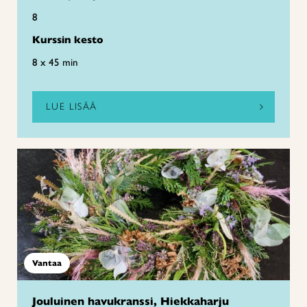
8
Kurssin kesto
8 x 45 min
LUE LISÄÄ
Vantaa
Jouluinen havukranssi, Hiekkaharju