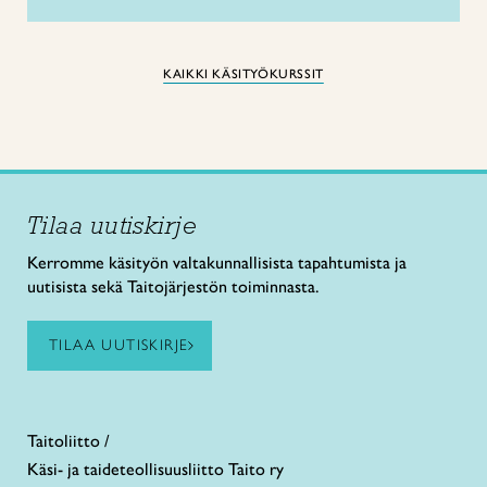
KAIKKI KÄSITYÖKURSSIT
Tilaa uutiskirje
Kerromme käsityön valtakunnallisista tapahtumista ja
uutisista sekä Taitojärjestön toiminnasta.
TILAA UUTISKIRJE
Taitoliitto /
Käsi- ja taideteollisuusliitto Taito ry