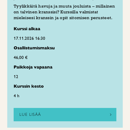
Tyylikkäitä havuja ja muuta jouluista – millainen
on talvinen kranssisi? Kurssilla valmistat
mieleisesi kranssin ja opit sitomisen perusteet.
Kurssi alkaa
17.11.2026 16:30
Osallistumismaksu
46,00 €
Paikkoja vapaana
12
Kurssin kesto
4 h
LUE LISÄÄ