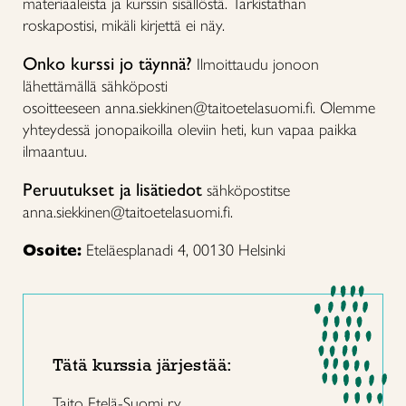
materiaaleista ja kurssin sisällöstä. Tarkistathan
roskapostisi, mikäli kirjettä ei näy.
Onko kurssi jo täynnä?
Ilmoittaudu jonoon
lähettämällä sähköposti
osoitteeseen anna.siekkinen@taitoetelasuomi.fi. Olemme
yhteydessä jonopaikoilla oleviin heti, kun vapaa paikka
ilmaantuu.
Peruutukset ja lisätiedot
sähköpostitse
anna.siekkinen@taitoetelasuomi.fi.
Osoite:
Eteläesplanadi 4, 00130 Helsinki
Tätä kurssia järjestää:
Taito Etelä-Suomi ry