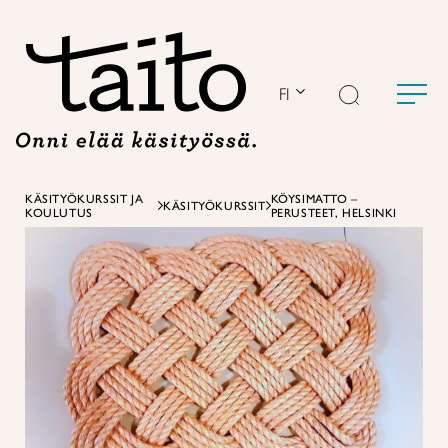
Siirry
sisältöön
FI
KÄSITYÖKURSSIT JA
KÖYSIMATTO –
KÄSITYÖKURSSIT
KOULUTUS
PERUSTEET, HELSINKI