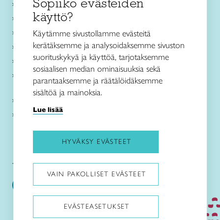
Sopiiko evästeiden
Käsityökurssit ja koulutus
käyttö?
Ajankohtaista
Käsityöohjeet
Käytämme sivustollamme evästeitä
kerätäksemme ja analysoidaksemme sivuston
Me olemme Taito
suorituskykyä ja käyttöä, tarjotaksemme
Paikallinen toiminta
sosiaalisen median ominaisuuksia sekä
Verkkokaupat
parantaaksemme ja räätälöidäksemme
sisältöä ja mainoksia.
Kirjaudu Arviin
Lue lisää
Kirjaudu Taitocampukseen
HYVÄKSY EVÄSTEET
Taitoliitto:
Taito-lehti:
VAIN PAKOLLISET EVÄSTEET
EVÄSTEASETUKSET
Pysäytä animaatiot