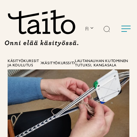
Siirry
sisältöön
FI
KÄSITYÖKURSSIT
LAUTANAUHAN KUTOMINEN
KÄSITYÖKURSSIT
JA KOULUTUS
TUTUKSI, KANGASALA