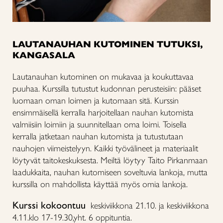
LAUTANAUHAN KUTOMINEN TUTUKSI,
KANGASALA
Lautanauhan kutominen on mukavaa ja koukuttavaa
puuhaa. Kurssilla tutustut kudonnan perusteisiin: pääset
luomaan oman loimen ja kutomaan sitä. Kurssin
ensimmäisellä kerralla harjoitellaan nauhan kutomista
valmiisiin loimiin ja suunnitellaan oma loimi. Toisella
kerralla jatketaan nauhan kutomista ja tutustutaan
nauhojen viimeistelyyn. Kaikki työvälineet ja materiaalit
löytyvät taitokeskuksesta. Meiltä löytyy Taito Pirkanmaan
laadukkaita, nauhan kutomiseen soveltuvia lankoja, mutta
kurssilla on mahdollista käyttää myös omia lankoja.
Kurssi kokoontuu
keskiviikkona 21.10. ja keskiviikkona
4.11.klo 17-19.30,yht. 6 oppituntia.