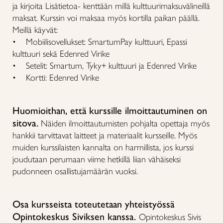
ja kirjoita Lisätietoa- kenttään millä kulttuurimaksuvälineillä
maksat. Kurssin voi maksaa myös kortilla paikan päällä.
Meillä käyvät:
• Mobiilisovellukset: SmartumPay kulttuuri, Epassi
kulttuuri sekä Edenred Virike
• Setelit: Smartum, Tyky+ kulttuuri ja Edenred Virike
• Kortti: Edenred Virike
Huomioithan, että kurssille ilmoittautuminen on
sitova.
Näiden ilmoittautumisten pohjalta opettaja myös
hankkii tarvittavat laitteet ja materiaalit kursseille. Myös
muiden kurssilaisten kannalta on harmillista, jos kurssi
joudutaan perumaan viime hetkillä liian vähäiseksi
pudonneen osallistujamäärän vuoksi.
Osa kursseista toteutetaan yhteistyössä
Opintokeskus Siviksen kanssa.
Opintokeskus Sivis