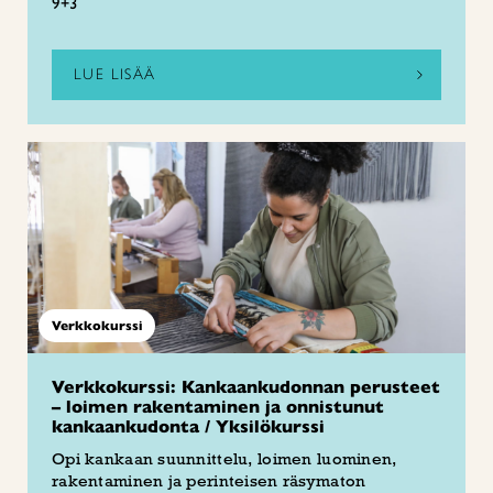
9+3
LUE LISÄÄ
Verkkokurssi
Verkkokurssi: Kankaankudonnan perusteet
– loimen rakentaminen ja onnistunut
kankaankudonta / Yksilökurssi
Opi kankaan suunnittelu, loimen luominen,
rakentaminen ja perinteisen räsymaton