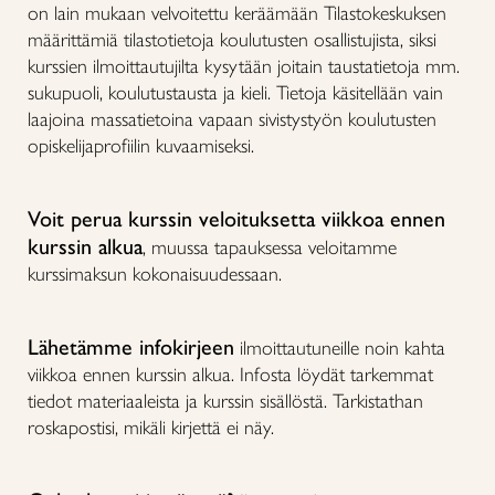
on lain mukaan velvoitettu keräämään Tilastokeskuksen
määrittämiä tilastotietoja koulutusten osallistujista, siksi
kurssien ilmoittautujilta kysytään joitain taustatietoja mm.
sukupuoli, koulutustausta ja kieli. Tietoja käsitellään vain
laajoina massatietoina vapaan sivistystyön koulutusten
opiskelijaprofiilin kuvaamiseksi.
Voit perua kurssin veloituksetta viikkoa ennen
kurssin alkua
, muussa tapauksessa veloitamme
kurssimaksun kokonaisuudessaan.
Lähetämme infokirjeen
ilmoittautuneille noin kahta
viikkoa ennen kurssin alkua. Infosta löydät tarkemmat
tiedot materiaaleista ja kurssin sisällöstä. Tarkistathan
roskapostisi, mikäli kirjettä ei näy.