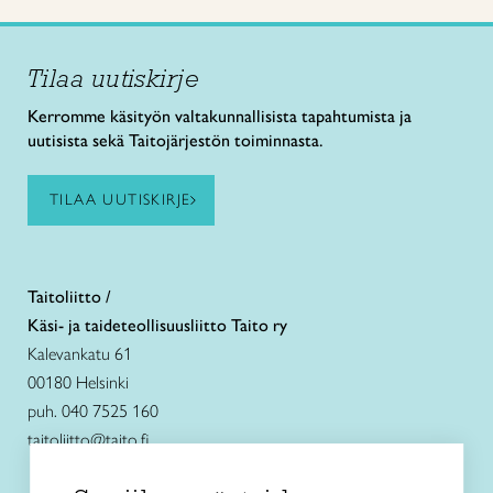
Tilaa uutiskirje
Kerromme käsityön valtakunnallisista tapahtumista ja
uutisista sekä Taitojärjestön toiminnasta.
TILAA UUTISKIRJE
Taitoliitto /
Käsi- ja taideteollisuusliitto Taito ry
Kalevankatu 61
00180 Helsinki
puh. 040 7525 160
taitoliitto@taito.fi