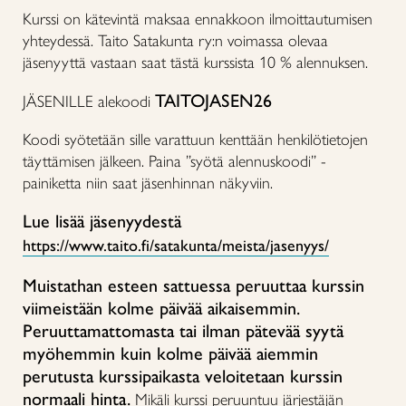
Kurssi on kätevintä maksaa ennakkoon ilmoittautumisen
yhteydessä. Taito Satakunta ry:n voimassa olevaa
jäsenyyttä vastaan saat tästä kurssista 10 % alennuksen.
TAITOJASEN26
JÄSENILLE alekoodi
Koodi syötetään sille varattuun kenttään henkilötietojen
täyttämisen jälkeen. Paina ”syötä alennuskoodi” -
painiketta niin saat jäsenhinnan näkyviin.
Lue lisää jäsenyydestä
https://www.taito.fi/satakunta/meista/jasenyys/
Muistathan esteen sattuessa peruuttaa kurssin
viimeistään kolme päivää aikaisemmin.
Peruuttamattomasta tai ilman pätevää syytä
myöhemmin kuin kolme päivää aiemmin
perutusta kurssipaikasta veloitetaan kurssin
normaali hinta.
Mikäli kurssi peruuntuu järjestäjän