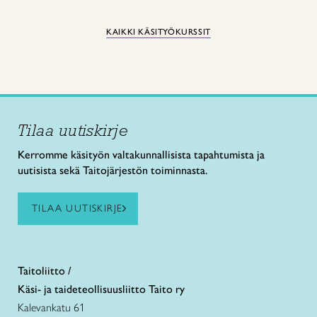
KAIKKI KÄSITYÖKURSSIT
Tilaa uutiskirje
Kerromme käsityön valtakunnallisista tapahtumista ja
uutisista sekä Taitojärjestön toiminnasta.
TILAA UUTISKIRJE
Taitoliitto /
Käsi- ja taideteollisuusliitto Taito ry
Kalevankatu 61