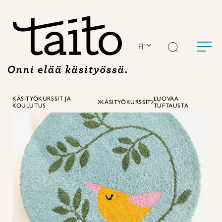
Siirry
sisältöön
FI
KÄSITYÖKURSSIT JA
LUOVAA
KÄSITYÖKURSSIT
KOULUTUS
TUFTAUSTA