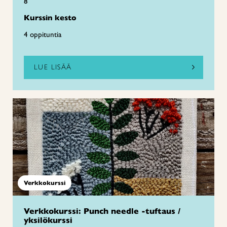
8
Kurssin kesto
4 oppituntia
LUE LISÄÄ
Verkkokurssi
Verkkokurssi: Punch needle -tuftaus /
yksilökurssi