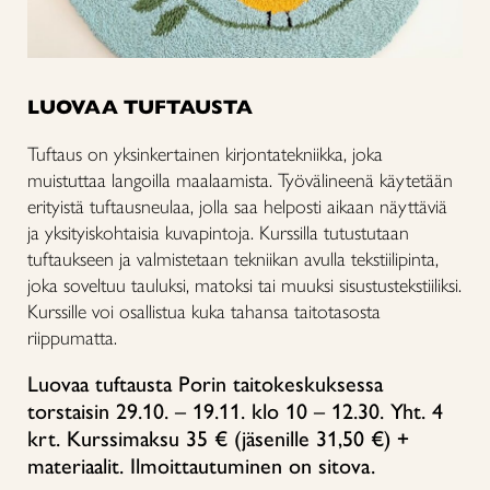
LUOVAA TUFTAUSTA
Tuftaus on yksinkertainen kirjontatekniikka, joka
muistuttaa langoilla maalaamista. Työvälineenä käytetään
erityistä tuftausneulaa, jolla saa helposti aikaan näyttäviä
ja yksityiskohtaisia kuvapintoja. Kurssilla tutustutaan
tuftaukseen ja valmistetaan tekniikan avulla tekstiilipinta,
joka soveltuu tauluksi, matoksi tai muuksi sisustustekstiiliksi.
Kurssille voi osallistua kuka tahansa taitotasosta
riippumatta.
Luovaa tuftausta Porin taitokeskuksessa
torstaisin 29.10. – 19.11. klo 10 – 12.30. Yht. 4
krt. Kurssimaksu 35 € (jäsenille 31,50 €) +
materiaalit.
Ilmoittautuminen on sitova.