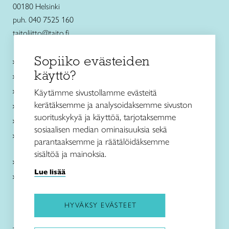
00180 Helsinki
puh. 040 7525 160
taitoliitto@taito.fi
Sopiiko evästeiden
Käsityökurssit ja koulutus
käyttö?
Ajankohtaista
Käsityöohjeet
Käytämme sivustollamme evästeitä
kerätäksemme ja analysoidaksemme sivuston
Me olemme Taito
suorituskykyä ja käyttöä, tarjotaksemme
Paikallinen toiminta
sosiaalisen median ominaisuuksia sekä
Verkkokaupat
parantaaksemme ja räätälöidäksemme
sisältöä ja mainoksia.
Kirjaudu Arviin
Lue lisää
Kirjaudu Taitocampukseen
HYVÄKSY EVÄSTEET