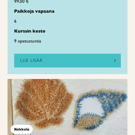
99,00 €
Paikkoja vapaana
6
Kurssin kesto
9 opetustuntia
LUE LISÄÄ
Kokkola