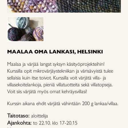
MAALAA OMA LANKASI, HELSINKI
Maalaa ja värjää langat syksyn käsityöprojekteihin!
Kurssilla opit mikrovärjäystekniikan ja värisävyistä tulee
sellaisia kuin itse toivot. Kurssilla voit värjätä villa- ja
villasekoitelankoja, pieniä villatuotteita sekä villatopseja.
Voit siis värjätä myös omat kehräysvillasi!
Kurssin aikana ehdit värjätä vähintään 200 g lankaa/villaa.
Taitotaso:
aloittelija
Ajankohta:
to 22.10. klo 17-20.15