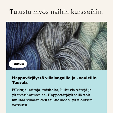
Tutustu myös näihin kursseihin:
Tuusula
Happovärjäystä villalangoille ja -neuleille,
Tuusula
Pilkkuja, raitoja, roiskeita, liukuvia värejä ja
yksiväriharmoniaa. Happovärjäyksellä voit
muutaa villalankasi tai -neuleesi yksilöllisen
värisiksi.