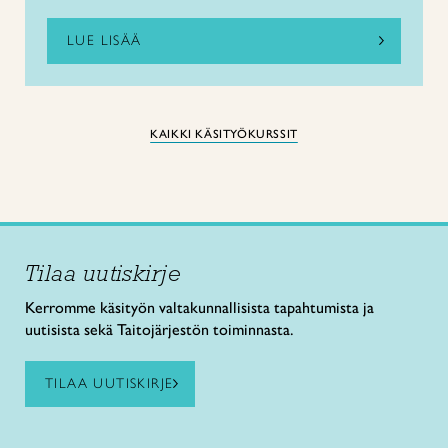
LUE LISÄÄ
KAIKKI KÄSITYÖKURSSIT
Tilaa uutiskirje
Kerromme käsityön valtakunnallisista tapahtumista ja
uutisista sekä Taitojärjestön toiminnasta.
TILAA UUTISKIRJE