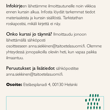
Infokirje
en lähetämme ilmoittautuneille noin viikkoa
ennen kurssin alkua. Infosta löydät tarkemmat tiedot
materiaaleista ja kurssin sisällöstä. Tarkistathan
roskapostisi, mikäli kirjettä ei näy.
Onko kurssi jo täynnä?
Ilmoittaudu jonoon
lähettämällä sähköposti
osoitteeseen anna.siekkinen@taitoetelasuomi.fi. Olemme
yhteydessä jonopaikoilla oleviin heti, kun vapaa paikka
ilmaantuu.
Peruutukset ja lisätiedot
sähköpostitse
anna.siekkinen@taitoetelasuomi.fi.
Osoite:
Eteläesplanadi 4, 00130 Helsinki