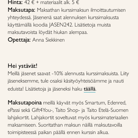
Hinta:
42 € + materiaalit alk. 5 €
Maksutapa:
Maksathan kurssimaksun ilmoittautumisen
yhteydessä. Jäsenenä saat alennuksen kurssimaksusta
käyttämällä koodia JASEN242. Lisätietoja muista
maksutavoista löydät hiukan alempaa.
Opettaja:
Anna Siekkinen
Hei ystävät!
Meillä jäsenet saavat -10% alennusta kurssimaksuista. Liity
jäseneksemme, tule osaksi käsityöyhteisöämme ja nauti
eduista! Lisätietoja ja jäseneksi haku
täällä
.
Maksutapoina
meillä käyvät myös Smartum, Edenred,
ePassi sekä Gift4You-, Taito Shop- ja Taito Etelä-Suomen
lahjakortit. Lahjakortit soveltuvat myös kurssimateriaalien
maksamiseen. Suoritathan maksun näillä maksutavoilla
toimipisteessä paikan päällä ennen kurssin alkua.