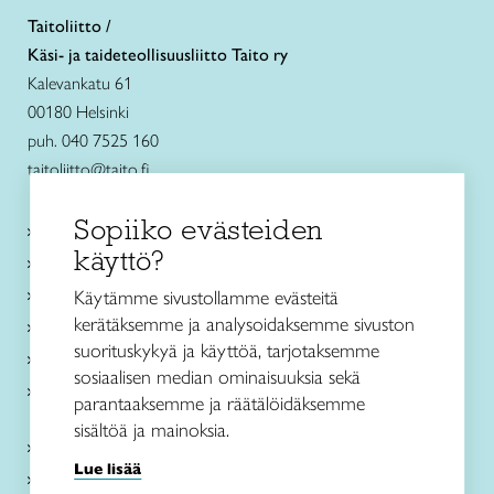
Taitoliitto /
Käsi- ja taideteollisuusliitto Taito ry
Kalevankatu 61
00180 Helsinki
puh. 040 7525 160
taitoliitto@taito.fi
Sopiiko evästeiden
Käsityökurssit ja koulutus
käyttö?
Ajankohtaista
Käsityöohjeet
Käytämme sivustollamme evästeitä
kerätäksemme ja analysoidaksemme sivuston
Me olemme Taito
suorituskykyä ja käyttöä, tarjotaksemme
Paikallinen toiminta
sosiaalisen median ominaisuuksia sekä
Verkkokaupat
parantaaksemme ja räätälöidäksemme
sisältöä ja mainoksia.
Kirjaudu Arviin
Lue lisää
Kirjaudu Taitocampukseen