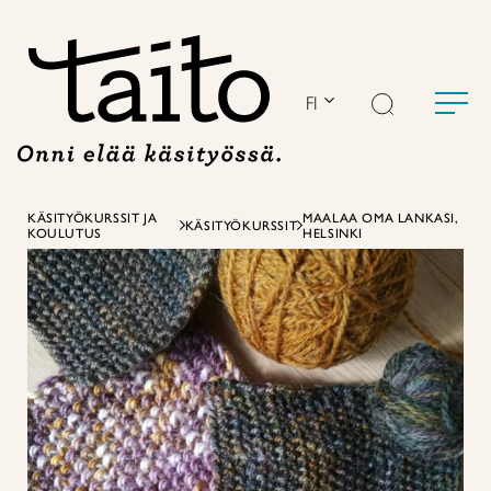
Siirry
sisältöön
FI
KÄSITYÖKURSSIT JA
MAALAA OMA LANKASI,
KÄSITYÖKURSSIT
KOULUTUS
HELSINKI