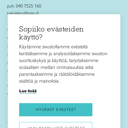
puh. 040 7525 160
taitoliitto@taito.fi
Sopiiko evästeiden
Käsityökurssit ja koulutus
käyttö?
Ajankohtaista
Käsityöohjeet
Käytämme sivustollamme evästeitä
kerätäksemme ja analysoidaksemme sivuston
Me olemme Taito
suorituskykyä ja käyttöä, tarjotaksemme
Paikallinen toiminta
sosiaalisen median ominaisuuksia sekä
Verkkokaupat
parantaaksemme ja räätälöidäksemme
sisältöä ja mainoksia.
Kirjaudu Arviin
Lue lisää
Kirjaudu Taitocampukseen
HYVÄKSY EVÄSTEET
Taitoliitto:
Taito-lehti: