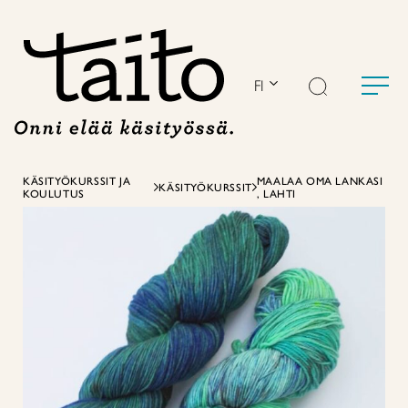
Siirry
sisältöön
FI
KÄSITYÖKURSSIT JA
MAALAA OMA LANKASI
KÄSITYÖKURSSIT
KOULUTUS
, LAHTI