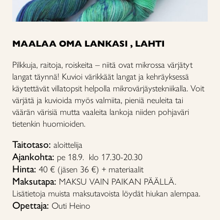
MAALAA OMA LANKASI , LAHTI
Pilkkuja, raitoja, roiskeita – niitä ovat mikrossa värjätyt
langat täynnä! Kuvioi värikkäät langat ja kehräyksessä
käytettävät villatopsit helpolla mikrovärjäystekniikalla. Voit
värjätä ja kuvioida myös valmiita, pieniä neuleita tai
väärän värisiä mutta vaaleita lankoja niiden pohjaväri
tietenkin huomioiden.
Taitotaso:
aloittelija
Ajankohta:
pe 18.9. klo 17.30-20.30
Hinta:
40 € (jäsen 36 €) + materiaalit
Maksutapa:
MAKSU VAIN PAIKAN PÄÄLLÄ.
Lisätietoja muista maksutavoista löydät hiukan alempaa.
Opettaja:
Outi Heino