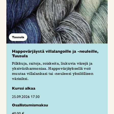
Tuusula
Happovärjäystä villalangoille ja -neuleille,
Tuusula
Pilkkuja, raitoja, roiskeita, liukuvia värejä ja
yksiväriharmoniaa. Happovärjäyksellä voit
muutaa villalankasi tai -neuleesi yksilöllisen
värisiksi.
Kurssi alkaa
25.09.2026 17:30
Osallistumismaksu
40,00 €