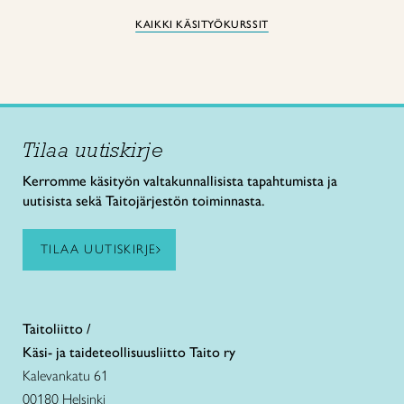
KAIKKI KÄSITYÖKURSSIT
Tilaa uutiskirje
Kerromme käsityön valtakunnallisista tapahtumista ja
uutisista sekä Taitojärjestön toiminnasta.
TILAA UUTISKIRJE
Taitoliitto /
Käsi- ja taideteollisuusliitto Taito ry
Kalevankatu 61
00180 Helsinki