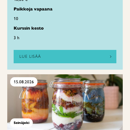
Paikkoja vapaana
10
Kurssin kesto
3 h
LUE LISÄÄ
15.08.2026
Seinäjoki