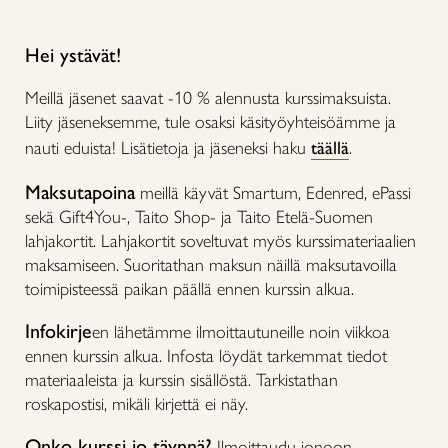
Hei ystävät!
Meillä jäsenet saavat -10 % alennusta kurssimaksuista.
Liity jäseneksemme, tule osaksi käsityöyhteisöämme ja
nauti eduista! Lisätietoja ja jäseneksi haku
täällä
.
Maksutapoina
meillä käyvät Smartum, Edenred, ePassi
sekä Gift4You-, Taito Shop- ja Taito Etelä-Suomen
lahjakortit. Lahjakortit soveltuvat myös kurssimateriaalien
maksamiseen. Suoritathan maksun näillä maksutavoilla
toimipisteessä paikan päällä ennen kurssin alkua.
Infokirje
en lähetämme ilmoittautuneille noin viikkoa
ennen kurssin alkua. Infosta löydät tarkemmat tiedot
materiaaleista ja kurssin sisällöstä. Tarkistathan
roskapostisi, mikäli kirjettä ei näy.
Onko kurssi jo täynnä?
Ilmoittaudu jonoon