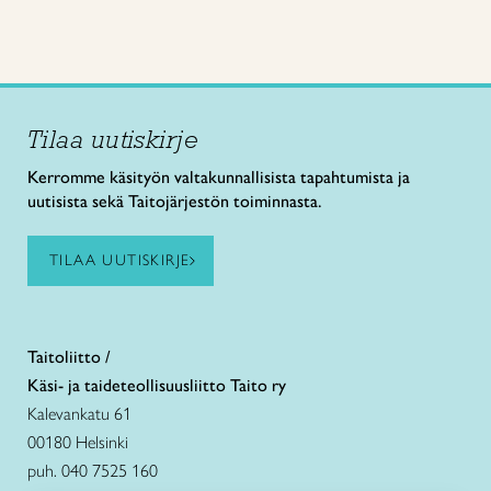
Tilaa uutiskirje
Kerromme käsityön valtakunnallisista tapahtumista ja
uutisista sekä Taitojärjestön toiminnasta.
TILAA UUTISKIRJE
Taitoliitto /
Käsi- ja taideteollisuusliitto Taito ry
Kalevankatu 61
00180 Helsinki
puh. 040 7525 160