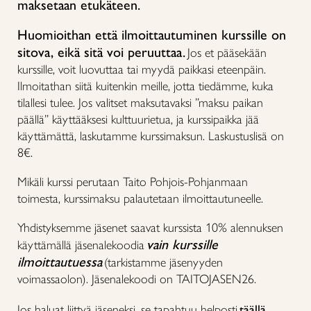
maksetaan etukäteen.
Huomioithan että ilmoittautuminen kurssille on
sitova, eikä sitä voi peruuttaa.
Jos et pääsekään
kurssille, voit luovuttaa tai myydä paikkasi eteenpäin.
Ilmoitathan siitä kuitenkin meille, jotta tiedämme, kuka
tilallesi tulee. Jos valitset maksutavaksi ”maksu paikan
päällä” käyttääksesi kulttuurietua, ja kurssipaikka jää
käyttämättä, laskutamme kurssimaksun. Laskustuslisä on
8€.
Mikäli kurssi perutaan Taito Pohjois-Pohjanmaan
toimesta, kurssimaksu palautetaan ilmoittautuneelle.
Yhdistyksemme jäsenet saavat kurssista 10% alennuksen
vain kurssille
käyttämällä jäsenalekoodia
ilmoittautuessa
(tarkistamme jäsenyyden
voimassaolon). Jäsenalekoodi on TAITOJASEN26.
Jos haluat liittyä jäseneksi, se tapahtuu helposti
täällä
.