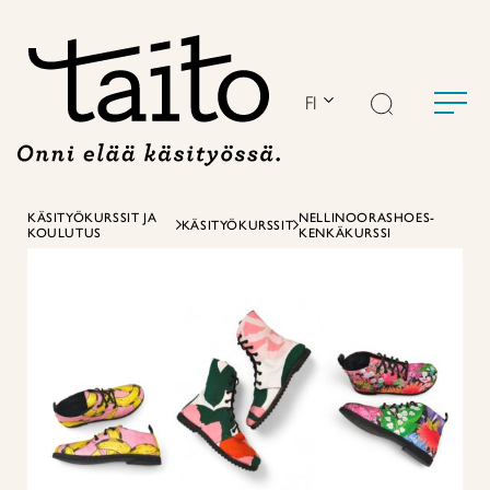
Siirry
sisältöön
FI
KÄSITYÖKURSSIT JA
NELLINOORASHOES-
KÄSITYÖKURSSIT
KOULUTUS
KENKÄKURSSI