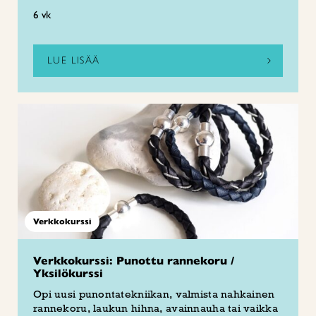
6 vk
LUE LISÄÄ
Verkkokurssi
Verkkokurssi: Punottu rannekoru /
Yksilökurssi
Opi uusi punontatekniikan, valmista nahkainen
rannekoru, laukun hihna, avainnauha tai vaikka