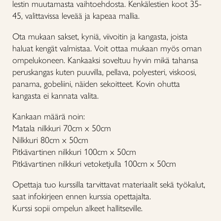
lestin muutamasta vaihtoehdosta. Kenkälestien koot 35-
45, valittavissa leveää ja kapeaa mallia.
Ota mukaan sakset, kyniä, viivoitin ja kangasta, joista
haluat kengät valmistaa. Voit ottaa mukaan myös oman
ompelukoneen. Kankaaksi soveltuu hyvin mikä tahansa
peruskangas kuten puuvilla, pellava, polyesteri, viskoosi,
panama, gobeliini, näiden sekoitteet. Kovin ohutta
kangasta ei kannata valita.
Kankaan määrä noin:
Matala nilkkuri 70cm x 50cm
Nilkkuri 80cm x 50cm
Pitkävartinen nilkkuri 100cm x 50cm
Pitkävartinen nilkkuri vetoketjulla 100cm x 50cm
Opettaja tuo kurssilla tarvittavat materiaalit sekä työkalut,
saat infokirjeen ennen kurssia opettajalta.
Kurssi sopii ompelun alkeet hallitseville.