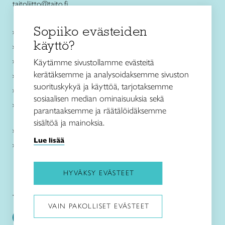
taitoliitto@taito.fi
Sopiiko evästeiden
Käsityökurssit ja koulutus
käyttö?
Ajankohtaista
Käsityöohjeet
Käytämme sivustollamme evästeitä
kerätäksemme ja analysoidaksemme sivuston
Me olemme Taito
suorituskykyä ja käyttöä, tarjotaksemme
Paikallinen toiminta
sosiaalisen median ominaisuuksia sekä
Verkkokaupat
parantaaksemme ja räätälöidäksemme
sisältöä ja mainoksia.
Kirjaudu Arviin
Lue lisää
Kirjaudu Taitocampukseen
HYVÄKSY EVÄSTEET
Taitoliitto:
Taito-lehti:
VAIN PAKOLLISET EVÄSTEET