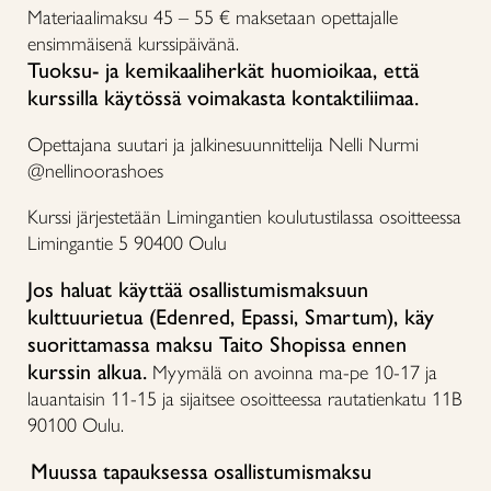
Materiaalimaksu 45 – 55 € maksetaan opettajalle
ensimmäisenä kurssipäivänä.
Tuoksu- ja
kemikaaliherkät
huomioikaa, että
kurssilla käytössä voimakasta kontaktiliimaa.
Opettajana suutari ja jalkinesuunnittelija Nelli Nurmi
@nellinoorashoes
Kurssi järjestetään Limingantien koulutustilassa osoitteessa
Limingantie 5 90400 Oulu
Jos haluat käyttää osallistumismaksuun
kulttuurietua (Edenred, Epassi, Smartum), käy
suorittamassa maksu Taito Shopissa ennen
kurssin alkua.
Myymälä on avoinna ma-pe 10-17 ja
lauantaisin 11-15 ja sijaitsee osoitteessa rautatienkatu 11B
90100 Oulu.
Muussa tapauksessa osallistumismaksu