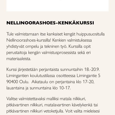
NELLINOORASHOES-KENKÄKURSSI
Tule valmistamaan itse kankaiset kengät huippusuositulla
Nellinoorashoes-kurssilla!
Kenkien valmistuksessa
yhdistyvät ompelu ja tekninen työ. Kurssilla opit
perustaitoja kengän valmistusprosessista sekä eri
materiaaleista.
Kurssi järjestetään perjantaista sunnuntaihin 18.-20.9.
Limingantien koulutustilassa osoitteessa Limingantie 5
90400 Oulu. Aikataulu on perjantaina klo 17-20,
lauantaina ja sunnuntaina klo 10-17.
Valitse valmistettavaksi malliksi matala nilkkuri,
pitkävartinen nilkkuri, matalavartinen kävelykenkä tai
pitkävartinen nilkkuri vetoketjulla. Voit valita mieleisesi