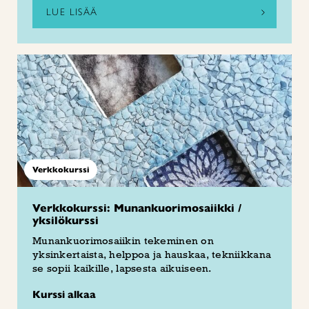
LUE LISÄÄ
Verkkokurssi
Verkkokurssi: Munankuorimosaiikki /
yksilökurssi
Munankuorimosaiikin tekeminen on
yksinkertaista, helppoa ja hauskaa, tekniikkana
se sopii kaikille, lapsesta aikuiseen.
Kurssi alkaa