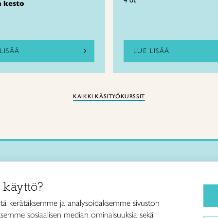
4 ot
n kesto
LISÄÄ
LUE LISÄÄ
KAIKKI KÄSITYÖKURSSIT
Käsityökurssit ja koulutus
iitto /
 käyttö?
ja taideteollisuusliitto Taito ry
Ajankohtaista
ankatu 61
Käsityöohjeet
tä kerätäksemme ja analysoidaksemme sivuston
Helsinki
aksemme sosiaalisen median ominaisuuksia sekä
Me olemme Taito