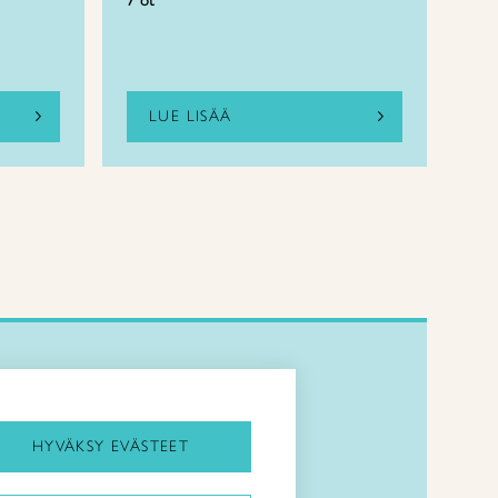
7 ot
LUE LISÄÄ
Kirjaudu Arviin
Kirjaudu Taitocampukseen
HYVÄKSY EVÄSTEET