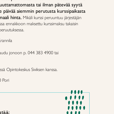
uuttamattomasta tai ilman pätevää syytä
päivää aiemmin perutusta kurssipaikasta
aali hinta.
Mikäli kurssi peruuntuu järjestäjän
ossa ennakkoon maksettu kurssimaksu takaisin
ä peruutuksessa.
rannila
taudu jonoon p. 044 383 4900 tai
ssä Opintokeskus Siviksen kanssa.
0 Pori
stää: