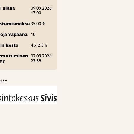
i alkaa
09.09.2026
17:00
istumismaksu
35,00 €
oja vapaana
10
in kesto
4 x 2.5 h
ittautuminen
02.09.2026
tyy
23:59
ÖSSÄ