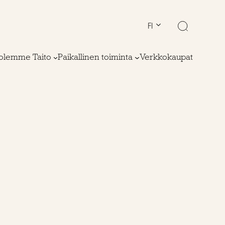
FI
olemme Taito
Paikallinen toiminta
Verkkokaupat