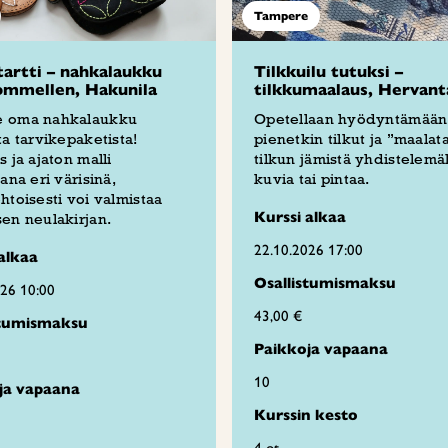
Tampere
tartti – nahkalaukku
Tilkkuilu tutuksi –
ommellen, Hakunila
tilkkumaalaus, Hervant
 oma nahkalaukku
Opetellaan hyödyntämään
ta tarvikepaketista!
pienetkin tilkut ja ”maalat
s ja ajaton malli
tilkun jämistä yhdistelemäl
vana eri värisinä,
kuvia tai pintaa.
htoisesti voi valmistaa
Kurssi alkaa
en neulakirjan.
22.10.2026 17:00
alkaa
Osallistumismaksu
026 10:00
43,00 €
stumismaksu
Paikkoja vapaana
10
ja vapaana
Kurssin kesto