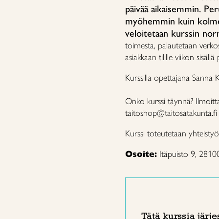
päivää aikaisemmin. Per
myöhemmin kuin kolme 
veloitetaan kurssin norm
toimesta, palautetaan verk
asiakkaan tilille viikon sisäll
Kurssilla opettajana Sanna K
Onko kurssi täynnä? Ilmoit
taitoshop@taitosatakunta.fi
Kurssi toteutetaan yhteistyö
Osoite:
Itäpuisto 9, 2810
Tätä kurssia järje