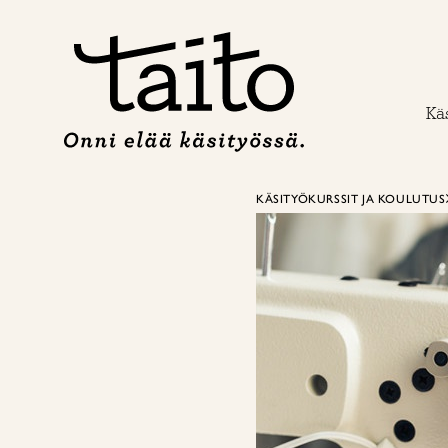
Siirry
sisältöön
Käs
KÄSITYÖKURSSIT JA KOULUTUS