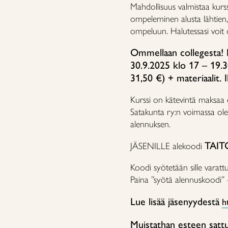
Mahdollisuus valmistaa kurssi
ompeleminen alusta lähtien, 
ompeluun. Halutessasi voi
Ommellaan collegesta! P
30.9.2025 klo 17 – 19.3
31,50 €) + materiaalit.
Kurssi on kätevintä maksaa
Satakunta ry:n voimassa ole
alennuksen.
TAIT
JÄSENILLE alekoodi
Koodi syötetään sille varatt
Paina ”syötä alennuskoodi” -
Lue lisää jäsenyydestä
h
Muistathan esteen satt