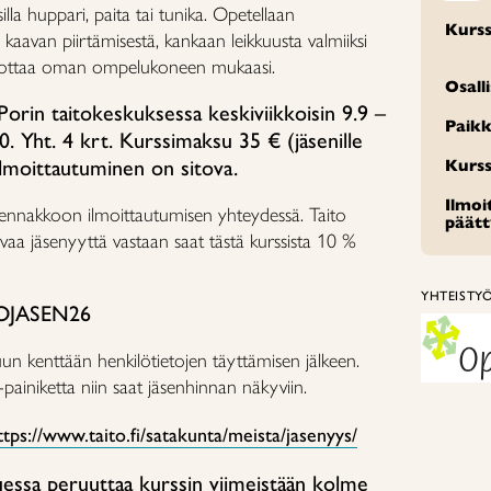
lla huppari, paita tai tunika. Opetellaan
Kurss
kaavan piirtämisestä, kankaan leikkuusta valmiiksi
t ottaa oman ompelukoneen mukaasi.
Osall
orin taitokeskuksessa keskiviikkoisin 9.9 –
Paikk
0. Yht. 4 krt. Kurssimaksu 35 € (jäsenille
Ilmoittautuminen on sitova.
Kurss
Ilmo
 ennakkoon ilmoittautumisen yhteydessä. Taito
päät
vaa jäsenyyttä vastaan saat tästä kurssista 10 %
YHTEISTY
OJASEN26
uun kenttään henkilötietojen täyttämisen jälkeen.
painiketta niin saat jäsenhinnan näkyviin.
ttps://www.taito.fi/satakunta/meista/jasenyys/
uessa peruuttaa kurssin viimeistään kolme