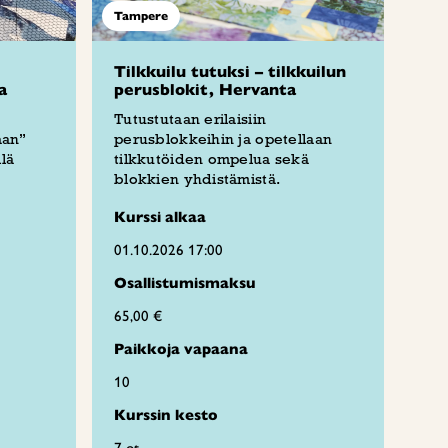
Tampere
Tilkkuilu tutuksi – tilkkuilun
a
perusblokit, Hervanta
Tutustutaan erilaisiin
aan”
perusblokkeihin ja opetellaan
lä
tilkkutöiden ompelua sekä
blokkien yhdistämistä.
Kurssi alkaa
01.10.2026 17:00
Osallistumismaksu
65,00 €
Paikkoja vapaana
10
Kurssin kesto