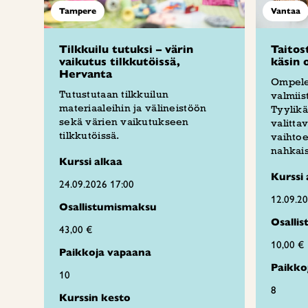
Tampere
Vantaa
Tilkkuilu tutuksi – värin
Taitos
vaikutus tilkkutöissä,
käsin 
Hervanta
Ompele
Tutustutaan tilkkuilun
valmiis
materiaaleihin ja välineistöön
Tyylikä
sekä värien vaikutukseen
valitta
tilkkutöissä.
vaihtoe
nahkais
Kurssi alkaa
Kurssi 
24.09.2026 17:00
12.09.2
Osallistumismaksu
Osalli
43,00 €
10,00 €
Paikkoja vapaana
Paikko
10
8
Kurssin kesto