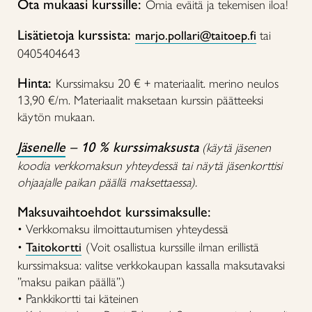
Ota mukaasi kurssille:
Omia eväitä ja tekemisen iloa!
Lisätietoja kurssista:
marjo.pollari@taitoep.fi
tai
0405404643
Hinta:
Kurssimaksu 20 € + materiaalit. merino neulos
13,90 €/m. Materiaalit maksetaan kurssin päätteeksi
käytön mukaan.
Jäsenelle
– 10 % kurssimaksusta
(käytä jäsenen
koodia verkkomaksun yhteydessä tai näytä jäsenkorttisi
ohjaajalle paikan päällä maksettaessa).
Maksuvaihtoehdot kurssimaksulle:
• Verkkomaksu ilmoittautumisen yhteydessä
•
Taitokortti
(Voit osallistua kurssille ilman erillistä
kurssimaksua: valitse verkkokaupan kassalla maksutavaksi
”maksu paikan päällä”.)
• Pankkikortti tai käteinen