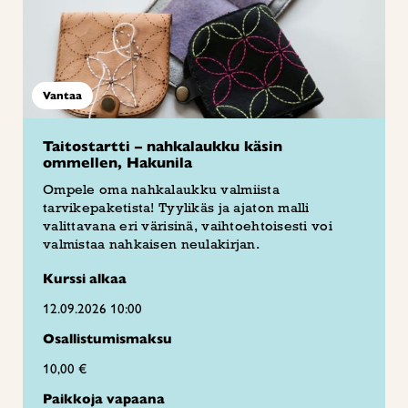
Vantaa
Taitostartti – nahkalaukku käsin
ommellen, Hakunila
Ompele oma nahkalaukku valmiista
tarvikepaketista! Tyylikäs ja ajaton malli
valittavana eri värisinä, vaihtoehtoisesti voi
valmistaa nahkaisen neulakirjan.
Kurssi alkaa
12.09.2026 10:00
Osallistumismaksu
10,00 €
Paikkoja vapaana