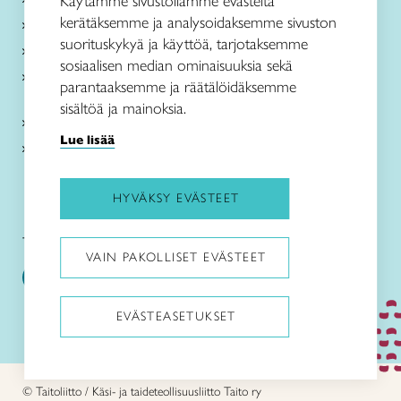
Käytämme sivustollamme evästeitä
kerätäksemme ja analysoidaksemme sivuston
Me olemme Taito
suorituskykyä ja käyttöä, tarjotaksemme
Paikallinen toiminta
sosiaalisen median ominaisuuksia sekä
Verkkokaupat
parantaaksemme ja räätälöidäksemme
sisältöä ja mainoksia.
Kirjaudu Arviin
Lue lisää
Kirjaudu Taitocampukseen
HYVÄKSY EVÄSTEET
Taitoliitto:
Taito-lehti:
VAIN PAKOLLISET EVÄSTEET
EVÄSTEASETUKSET
Pysäytä animaatiot
© Taitoliitto / Käsi- ja taideteollisuusliitto Taito ry