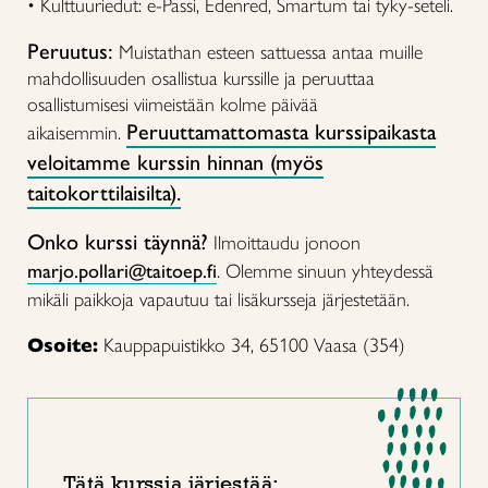
• Kulttuuriedut: e-Passi, Edenred, Smartum tai tyky-seteli.
Peruutus:
Muistathan esteen sattuessa antaa muille
mahdollisuuden osallistua kurssille ja peruuttaa
osallistumisesi viimeistään kolme päivää
Peruuttamattomasta kurssipaikasta
aikaisemmin.
veloitamme kurssin hinnan (myös
taitokorttilaisilta).
Onko kurssi täynnä?
Ilmoittaudu jonoon
marjo.pollari@taitoep.fi
.
Olemme sinuun yhteydessä
mikäli paikkoja vapautuu tai lisäkursseja järjestetään.
Osoite:
Kauppapuistikko 34, 65100 Vaasa (354)
Tätä kurssia järjestää: