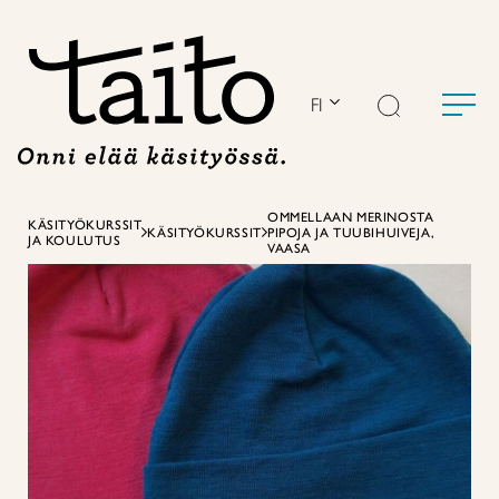
Siirry
sisältöön
FI
OMMELLAAN MERINOSTA
KÄSITYÖKURSSIT
KÄSITYÖKURSSIT
PIPOJA JA TUUBIHUIVEJA,
JA KOULUTUS
VAASA