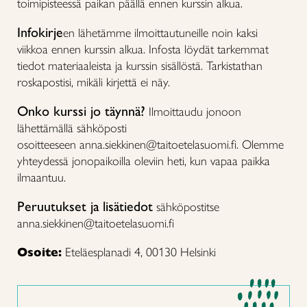
toimipisteessä paikan päällä ennen kurssin alkua.
Infokirje
en lähetämme ilmoittautuneille noin kaksi
viikkoa ennen kurssin alkua. Infosta löydät tarkemmat
tiedot materiaaleista ja kurssin sisällöstä. Tarkistathan
roskapostisi, mikäli kirjettä ei näy.
Onko kurssi jo täynnä?
Ilmoittaudu jonoon
lähettämällä sähköposti
osoitteeseen anna.siekkinen@taitoetelasuomi.fi. Olemme
yhteydessä jonopaikoilla oleviin heti, kun vapaa paikka
ilmaantuu.
Peruutukset ja lisätiedot
sähköpostitse
anna.siekkinen@taitoetelasuomi.fi
Osoite:
Eteläesplanadi 4, 00130 Helsinki