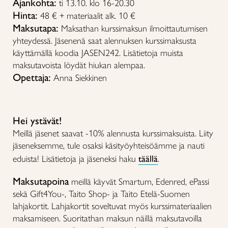
Ajankohta:
ti 13.10. klo 16-20.30
Hinta:
48 € + materiaalit alk. 10 €
Maksutapa:
Maksathan kurssimaksun ilmoittautumisen
yhteydessä. Jäsenenä saat alennuksen kurssimaksusta
käyttämällä koodia JASEN242. Lisätietoja muista
maksutavoista löydät hiukan alempaa.
Opettaja:
Anna Siekkinen
Hei ystävät!
Meillä jäsenet saavat -10% alennusta kurssimaksuista. Liity
jäseneksemme, tule osaksi käsityöyhteisöämme ja nauti
eduista! Lisätietoja ja jäseneksi haku
täällä
.
Maksutapoina
meillä käyvät Smartum, Edenred, ePassi
sekä Gift4You-, Taito Shop- ja Taito Etelä-Suomen
lahjakortit. Lahjakortit soveltuvat myös kurssimateriaalien
maksamiseen. Suoritathan maksun näillä maksutavoilla