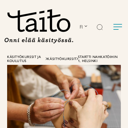
Siirry
sisältöön
FI
KÄSITYÖKURSSIT JA
STARTTI NAHKATÖIHIN
KÄSITYÖKURSSIT
KOULUTUS
1, HELSINKI