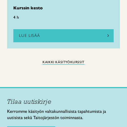
Kurssin kesto
4 h
LUE LISÄÄ
KAIKKI KÄSITYÖKURSSIT
Tilaa uutiskirje
Kerromme käsityön valtakunnallisista tapahtumista ja
uutisista sekä Taitojärjestön toiminnasta.