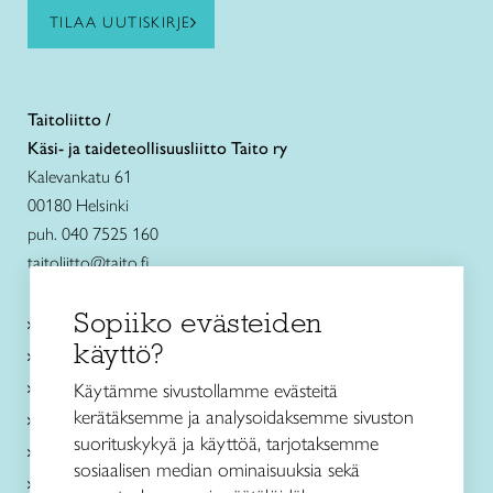
TILAA UUTISKIRJE
Taitoliitto /
Käsi- ja taideteollisuusliitto Taito ry
Kalevankatu 61
00180 Helsinki
puh. 040 7525 160
taitoliitto@taito.fi
Sopiiko evästeiden
Käsityökurssit ja koulutus
käyttö?
Ajankohtaista
Käsityöohjeet
Käytämme sivustollamme evästeitä
kerätäksemme ja analysoidaksemme sivuston
Me olemme Taito
suorituskykyä ja käyttöä, tarjotaksemme
Paikallinen toiminta
sosiaalisen median ominaisuuksia sekä
Verkkokaupat