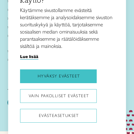
käyttö?
Ajankohtaista
Käsityöohjeet
Käytämme sivustollamme evästeitä
kerätäksemme ja analysoidaksemme sivuston
Me olemme Taito
suorituskykyä ja käyttöä, tarjotaksemme
Paikallinen toiminta
sosiaalisen median ominaisuuksia sekä
Verkkokaupat
parantaaksemme ja räätälöidäksemme
sisältöä ja mainoksia.
Kirjaudu Arviin
Lue lisää
Kirjaudu Taitocampukseen
HYVÄKSY EVÄSTEET
Taitoliitto:
Taito-lehti:
VAIN PAKOLLISET EVÄSTEET
EVÄSTEASETUKSET
Pysäytä animaatiot