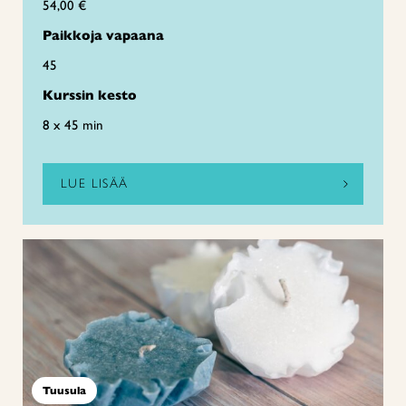
54,00 €
Paikkoja vapaana
45
Kurssin kesto
8 x 45 min
LUE LISÄÄ
Tuusula