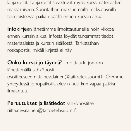
lahjakortit. Lahjakortit soveltuvat myös kurssimateriaalien
maksamiseen. Suoritathan maksun näillä maksutavoilla
toimipisteessä paikan päällä ennen kurssin alkua.
Infokirje
en lähetämme ilmoittautuneille noin viikkoa
ennen kurssin alkua. Infosta löydät tarkemmat tiedot
materiaaleista ja kurssin sisällöstä. Tarkistathan
roskapostisi, mikäli kirjettä ei näy.
Onko kurssi jo täynnä?
Ilmoittaudu jonoon
lähettämällä sähköposti
osoitteeseen riitta.nevalainen@taitoetelasuomi.fi. Olemme
yhteydessä jonopaikoilla oleviin heti, kun vapaa paikka
ilmaantuu.
Peruutukset ja lisätiedot
sähköpostitse
riitta.nevalainen@taitoetelasuomi.fi