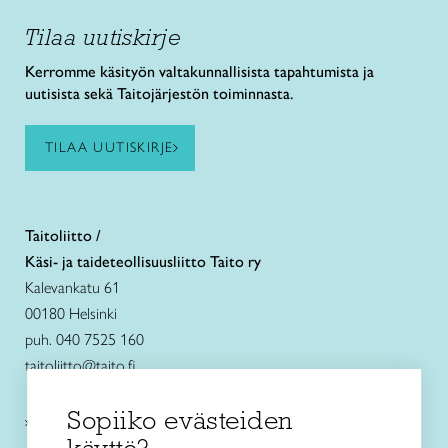
Tilaa uutiskirje
Kerromme käsityön valtakunnallisista tapahtumista ja
uutisista sekä Taitojärjestön toiminnasta.
TILAA UUTISKIRJE
Taitoliitto /
Käsi- ja taideteollisuusliitto Taito ry
Kalevankatu 61
00180 Helsinki
puh. 040 7525 160
taitoliitto@taito.fi
Sopiiko evästeiden
Käsityökurssit ja koulutus