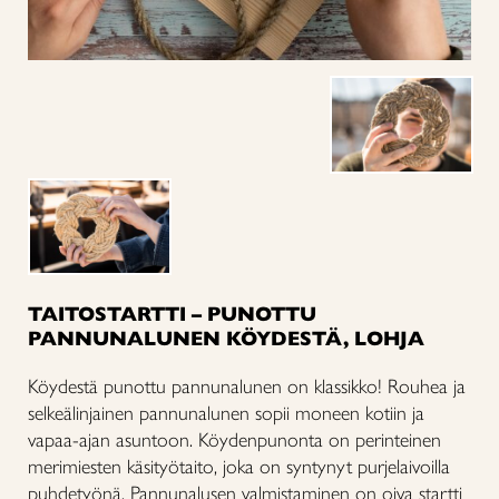
TAITOSTARTTI – PUNOTTU
PANNUNALUNEN KÖYDESTÄ, LOHJA
Köydestä punottu pannunalunen on klassikko! Rouhea ja
selkeälinjainen pannunalunen sopii moneen kotiin ja
vapaa-ajan asuntoon. Köydenpunonta on perinteinen
merimiesten käsityötaito, joka on syntynyt purjelaivoilla
puhdetyönä. Pannunalusen valmistaminen on oiva startti