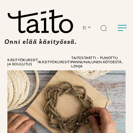
Siirry
sisältöön
FI
TAITOSTARTTI – PUNOTTU
KÄSITYÖKURSSIT
KÄSITYÖKURSSIT
PANNUNALUNEN KÖYDESTÄ,
JA KOULUTUS
LOHJA