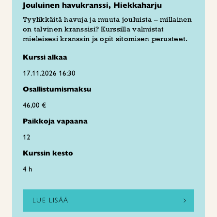
Jouluinen havukranssi, Hiekkaharju
Tyylikkäitä havuja ja muuta jouluista – millainen
on talvinen kranssisi? Kurssilla valmistat
mieleisesi kranssin ja opit sitomisen perusteet.
Kurssi alkaa
17.11.2026 16:30
Osallistumismaksu
46,00 €
Paikkoja vapaana
12
Kurssin kesto
4 h
LUE LISÄÄ