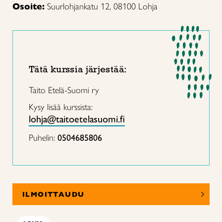
Osoite:
Suurlohjankatu 12, 08100 Lohja
Tätä kurssia järjestää:
Taito Etelä-Suomi ry
Kysy lisää kurssista:
lohja@taitoetelasuomi.fi
Puhelin:
0504685806
ILMOITTAUDU