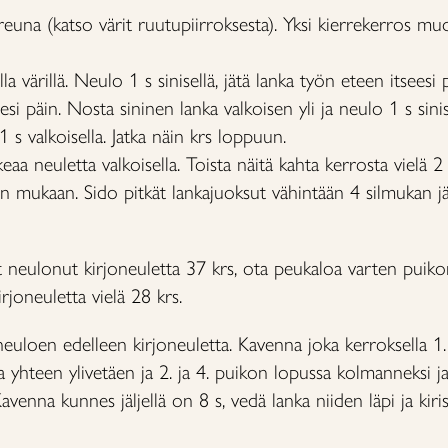
reuna (katso värit ruutupiirroksesta). Yksi kierrekerros m
a värillä. Neulo 1 s sinisellä, jätä lanka työn eteen itseesi p
esi päin. Nosta sininen lanka valkoisen yli ja neulo 1 s sini
 1 s valkoisella. Jatka näin krs loppuun.
eaa neuletta valkoisella. Toista näitä kahta kerrosta vielä 2 
en mukaan. Sido pitkät lankajuoksut vähintään 4 silmukan jä
t neulonut kirjoneuletta 37 krs, ota peukaloa varten puikon
irjoneuletta vielä 28 krs.
euloen edelleen kirjoneuletta. Kavenna joka kerroksella 1. 
 yhteen ylivetäen ja 2. ja 4. puikon lopussa kolmanneksi ja
avenna kunnes jäljellä on 8 s, vedä lanka niiden läpi ja kir