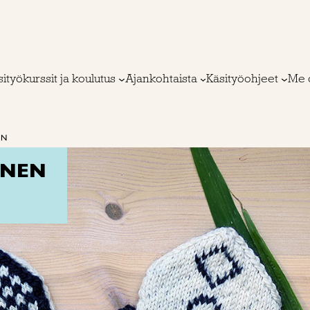
ityökurssit ja koulutus
Ajankohtaista
Käsityöohjeet
Me 
EN
ANEN