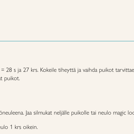
 28 s ja 27 krs. Kokeile tiheyttä ja vaihda puikot tarvitta
t puikot.
uleena. Jaa silmukat neljälle puikolle tai neulo magic loop
eulo 1 krs oikein.