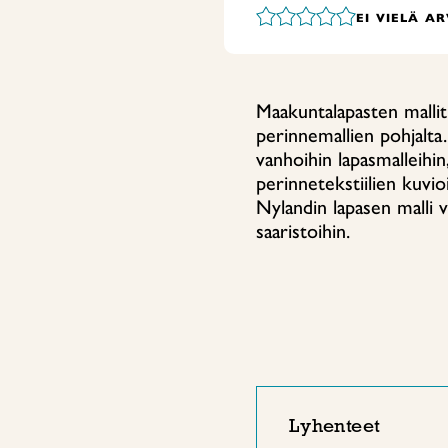
EI VIELÄ A
Maakuntalapasten mallit
perinnemallien pohjalta.
vanhoihin lapasmalleihin
perinnetekstiilien kuvio
Nylandin lapasen malli
saaristoihin.
Lyhenteet