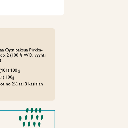
aa Oy:n paksua Pirkka-
x x 2 (100 % WO, vyyhti
)
 (101) 100 g
21) 100g
ot no 2½ tai 3 käsialan