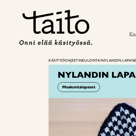
Siirry
sisältöön
Käs
KÄSITYÖOHJEET
NEULONTA
NYLANDIN LAPAN
NYLANDIN LAP
Maakuntalapaset