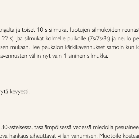
angalta ja toiset 10 s silmukat luotujen silmukoiden reuna
22 s). Jaa silmukat kolmelle puikolle (7s/7s/8s) ja neulo 
roksen mukaan. Tee peukalon kärkikavennukset samoin ku
avennusten väliin nyt vain 1 sininen silmukka.
ytä kevyesti.
ä 30-asteisessa, tasalämpöisessä vedessä miedolla pesuaineell
kova hankaus aiheuttavat villan vanumisen. Muotoile kost