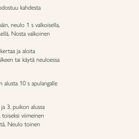
uodostuu kahdesta
äin, neulo 1 s valkoisella,
sellä. Nosta valkoinen
kertaa ja aloita
lkeen tai käytä neuloessa
 alusta 10 s apulangalle
ja 3. puikon alussa
 toiseksi viimeinen
istä. Neulo toinen