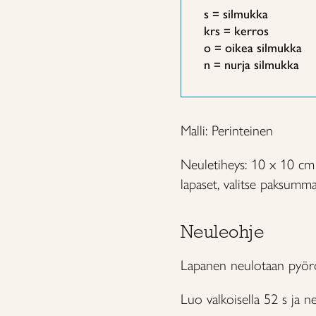
s = silmukka
krs = kerros
o = oikea silmukka
n = nurja silmukka
Malli: Perinteinen
Neuletiheys: 10 x 10 cm =
lapaset, valitse paksumma
Neuleohje
Lapanen neulotaan pyöröne
Luo valkoisella 52 s ja n