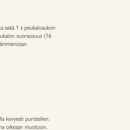
sta sekä 1 s peukaloaukon
peukalon suoraosuus (16
n kämmenosan
a kevyesti puristellen.
eana oikeaan muotoon.