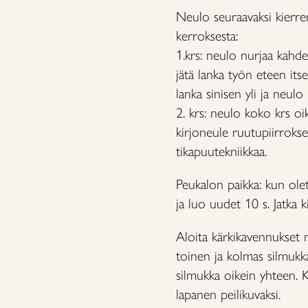
Neulo seuraavaksi kierre
kerroksesta:
1.krs: neulo nurjaa kahdell
jätä lanka työn eteen itse
lanka sinisen yli ja neulo
2. krs: neulo koko krs oik
kirjoneule ruutupiirroks
tikapuutekniikkaa.
Peukalon paikka: kun ole
ja luo uudet 10 s. Jatka k
Aloita kärkikavennukset n
toinen ja kolmas silmukka
silmukka oikein yhteen. K
lapanen peilikuvaksi.