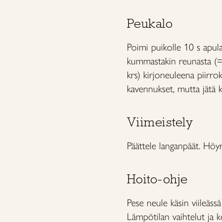
Peukalo
Poimi puikolle 10 s apul
kummastakin reunasta (= 
krs) kirjoneuleena piir
kavennukset, mutta jätä k
Viimeistely
Päättele langanpäät. Höyr
Hoito-ohje
Pese neule käsin viileäss
Lämpötilan vaihtelut ja 