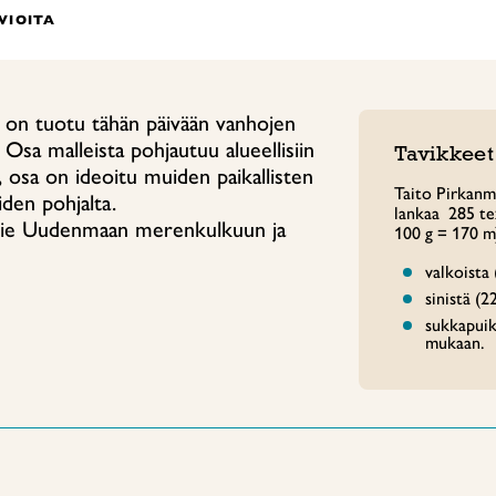
RVIOITA
 on tuotu tähän päivään vanhojen
 Osa malleista pohjautuu alueellisiin
Tavikkeet
, osa on ideoitu muiden paikallisten
Taito Pirkanm
iden pohjalta.
lankaa 285 te
 vie Uudenmaan merenkulkuun ja
100 g = 170 m
valkoista
sinistä (2
sukkapuik
mukaan.