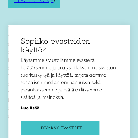
TILAA UUTISKIRJE
Taito Pirkanmaa ry
Vuolteentori 2, 33100 Tampere
Sopiiko evästeiden
toimisto@taitopirkanmaa.fi
käyttö?
p. 050 471 0691
Käytämme sivustollamme evästeitä
Käsityö- ja
muotoilukoulu Näpsä
kerätäksemme ja analysoidaksemme sivuston
p. 050 560 6332
suorituskykyä ja käyttöä, tarjotaksemme
Taito Shop Tampere
sosiaalisen median ominaisuuksia sekä
p. 050 598 4367
parantaaksemme ja räätälöidäksemme
Verkkokauppa
sisältöä ja mainoksia.
Lanka- ja ohjetiedustelut sekä jälleenmyynti
p. 050 594 1917
Lue lisää
taitopirkanmaa@taitopirkanmaa.fi
HYVÄKSY EVÄSTEET