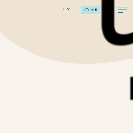
FI
Taito.fi