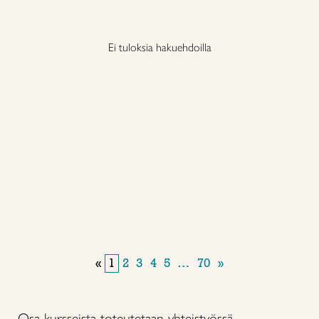
Ei tuloksia hakuehdoilla
«
1
2
3
4
5
…
70
»
Osa kursseista toteutetaan yhteistyössä