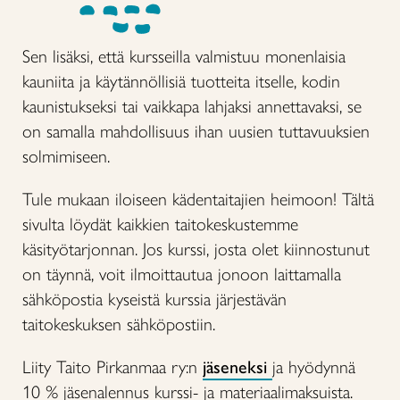
Sen lisäksi, että kursseilla valmistuu monenlaisia
kauniita ja käytännöllisiä tuotteita itselle, kodin
kaunistukseksi tai vaikkapa lahjaksi annettavaksi, se
on samalla mahdollisuus ihan uusien tuttavuuksien
solmimiseen.
Tule mukaan iloiseen kädentaitajien heimoon! Tältä
sivulta löydät kaikkien taitokeskustemme
käsityötarjonnan. Jos kurssi, josta olet kiinnostunut
on täynnä, voit ilmoittautua jonoon laittamalla
sähköpostia kyseistä kurssia järjestävän
taitokeskuksen sähköpostiin.
Liity Taito Pirkanmaa ry:n
jäseneksi
ja hyödynnä
10 % jäsenalennus kurssi- ja materiaalimaksuista.