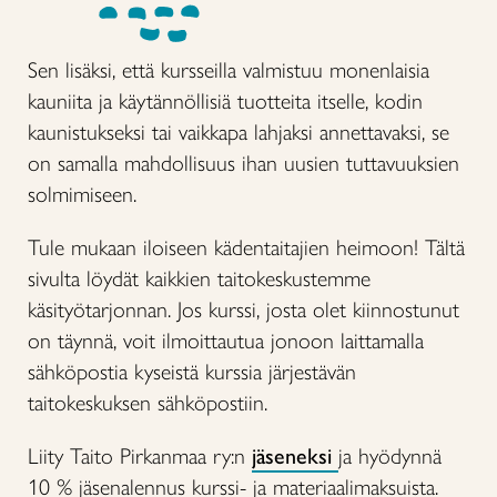
Sen lisäksi, että kursseilla valmistuu monenlaisia
kauniita ja käytännöllisiä tuotteita itselle, kodin
kaunistukseksi tai vaikkapa lahjaksi annettavaksi, se
on samalla mahdollisuus ihan uusien tuttavuuksien
solmimiseen.
Tule mukaan iloiseen kädentaitajien heimoon! Tältä
sivulta löydät kaikkien taitokeskustemme
käsityötarjonnan. Jos kurssi, josta olet kiinnostunut
on täynnä, voit ilmoittautua jonoon laittamalla
sähköpostia kyseistä kurssia järjestävän
taitokeskuksen sähköpostiin.
Liity Taito Pirkanmaa ry:n
jäseneksi
ja hyödynnä
10 % jäsenalennus kurssi- ja materiaalimaksuista.