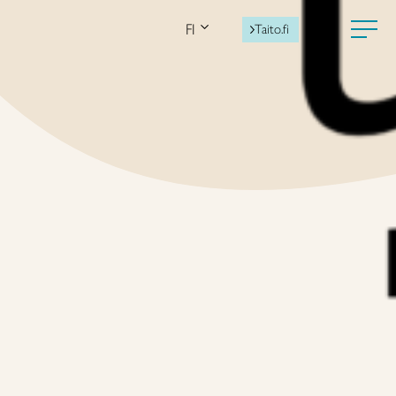
FI
Taito.fi