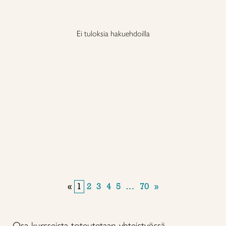
Ei tuloksia hakuehdoilla
«
1
2
3
4
5
…
70
»
Osa kursseista toteutetaan yhteistyössä