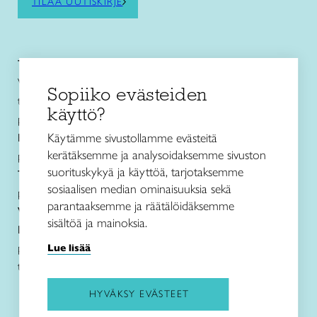
TILAA UUTISKIRJE
Taito Pirkanmaa ry
Vuolteentori 2, 33100 Tampere
Sopiiko evästeiden
toimisto@taitopirkanmaa.fi
käyttö?
p. 050 471 0691
Käytämme sivustollamme evästeitä
Käsityö- ja
muotoilukoulu Näpsä
kerätäksemme ja analysoidaksemme sivuston
p. 050 560 6332
suorituskykyä ja käyttöä, tarjotaksemme
Taito Shop Tampere
sosiaalisen median ominaisuuksia sekä
p. 050 598 4367
parantaaksemme ja räätälöidäksemme
Verkkokauppa
sisältöä ja mainoksia.
Lanka- ja ohjetiedustelut sekä jälleenmyynti
p. 050 594 1917
Lue lisää
taitopirkanmaa@taitopirkanmaa.fi
HYVÄKSY EVÄSTEET