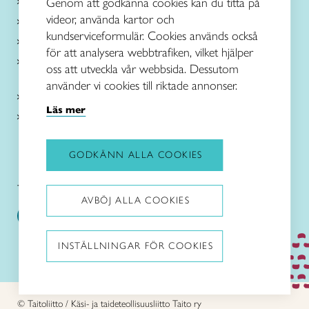
Käsityöohjeet
Genom att godkänna cookies kan du titta på
videor, använda kartor och
Me olemme Taito
kundserviceformulär. Cookies används också
Paikallinen toiminta
för att analysera webbtrafiken, vilket hjälper
Verkkokaupat
oss att utveckla vår webbsida. Dessutom
använder vi cookies till riktade annonser.
Kirjaudu Arviin
Läs mer
Kirjaudu Taitocampukseen
GODKÄNN ALLA COOKIES
Taitoliitto:
Taito-lehti:
AVBÖJ ALLA COOKIES
INSTÄLLNINGAR FÖR COOKIES
Pysäytä animaatiot
© Taitoliitto / Käsi- ja taideteollisuusliitto Taito ry