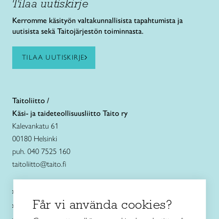
Tilaa uutiskirje
Kerromme käsityön valtakunnallisista tapahtumista ja
uutisista sekä Taitojärjestön toiminnasta.
TILAA UUTISKIRJE
Taitoliitto /
Käsi- ja taideteollisuusliitto Taito ry
Kalevankatu 61
00180 Helsinki
puh. 040 7525 160
taitoliitto@taito.fi
Käsityökurssit ja koulutus
Får vi använda cookies?
Ajankohtaista