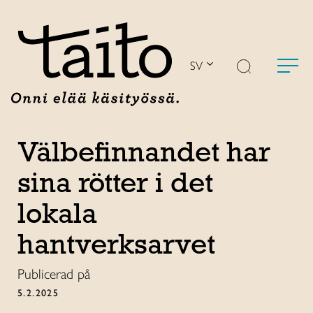
Hoppa
till
innehåll
SV
Välbefinnandet har
sina rötter i det
lokala
hantverksarvet
Publicerad på
5.2.2025