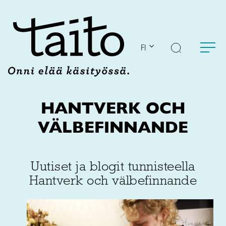
Siirry
sisältöön
FI
HANTVERK OCH
VÄLBEFINNANDE
Uutiset ja blogit tunnisteella
Hantverk och välbefinnande