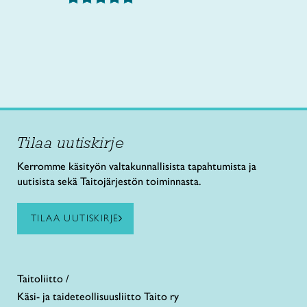
Tilaa uutiskirje
Kerromme käsityön valtakunnallisista tapahtumista ja
uutisista sekä Taitojärjestön toiminnasta.
TILAA UUTISKIRJE
Taitoliitto /
Käsi- ja taideteollisuusliitto Taito ry