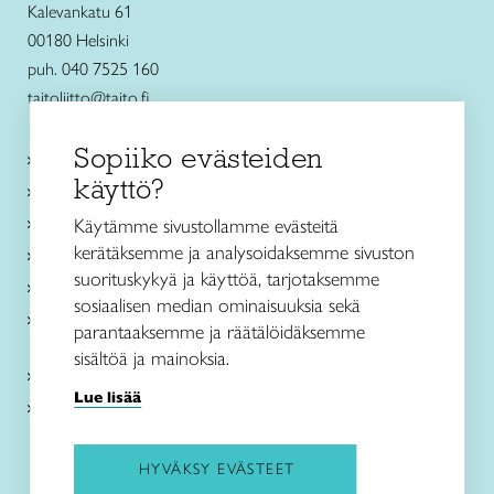
Kalevankatu 61
00180 Helsinki
puh. 040 7525 160
taitoliitto@taito.fi
Sopiiko evästeiden
Käsityökurssit ja koulutus
käyttö?
Ajankohtaista
Käsityöohjeet
Käytämme sivustollamme evästeitä
kerätäksemme ja analysoidaksemme sivuston
Me olemme Taito
suorituskykyä ja käyttöä, tarjotaksemme
Paikallinen toiminta
sosiaalisen median ominaisuuksia sekä
Verkkokaupat
parantaaksemme ja räätälöidäksemme
sisältöä ja mainoksia.
Kirjaudu Arviin
Lue lisää
Kirjaudu Taitocampukseen
HYVÄKSY EVÄSTEET