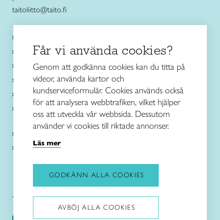
taitoliitto@taito.fi
Käsityökurssit ja koulutus
Får vi använda cookies?
Ajankohtaista
Käsityöohjeet
Genom att godkänna cookies kan du titta på
videor, använda kartor och
Me olemme Taito
kundserviceformulär. Cookies används också
Paikallinen toiminta
för att analysera webbtrafiken, vilket hjälper
Verkkokaupat
oss att utveckla vår webbsida. Dessutom
använder vi cookies till riktade annonser.
Kirjaudu Arviin
Läs mer
Kirjaudu Taitocampukseen
GODKÄNN ALLA COOKIES
Taitoliitto:
Taito-lehti:
AVBÖJ ALLA COOKIES