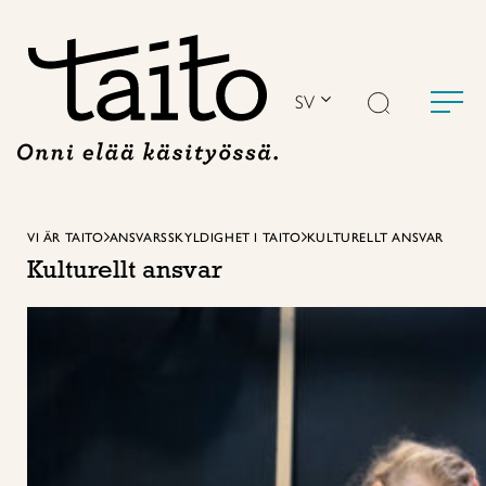
Hoppa
till
innehåll
SV
VI ÄR TAITO
ANSVARSSKYLDIGHET I TAITO
KULTURELLT ANSVAR
Kulturellt ansvar