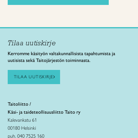
Tilaa uutiskirje
Kerromme käsityön valtakunnallisista tapahtumista ja
uutisista sekä Taitojärjestön toiminnasta.
TILAA UUTISKIRJE
Taitoliitto /
Käsi- ja taideteollisuusliitto Taito ry
Kalevankatu 61
00180 Helsinki
puh. 040 7525 160