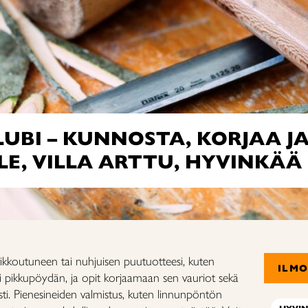
UBI – KUNNOSTA, KORJAA J
E, VILLA ARTTU, HYVINKÄÄ
rikkoutuneen tai nuhjuisen puutuotteesi, kuten
ILM
ai pikkupöydän, ja opit korjaamaan sen vauriot sekä
ti. Pienesineiden valmistus, kuten linnunpöntön