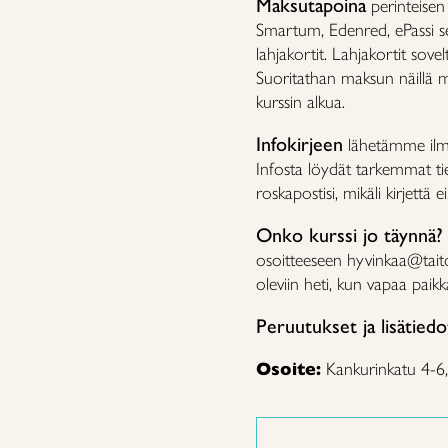
Maksutapoina
perinteisen 
Smartum, Edenred, ePassi s
lahjakortit. Lahjakortit sov
Suoritathan maksun näillä m
kurssin alkua.
Infokirjeen
lähetämme ilmoi
Infosta löydät tarkemmat tied
roskapostisi, mikäli kirjettä e
Onko kurssi jo täynnä?
osoitteeseen hyvinkaa@tait
oleviin heti, kun vapaa paik
Peruutukset ja lisätiedo
Osoite:
Kankurinkatu 4-6