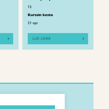
12
Kurssin kesto
21 opt
LUE LISÄÄ
Kirjaudu Arviin
Kirjaudu Taitocampukseen