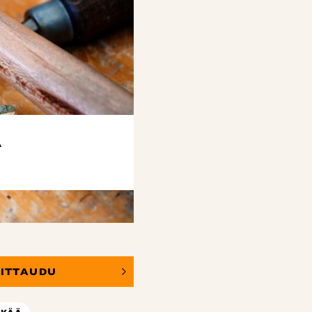
A
OITTAUDU