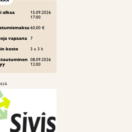
NKÄÄ
i alkaa
15.09.2026
17:00
istumismaksu
60,00 €
oja vapaana
7
in kesto
3 x 3 h
ittautuminen
08.09.2026
tyy
12:00
ÖSSÄ