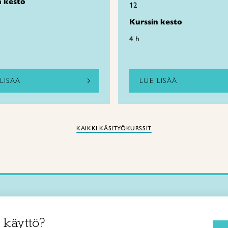
n kesto
12
Kurssin kesto
4 h
LISÄÄ
LUE LISÄÄ
KAIKKI KÄSITYÖKURSSIT
Käsityökurssit ja koulutus
iitto /
 käyttö?
ja taideteollisuusliitto Taito ry
Ajankohtaista