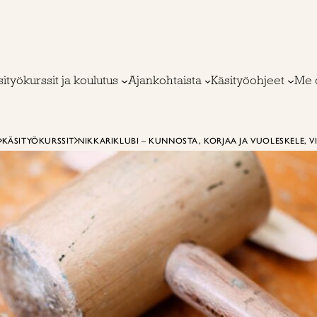
ityökurssit ja koulutus
Ajankohtaista
Käsityöohjeet
Me 
KÄSITYÖKURSSIT
NIKKARIKLUBI – KUNNOSTA, KORJAA JA VUOLESKELE, V