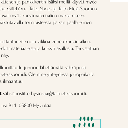
käteisen ja pankkikortin lisäksi meillä käyvät myös
ekä Gift4You-, Taito Shop- ja Taito Etelä-Suomen
eltuvat myös kurssimateriaalien maksamiseen.
aksutavoilla toimipisteessä paikan päällä ennen
ttautuneille noin viikkoa ennen kurssin alkua.
ot materiaaleista ja kurssin sisällöstä. Tarkistathan
i näy.
Ilmoittaudu jonoon lähettämällä sähköposti
oetelasuomi.fi. Olemme yhteydessä jonopaikoilla
ka ilmaantuu.
t
sähköpostitse
hyvinkaa@taitoetelasuomi.fi.
, ovi B11, 05800 Hyvinkää