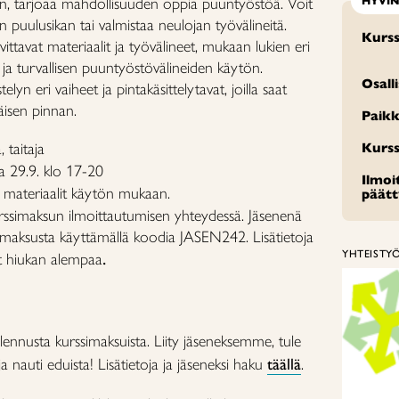
n, tarjoaa mahdollisuuden oppia puuntyöstöä. Voit
HYVI
en puulusikan tai valmistaa neulojan työvälineitä.
Kurss
ittavat materiaalit ja työvälineet, mukaan lukien eri
n ja turvallisen puuntyöstövälineiden käytön.
Osall
lyn eri vaiheet ja pintakäsittelytavat, joilla saat
käisen pinnan.
Paikk
, taitaja
Kurss
ja 29.9. klo 17-20
Ilmo
 materiaalit käytön mukaan.
päät
ssimaksun ilmoittautumisen yhteydessä. Jäsenenä
imaksusta käyttämällä koodia JASEN242. Lisätietoja
.
YHTEISTY
t hiukan alempaa
lennusta kurssimaksuista. Liity jäseneksemme, tule
 nauti eduista! Lisätietoja ja jäseneksi haku
täällä
.