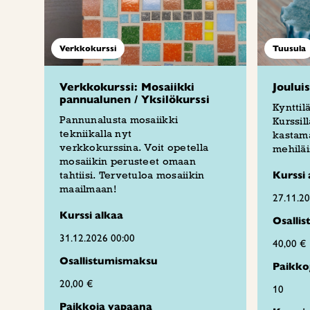
Verkkokurssi
Tuusula
Verkkokurssi: Mosaiikki
Joului
pannualunen / Yksilökurssi
Kynttil
Pannunalusta mosaiikki
Kurssil
tekniikalla nyt
kastama
verkkokurssina. Voit opetella
mehiläi
mosaiikin perusteet omaan
tahtiisi. Tervetuloa mosaiikin
Kurssi 
maailmaan!
27.11.2
Kurssi alkaa
Osalli
31.12.2026 00:00
40,00 €
Osallistumismaksu
Paikko
20,00 €
10
Paikkoja vapaana