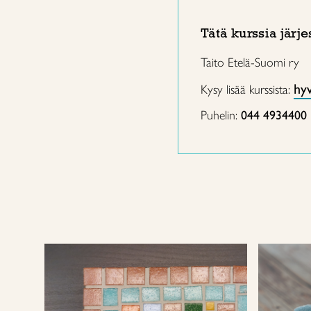
Tätä kurssia järje
Taito Etelä-Suomi ry
hyv
Kysy lisää kurssista:
Puhelin:
044 4934400