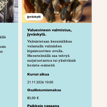
Jyväskylä
Valuesineen valmistus,
Jyväskylä.
ällä
Valmistetaan keramiikkaa
valamalla valmiiden
ssin
kipsimuottien avulla.
an
Menetelmällä saa tehtyä
sarjatuotantoa tai yksittäisiä
koriste-esineitä
Kurssi alkaa
21.11.2026 10:00
Osallistumismaksu
85,00 €
Paikkoja vapaana