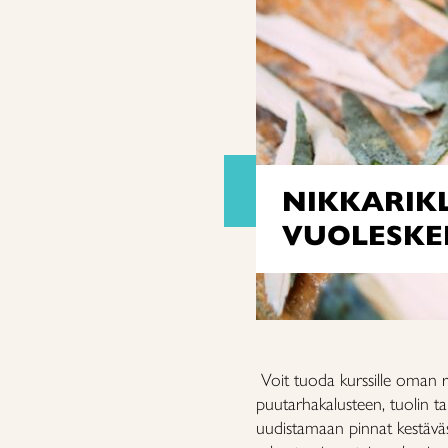
NIKKARIKL
VUOLESKEL
Voit tuoda kurssille oman 
puutarhakalusteen, tuolin t
uudistamaan pinnat kestäväs