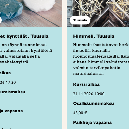
Tuusula
set kynttilät, Tuusula
Himmeli, Tuusula
ä on täynnä tunnelmaa!
Himmelit ihastuttavat herk
la valmistetaan kynttilöitä
ilmeellä, kauniilla
lla, valamalla sekä
luonnonmateriaaleilla. Kur
svahalevyistä.
aikana himmeli valmisteta
valmiin tarvikepaketin
alkaa
materiaaleista.
026 17:30
Kurssi alkaa
stumismaksu
21.11.2026 10:00
Osallistumismaksu
ja vapaana
45,00 €
Paikkoja vapaana