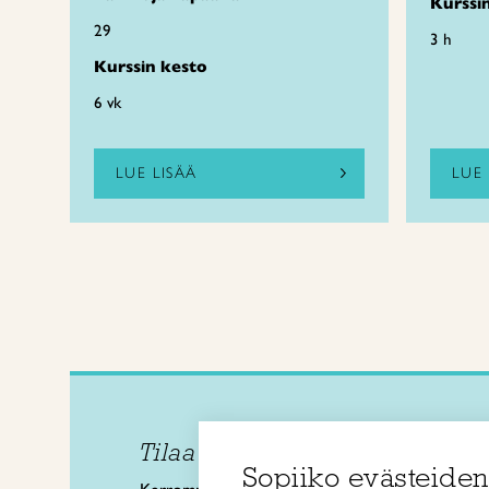
Kurssi
29
3 h
Kurssin kesto
6 vk
LUE LISÄÄ
LUE 
Tilaa uutiskirje
Taitol
Sopiiko evästeiden
Käsi- 