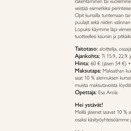
rakentaminen tai vuolemine
veistää esimerkiksi perinteis
Opit kurssilla tuntemaan tarv
puulajit sekä niiden valinna
Lopuksi käymme läpi viimeiste
tuotteellesi kauniin ja pitkäi
Taitotaso:
aloittelija, osaaja
Ajankohta:
Ti 15.9., 22.9. 
Hinta:
60 € (jäsen 54 €) +
Maksutapa:
Maksathan kur
saat 10 % alennuksen kurss
muista maksutavoista löydä
Opettaja:
Esa Arola
Hei ystävät!
Meillä jäsenet saavat 10 % a
osaksi käsityöyhteisöämme ja