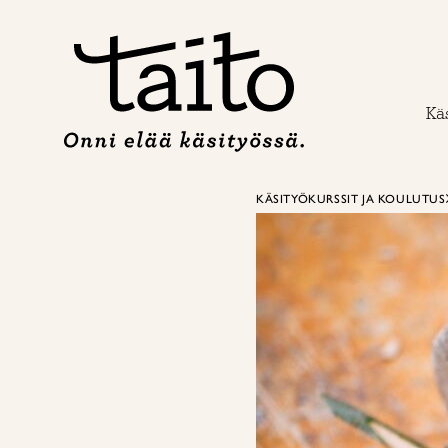
Siirry
sisältöön
Käs
KÄSITYÖKURSSIT JA KOULUTUS