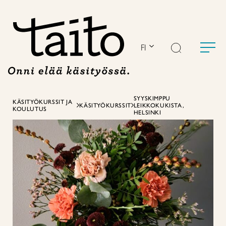
Siirry
sisältöön
FI
SYYSKIMPPU
KÄSITYÖKURSSIT JA
KÄSITYÖKURSSIT
LEIKKOKUKISTA,
KOULUTUS
HELSINKI