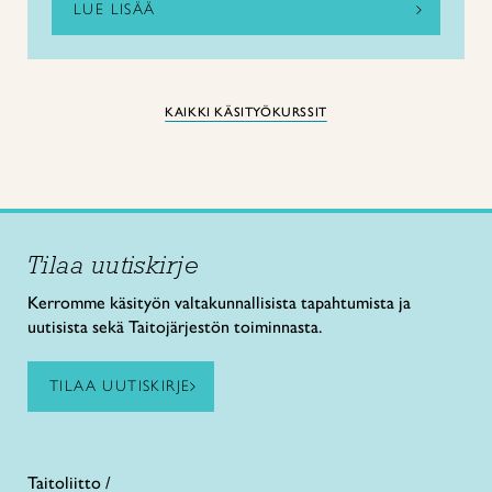
LUE LISÄÄ
KAIKKI KÄSITYÖKURSSIT
Tilaa uutiskirje
Kerromme käsityön valtakunnallisista tapahtumista ja
uutisista sekä Taitojärjestön toiminnasta.
TILAA UUTISKIRJE
Taitoliitto /