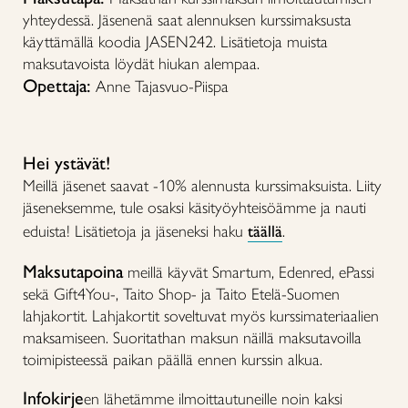
yhteydessä. Jäsenenä saat alennuksen kurssimaksusta
käyttämällä koodia JASEN242. Lisätietoja muista
maksutavoista löydät hiukan alempaa.
Opettaja:
Anne Tajasvuo-Piispa
Hei ystävät!
Meillä jäsenet saavat -10% alennusta kurssimaksuista. Liity
jäseneksemme, tule osaksi käsityöyhteisöämme ja nauti
eduista! Lisätietoja ja jäseneksi haku
täällä
.
Maksutapoina
meillä käyvät Smartum, Edenred, ePassi
sekä Gift4You-, Taito Shop- ja Taito Etelä-Suomen
lahjakortit. Lahjakortit soveltuvat myös kurssimateriaalien
maksamiseen. Suoritathan maksun näillä maksutavoilla
toimipisteessä paikan päällä ennen kurssin alkua.
Infokirje
en lähetämme ilmoittautuneille noin kaksi