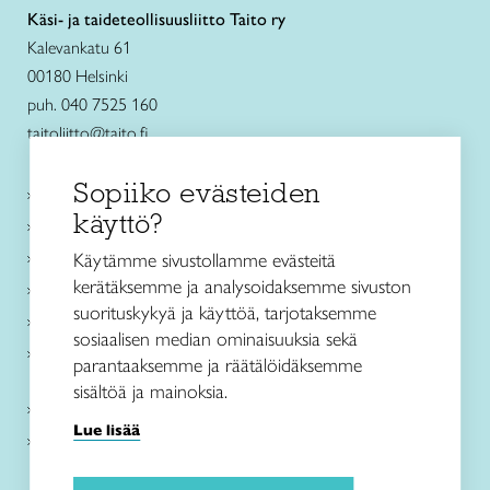
Käsi- ja taideteollisuusliitto Taito ry
Kalevankatu 61
00180 Helsinki
puh. 040 7525 160
taitoliitto@taito.fi
Sopiiko evästeiden
Käsityökurssit ja koulutus
käyttö?
Ajankohtaista
Käsityöohjeet
Käytämme sivustollamme evästeitä
kerätäksemme ja analysoidaksemme sivuston
Me olemme Taito
suorituskykyä ja käyttöä, tarjotaksemme
Paikallinen toiminta
sosiaalisen median ominaisuuksia sekä
Verkkokaupat
parantaaksemme ja räätälöidäksemme
sisältöä ja mainoksia.
Kirjaudu Arviin
Lue lisää
Kirjaudu Taitocampukseen