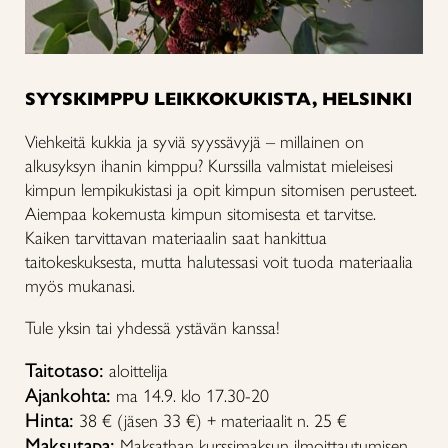
SYYSKIMPPU LEIKKOKUKISTA, HELSINKI
Viehkeitä kukkia ja syviä syyssävyjä – millainen on
alkusyksyn ihanin kimppu? Kurssilla valmistat mieleisesi
kimpun lempikukistasi ja opit kimpun sitomisen perusteet.
Aiempaa kokemusta kimpun sitomisesta et tarvitse.
Kaiken tarvittavan materiaalin saat hankittua
taitokeskuksesta, mutta halutessasi voit tuoda materiaalia
myös mukanasi.
Tule yksin tai yhdessä ystävän kanssa!
Taitotaso:
aloittelija
Ajankohta:
ma 14.9. klo 17.30-20
Hinta:
38 € (jäsen 33 €) + materiaalit n. 25 €
Maksutapa:
Maksathan kurssimaksun ilmoittautumisen