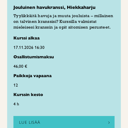
Jouluinen havukranssi, Hiekkaharju
Tyylikkäitä havuja ja muuta jouluista – millainen
on talvinen kranssisi? Kurssilla valmistat
mieleisesi kranssin ja opit sitomisen perusteet.
Kurssi alkaa
17.11.2026 16:30
Osallistumismaksu
46,00 €
Paikkoja vapaana
12
Kurssin kesto
4 h
LUE LISÄÄ