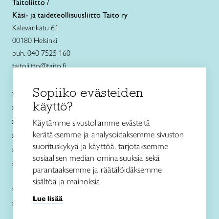
Taitoliitto /
Käsi- ja taideteollisuusliitto Taito ry
Kalevankatu 61
00180 Helsinki
puh. 040 7525 160
taitoliitto@taito.fi
Sopiiko evästeiden
Käsityökurssit ja koulutus
käyttö?
Ajankohtaista
Käsityöohjeet
Käytämme sivustollamme evästeitä
kerätäksemme ja analysoidaksemme sivuston
Me olemme Taito
suorituskykyä ja käyttöä, tarjotaksemme
Paikallinen toiminta
sosiaalisen median ominaisuuksia sekä
Verkkokaupat
parantaaksemme ja räätälöidäksemme
sisältöä ja mainoksia.
Kirjaudu Arviin
Lue lisää
Kirjaudu Taitocampukseen